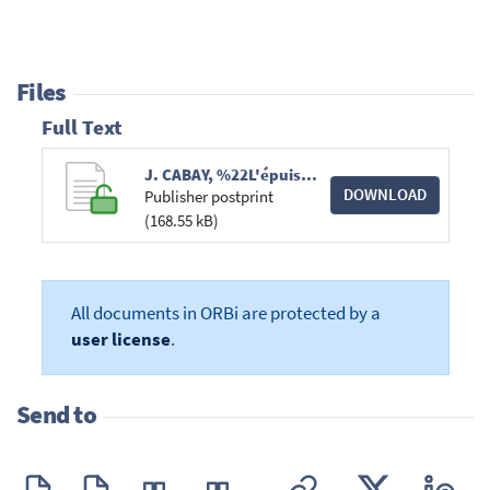
Files
Full Text
J. CABAY, %22L'épuisement en ligne des droits d'auteur - Pérégrinations le long des frontières américaines et européennes du droit de distribution%22, A&M, 2013, pp. 303-319.pdf
DOWNLOAD
Publisher postprint
(168.55 kB)
All documents in ORBi are protected by a
user license
.
Send to