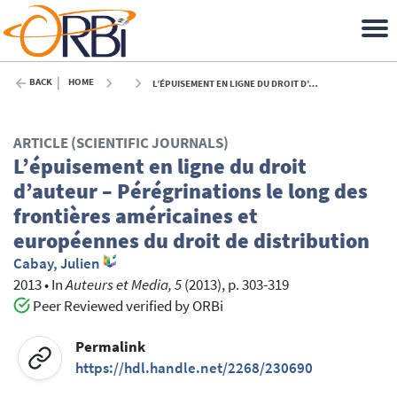
BACK
HOME
L’ÉPUISEMENT EN LIGNE DU DROIT D’AUTEUR – PÉRÉGRINATIONS LE LONG DES FRONTIÈRES AMÉRICAINES ET EUROPÉENNES DU DROIT DE DISTRIBUTION - 2013
ARTICLE (SCIENTIFIC JOURNALS)
L’épuisement en ligne du droit
d’auteur – Pérégrinations le long des
frontières américaines et
européennes du droit de distribution
Cabay, Julien
2013
•
In
Auteurs et Media, 5
(2013), p. 303-319
Peer Reviewed verified by ORBi
Permalink
https://hdl.handle.net/2268/230690