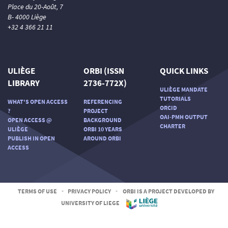
Place du 20-Août, 7
B- 4000 Liège
+32 4 366 21 11
ULIÈGE
ORBI (ISSN
QUICK LINKS
LIBRARY
2736-772X)
ULIÈGE MANDATE
TUTORIALS
WHAT'S OPEN ACCESS
REFERENCING
ORCID
?
PROJECT
OAI-PMH OUTPUT
OPEN ACCESS @
BACKGROUND
CHARTER
ULIÈGE
ORBI 10 YEARS
PUBLISH IN OPEN
AROUND ORBI
ACCESS
TERMS OF USE
-
PRIVACY POLICY
-
ORBI IS A PROJECT DEVELOPED BY
UNIVERSITY OF LIEGE