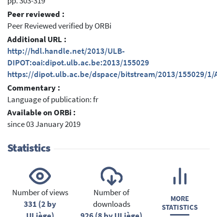
pp. 303-319
Peer reviewed :
Peer Reviewed verified by ORBi
Additional URL :
http://hdl.handle.net/2013/ULB-
DIPOT:oai:dipot.ulb.ac.be:2013/155029
https://dipot.ulb.ac.be/dspace/bitstream/2013/155029/1
Commentary :
Language of publication: fr
Available on ORBi :
since 03 January 2019
Statistics
Number of views
Number of
MORE
331 (2 by
downloads
STATISTICS
ULiège)
926 (8 by ULiège)