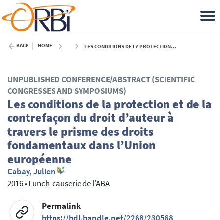
BACK
HOME
LES CONDITIONS DE LA PROTECTION ET DE LA CONTREFAÇON DU DROIT D’AUTEUR À TRAVERS LE PRISME DES DROITS FONDAMENTAUX DANS L’UNION EUROPÉENNE - 2016
UNPUBLISHED CONFERENCE/ABSTRACT (SCIENTIFIC
CONGRESSES AND SYMPOSIUMS)
Les conditions de la protection et de la
contrefaçon du droit d’auteur à
travers le prisme des droits
fondamentaux dans l’Union
européenne
Cabay, Julien
2016
•
Lunch-causerie de l'ABA
Permalink
https://hdl.handle.net/2268/230568