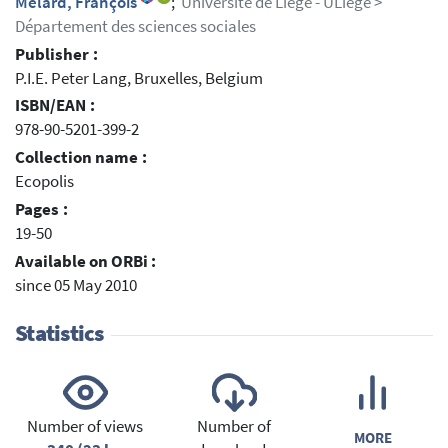
Melard, François
;
Université de Liège - ULiège >
Département des sciences sociales
Publisher :
P.I.E. Peter Lang, Bruxelles, Belgium
ISBN/EAN :
978-90-5201-399-2
Collection name :
Ecopolis
Pages :
19-50
Available on ORBi :
since 05 May 2010
Statistics
Number of views
Number of
MORE