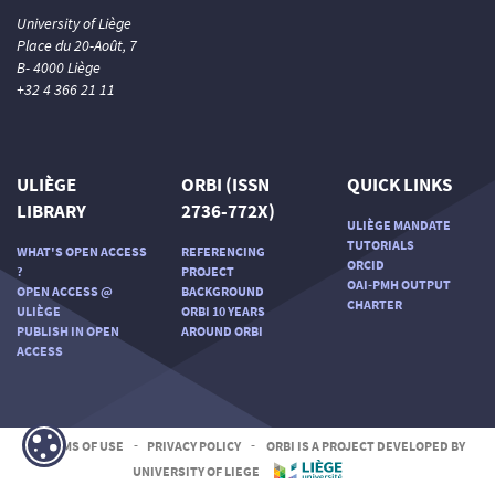
University of Liège
Place du 20-Août, 7
B- 4000 Liège
+32 4 366 21 11
ULIÈGE
ORBI (ISSN
QUICK LINKS
LIBRARY
2736-772X)
ULIÈGE MANDATE
TUTORIALS
WHAT'S OPEN ACCESS
REFERENCING
ORCID
?
PROJECT
OAI-PMH OUTPUT
OPEN ACCESS @
BACKGROUND
CHARTER
ULIÈGE
ORBI 10 YEARS
PUBLISH IN OPEN
AROUND ORBI
ACCESS
TERMS OF USE
-
PRIVACY POLICY
-
ORBI IS A PROJECT DEVELOPED BY
UNIVERSITY OF LIEGE