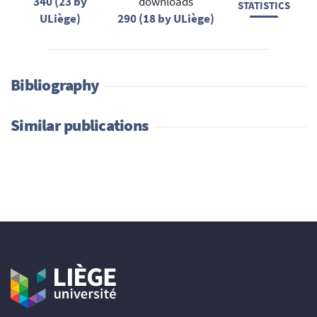
340 (23 by
downloads
STATISTICS
ULiège)
290 (18 by ULiège)
Bibliography
Similar publications