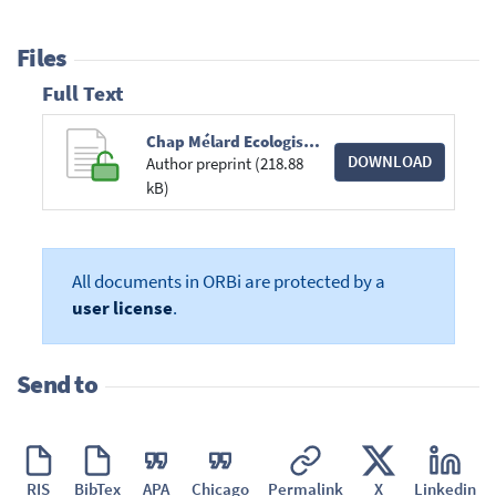
Files
Full Text
Chap Mélard EcologisationI.pdf
DOWNLOAD
Author preprint (218.88
kB)
All documents in ORBi are protected by a
user license
.
Send to
RIS
BibTex
APA
Chicago
Permalink
X
Linkedin