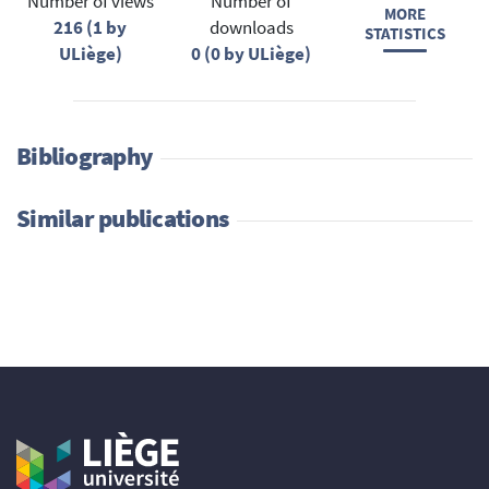
Number of views
Number of
MORE
216 (1 by
downloads
STATISTICS
ULiège)
0 (0 by ULiège)
Bibliography
Similar publications