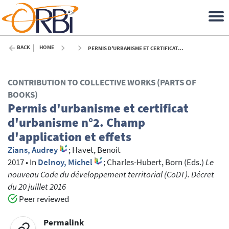
BACK
HOME
PERMIS D'URBANISME ET CERTIFICAT D'URBANISME N°2. CHAMP D'APPLICATION ET EFFETS - 2017
CONTRIBUTION TO COLLECTIVE WORKS (PARTS OF
BOOKS)
Permis d'urbanisme et certificat
d'urbanisme n°2. Champ
d'application et effets
Zians, Audrey
;
Havet, Benoit
2017
•
In
Delnoy, Michel
; Charles-Hubert, Born
(Eds.)
Le
nouveau Code du développement territorial (CoDT). Décret
du 20 juillet 2016
Peer reviewed
Permalink