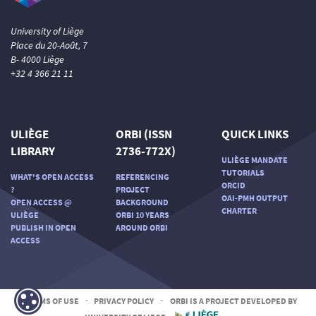
University of Liège
Place du 20-Août, 7
B- 4000 Liège
+32 4 366 21 11
ULIÈGE
ORBI (ISSN
QUICK LINKS
LIBRARY
2736-772X)
ULIÈGE MANDATE
TUTORIALS
WHAT'S OPEN ACCESS
REFERENCING
ORCID
?
PROJECT
OAI-PMH OUTPUT
OPEN ACCESS @
BACKGROUND
CHARTER
ULIÈGE
ORBI 10 YEARS
PUBLISH IN OPEN
AROUND ORBI
ACCESS
TERMS OF USE
-
PRIVACY POLICY
-
ORBI IS A PROJECT DEVELOPED BY