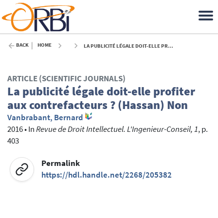
BACK
HOME
LA PUBLICITÉ LÉGALE DOIT-ELLE PROFITER AUX CONTREFACTEURS ? (HASSAN) NON - 2016
ARTICLE (SCIENTIFIC JOURNALS)
La publicité légale doit-elle profiter
aux contrefacteurs ? (Hassan) Non
Vanbrabant, Bernard
2016
•
In
Revue de Droit Intellectuel. L'Ingenieur-Conseil, 1
, p.
403
Permalink
https://hdl.handle.net/2268/205382