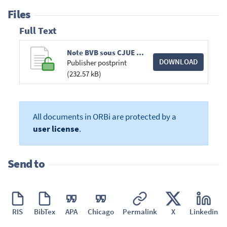
Files
Full Text
Note BVB sous CJUE Hassan.pdf
DOWNLOAD
Publisher postprint
(232.57 kB)
All documents in ORBi are protected by a
user license
.
Send to
RIS
BibTex
APA
Chicago
Permalink
X
Linkedin