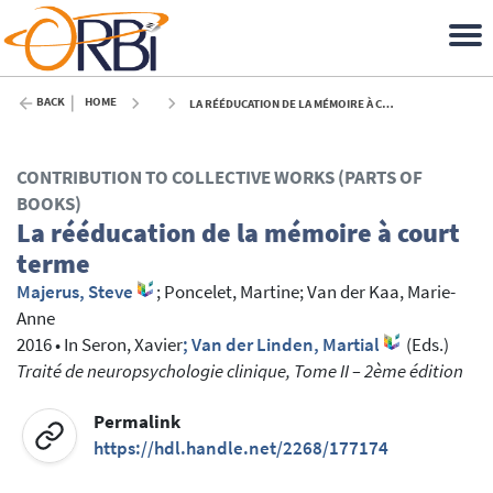
BACK
HOME
LA RÉÉDUCATION DE LA MÉMOIRE À COURT TERME - 2016
CONTRIBUTION TO COLLECTIVE WORKS (PARTS OF
BOOKS)
La rééducation de la mémoire à court
terme
Majerus, Steve
;
Poncelet, Martine
;
Van der Kaa, Marie-
Anne
2016
•
In
Seron, Xavier
; Van der Linden, Martial
(Eds.)
Traité de neuropsychologie clinique, Tome II – 2ème édition
Permalink
https://hdl.handle.net/2268/177174