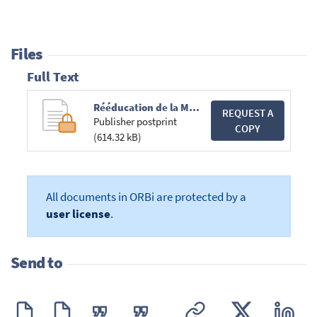
Files
Full Text
Rééducation de la MCT_Final.pdf
REQUEST A
Publisher postprint
COPY
(614.32 kB)
All documents in ORBi are protected by a
user license
.
Send to