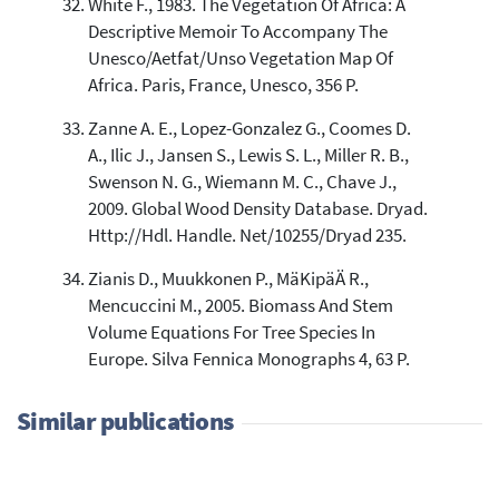
White F., 1983. The Vegetation Of Africa: A
Descriptive Memoir To Accompany The
Unesco/Aetfat/Unso Vegetation Map Of
Africa. Paris, France, Unesco, 356 P.
Zanne A. E., Lopez-Gonzalez G., Coomes D.
A., Ilic J., Jansen S., Lewis S. L., Miller R. B.,
Swenson N. G., Wiemann M. C., Chave J.,
2009. Global Wood Density Database. Dryad.
Http://Hdl. Handle. Net/10255/Dryad 235.
Zianis D., Muukkonen P., MäKipäÄ R.,
Mencuccini M., 2005. Biomass And Stem
Volume Equations For Tree Species In
Europe. Silva Fennica Monographs 4, 63 P.
Similar publications