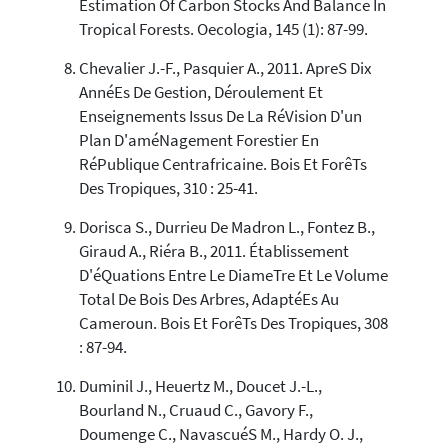
Estimation Of Carbon Stocks And Balance In
Tropical Forests. Oecologia, 145 (1): 87-99.
Chevalier J.-F., Pasquier A., 2011. ApreS Dix
AnnéEs De Gestion, Déroulement Et
Enseignements Issus De La RéVision D'un
Plan D'améNagement Forestier En
RéPublique Centrafricaine. Bois Et ForêTs
Des Tropiques, 310 : 25-41.
Dorisca S., Durrieu De Madron L., Fontez B.,
Giraud A., Riéra B., 2011. Établissement
D'éQuations Entre Le DiameTre Et Le Volume
Total De Bois Des Arbres, AdaptéEs Au
Cameroun. Bois Et ForêTs Des Tropiques, 308
: 87-94.
Duminil J., Heuertz M., Doucet J.-L.,
Bourland N., Cruaud C., Gavory F.,
Doumenge C., NavascuéS M., Hardy O. J.,