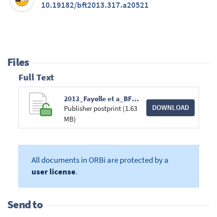
10.19182/bft2013.317.a20521
Files
Full Text
2013_Fayolle et a_BFT_Reviser les tarifs de cubage pour mieux gerer les forets du Cameroun.pdf
DOWNLOAD
Publisher postprint (1.63
MB)
All documents in ORBi are protected by a
user license
.
Send to