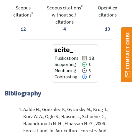
®
Scopus
Scopus citations
OpenAlex
®
citations
without self-
citations
citations
12
4
13
CONTACT ORBI
Publications
18
Supporting
0
Mentioning
9
Contrasting
0
Bibliography
Aalde H., Gonzalez P., Gytarsky M., Krug T.,
18
Citing Publications
Kurz W. A., Ogle S., Raison J., Schoene D.,
0
Supporting
Ravindranath N. H., Elhassan N. G., 2006.
9
Mentioning
Forest Land. In: Agriculture, Forestry And