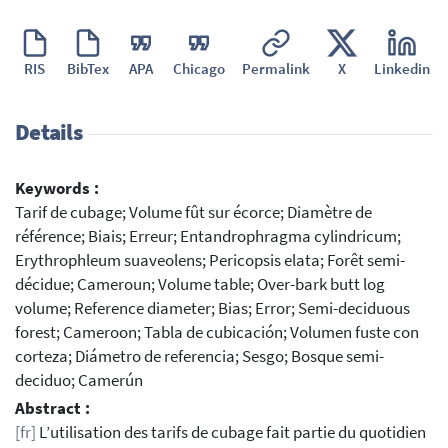
RIS
BibTex
APA
Chicago
Permalink
X
Linkedin
Details
Keywords :
Tarif de cubage; Volume fût sur écorce; Diamètre de
référence; Biais; Erreur; Entandrophragma cylindricum;
Erythrophleum suaveolens; Pericopsis elata; Forêt semi-
décidue; Cameroun; Volume table; Over-bark butt log
volume; Reference diameter; Bias; Error; Semi-deciduous
forest; Cameroon; Tabla de cubicación; Volumen fuste con
corteza; Diámetro de referencia; Sesgo; Bosque semi-
deciduo; Camerún
Abstract :
[fr]
L’utilisation des tarifs de cubage fait partie du quotidien