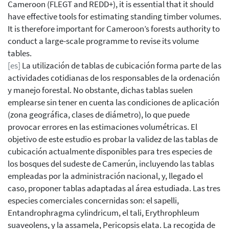
Cameroon (FLEGT and REDD+), it is essential that it should
have effective tools for estimating standing timber volumes.
It is therefore important for Cameroon’s forests authority to
conduct a large-scale programme to revise its volume
tables.
[es]
La utilización de tablas de cubicación forma parte de las
actividades cotidianas de los responsables de la ordenación
y manejo forestal. No obstante, dichas tablas suelen
emplearse sin tener en cuenta las condiciones de aplicación
(zona geográfica, clases de diámetro), lo que puede
provocar errores en las estimaciones volumétricas. El
objetivo de este estudio es probar la validez de las tablas de
cubicación actualmente disponibles para tres especies de
los bosques del sudeste de Camerún, incluyendo las tablas
empleadas por la administración nacional, y, llegado el
caso, proponer tablas adaptadas al área estudiada. Las tres
especies comerciales concernidas son: el sapelli,
Entandrophragma cylindricum, el tali, Erythrophleum
suaveolens, y la assamela, Pericopsis elata. La recogida de