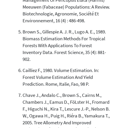
Management Of Pericopsis Elata (Harms)
Meeuwen (Fabaceae) Populations: A Review.
Biotechnologie, Agronomie, Société Et
Environnement, 16 (4) : 486-498.
Brown S., Gillespie A. J. R., Lugo A. E., 1989.
Biomass Estimation Methods For Tropical
Forests With Applications To Forest
Inventory Data. Forest Science, 35 (4): 881-
902.
Cailliez F., 1980. Volume Estimation. In:
Forest Volume Estimation And Yield
Prediction. Rome, Italie, Fao, 98 P.
Chave J., Andalo C., Brown S., Cairns M.,
Chambers J., Eamus D., FöLster H., Fromard
F., Higuchi N., Kira T., Lescure J.-P., Nelson B.
W., Ogawa H., Puig H., Riéra B., Yamakura T.,
2005. Tree Allometry And Improved