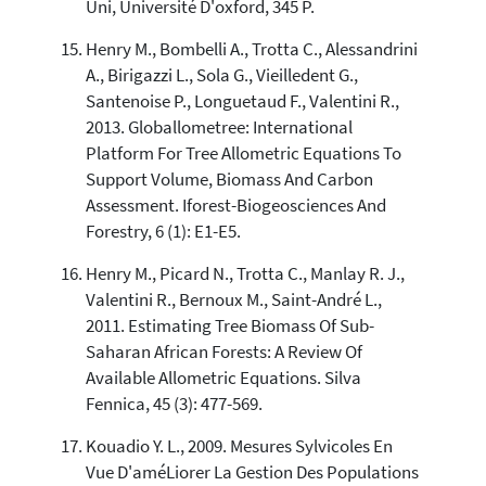
Uni, Université D'oxford, 345 P.
Henry M., Bombelli A., Trotta C., Alessandrini
A., Birigazzi L., Sola G., Vieilledent G.,
Santenoise P., Longuetaud F., Valentini R.,
2013. Globallometree: International
Platform For Tree Allometric Equations To
Support Volume, Biomass And Carbon
Assessment. Iforest-Biogeosciences And
Forestry, 6 (1): E1-E5.
Henry M., Picard N., Trotta C., Manlay R. J.,
Valentini R., Bernoux M., Saint-André L.,
2011. Estimating Tree Biomass Of Sub-
Saharan African Forests: A Review Of
Available Allometric Equations. Silva
Fennica, 45 (3): 477-569.
Kouadio Y. L., 2009. Mesures Sylvicoles En
Vue D'améLiorer La Gestion Des Populations