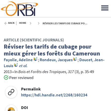
BACK
HOME
RÉVISER LES TARIFS DE CUBAGE POUR MIEUX GÉRER LES FORÊTS DU CAMEROUN - 2013
ARTICLE (SCIENTIFIC JOURNALS)
Réviser les tarifs de cubage pour
mieux gérer les forêts du Cameroun
Fayolle, Adeline
;
Rondeux, Jacques
;
Doucet, Jean-
Louis
et al.
2013
•
In
Bois et Forêts des Tropiques, 317
(3), p. 35-49
Peer reviewed
Permalink
https://hdl.handle.net/2268/160234
DOI