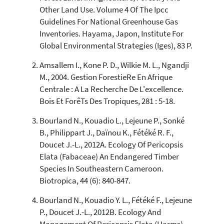
0
Contrasting
Other Land Use. Volume 4 Of The Ipcc
Guidelines For National Greenhouse Gas
Inventories. Hayama, Japon, Institute For
See how this article has been
Global Environmental Strategies (Iges), 83 P.
cited at
scite.ai
Amsallem I., Kone P. D., Wilkie M. L., Ngandji
Scite shows how a scientific paper
M., 2004. Gestion ForestieRe En Afrique
has been cited by providing the
Centrale : A La Recherche De L'excellence.
context of the citation, a
Bois Et ForêTs Des Tropiques, 281 : 5-18.
classification describing whether
it supports, mentions, or contrasts
Bourland N., Kouadio L., Lejeune P., Sonké
the cited claim, and a label
B., Philippart J., Daïnou K., Fétéké R. F.,
indicating in which section the
Doucet J.-L., 2012A. Ecology Of Pericopsis
citation was made.
Elata (Fabaceae) An Endangered Timber
Species In Southeastern Cameroon.
Biotropica, 44 (6): 840-847.
Bourland N., Kouadio Y. L., Fétéké F., Lejeune
P., Doucet J.-L., 2012B. Ecology And