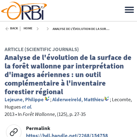
BACK
HOME
ANALYSE DE L'ÉVOLUTION DE LA SURFACE DE LA FORÊT WALLONNE PAR INTERPRÉTATION D'IMAGES AÉRIENNES : UN OUTIL COMPLÉMENTAIRE À L'INVENTAIRE FORESTIER RÉGIONAL - 2013
ARTICLE (SCIENTIFIC JOURNALS)
Analyse de l'évolution de la surface de
la forêt wallonne par interprétation
d'images aériennes : un outil
complémentaire à l'inventaire
forestier régional
Lejeune, Philippe
;
Alderweireld, Matthieu
;
Lecomte,
Hugues
et al.
2013
•
In
Forêt Wallonne
, (125), p. 27-35
Permalink
https://hdl.handle.net/2268/154758