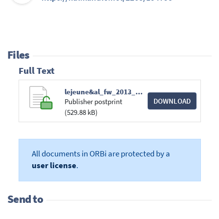
Files
Full Text
lejeune&al_fw_2013_125_27-35.pdf
DOWNLOAD
Publisher postprint
(529.88 kB)
All documents in ORBi are protected by a
user license
.
Send to