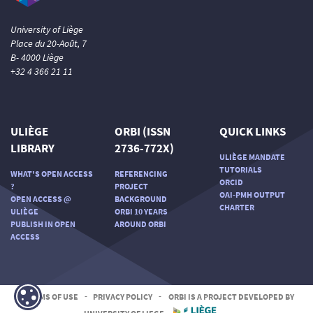
University of Liège
Place du 20-Août, 7
B- 4000 Liège
+32 4 366 21 11
ULIÈGE
ORBI (ISSN
QUICK LINKS
LIBRARY
2736-772X)
ULIÈGE MANDATE
TUTORIALS
WHAT'S OPEN ACCESS
REFERENCING
ORCID
?
PROJECT
OAI-PMH OUTPUT
OPEN ACCESS @
BACKGROUND
CHARTER
ULIÈGE
ORBI 10 YEARS
PUBLISH IN OPEN
AROUND ORBI
ACCESS
TERMS OF USE
-
PRIVACY POLICY
-
ORBI IS A PROJECT DEVELOPED BY
UNIVERSITY OF LIEGE