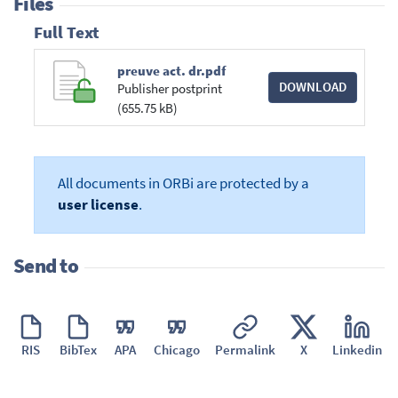
Files
Full Text
preuve act. dr.pdf
DOWNLOAD
Publisher postprint
(655.75 kB)
All documents in ORBi are protected by a
user license
.
Send to
RIS
BibTex
APA
Chicago
Permalink
X
Linkedin