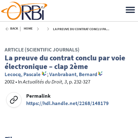
BACK
HOME
LA PREUVE DU CONTRAT CONCLU PAR VOIE ÉLECTRONIQUE – CLAP 2ÈME - 2002
ARTICLE (SCIENTIFIC JOURNALS)
La preuve du contrat conclu par voie
électronique – clap 2ème
Lecocq, Pascale
;
Vanbrabant, Bernard
2002
•
In
Actualités du Droit, 3
, p. 232-327
Permalink
https://hdl.handle.net/2268/148179