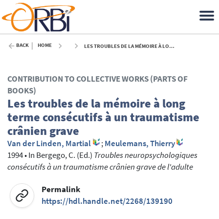
BACK
HOME
LES TROUBLES DE LA MÉMOIRE À LONG TERME CONSÉCUTIFS À UN TRAUMATISME CRÂNIEN GRAVE - 1994
CONTRIBUTION TO COLLECTIVE WORKS (PARTS OF
BOOKS)
Les troubles de la mémoire à long
terme consécutifs à un traumatisme
crânien grave
Van der Linden, Martial
;
Meulemans, Thierry
1994
•
In
Bergego, C.
(Ed.)
Troubles neuropsychologiques
consécutifs à un traumatisme crânien grave de l'adulte
Permalink
https://hdl.handle.net/2268/139190