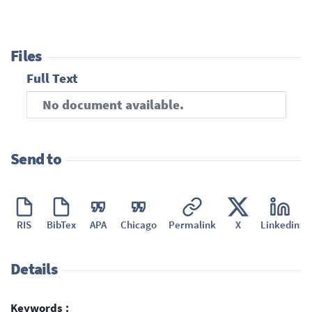
Files
Full Text
No document available.
Send to
RIS
BibTex
APA
Chicago
Permalink
X
Linkedin
Details
Keywords :