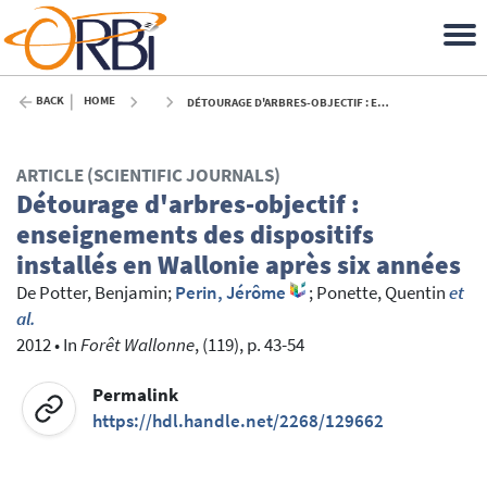
BACK
HOME
DÉTOURAGE D'ARBRES-OBJECTIF : ENSEIGNEMENTS DES DISPOSITIFS INSTALLÉS EN WALLONIE APRÈS SIX ANNÉES - 2012
ARTICLE (SCIENTIFIC JOURNALS)
Détourage d'arbres-objectif :
enseignements des dispositifs
installés en Wallonie après six années
De Potter, Benjamin
;
Perin, Jérôme
;
Ponette, Quentin
et
al.
2012
•
In
Forêt Wallonne
, (119), p. 43-54
Permalink
https://hdl.handle.net/2268/129662