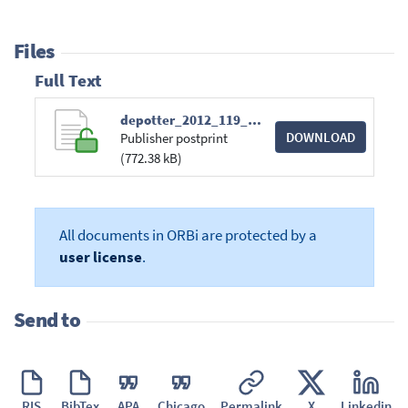
Files
Full Text
depotter_2012_119_43-54.pdf
DOWNLOAD
Publisher postprint
(772.38 kB)
All documents in ORBi are protected by a
user license
.
Send to
RIS
BibTex
APA
Chicago
Permalink
X
Linkedin