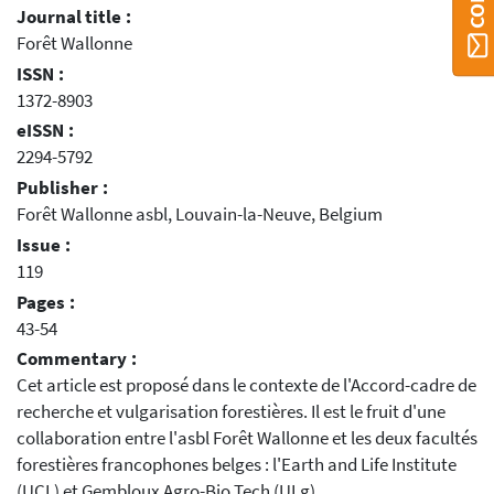
Journal title :
Forêt Wallonne
ISSN :
1372-8903
eISSN :
2294-5792
Publisher :
Forêt Wallonne asbl, Louvain-la-Neuve, Belgium
Issue :
119
Pages :
43-54
Commentary :
Cet article est proposé dans le contexte de l'Accord-cadre de
recherche et vulgarisation forestières. Il est le fruit d'une
collaboration entre l'asbl Forêt Wallonne et les deux facultés
forestières francophones belges : l'Earth and Life Institute
(UCL) et Gembloux Agro-Bio Tech (ULg).