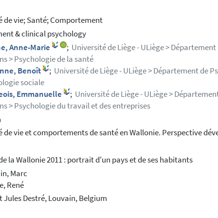
é de vie; Santé; Comportement
ent & clinical psychology
ne, Anne-Marie
;
Université de Liège - ULiège > Département
s > Psychologie de la santé
nne, Benoît
;
Université de Liège - ULiège > Département de P
logie sociale
eois, Emmanuelle
;
Université de Liège - ULiège > Département
s > Psychologie du travail et des entreprises
h
é de vie et comportements de santé en Wallonie. Perspective dé
 de la Wallonie 2011 : portrait d'un pays et de ses habitants
in, Marc
e, René
ut Jules Destré, Louvain, Belgium