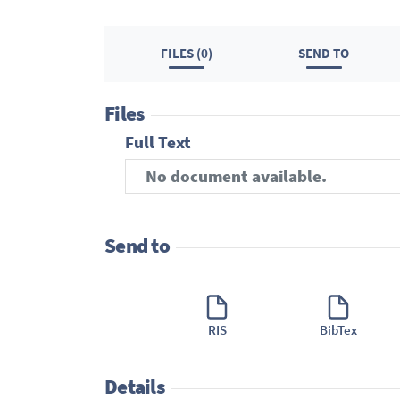
FILES (0)
SEND TO
Files
Full Text
No document available.
Send to
RIS
BibTex
Details