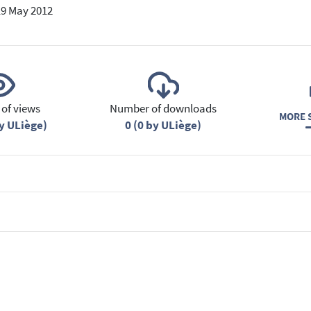
19 May 2012
of views
Number of downloads
MORE S
y ULiège)
0 (0 by ULiège)