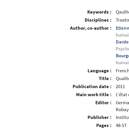
Keywords :
Qaulit
Disciplines :
Treatm
Author, co-author :
Etien
humain
Darde
Psycho
Bourg
humain
Language :
Frenc
Title :
Qualit
Publication date :
2011
Main work title :
L'état
Editor :
Germa
Robay
Publisher :
Instit
Pages :
48-57