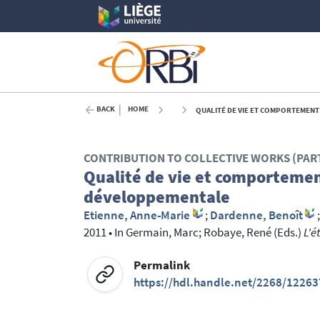
BACK
HOME
QUALITÉ DE VIE ET COMPORTEMENT
CONTRIBUTION TO COLLECTIVE WORKS (PAR
Qualité de vie et comportemen
développementale
Etienne, Anne-Marie
;
Dardenne, Benoît
2011
•
In
Germain, Marc
; Robaye, René
(Eds.)
L'é
Permalink
https://hdl.handle.net/2268/12263