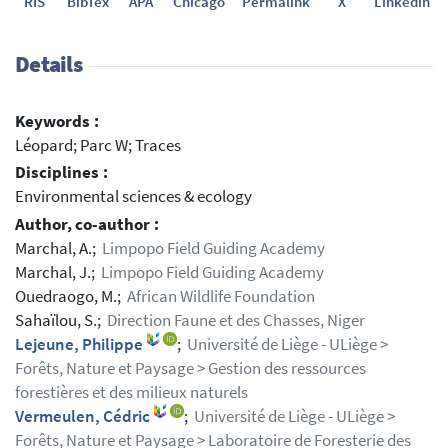
RIS
BibTex
APA
Chicago
Permalink
X
Linkedin
Details
Keywords :
Léopard; Parc W; Traces
Disciplines :
Environmental sciences & ecology
Author, co-author :
Marchal, A.;
Limpopo Field Guiding Academy
Marchal, J.;
Limpopo Field Guiding Academy
Ouedraogo, M.;
African Wildlife Foundation
Sahaïlou, S.;
Direction Faune et des Chasses, Niger
Lejeune, Philippe
;
Université de Liège - ULiège >
Forêts, Nature et Paysage > Gestion des ressources
forestières et des milieux naturels
Vermeulen, Cédric
;
Université de Liège - ULiège >
Forêts, Nature et Paysage > Laboratoire de Foresterie des