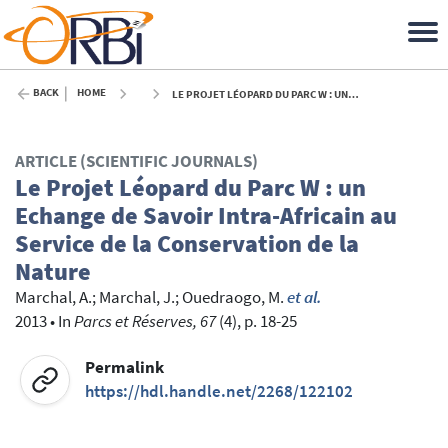
BACK
HOME
LE PROJET LÉOPARD DU PARC W : UN ECHANGE DE SAVOIR INTRA-AFRICAIN AU SERVICE DE LA CONSERVATION DE LA NATURE - 2013
ARTICLE (SCIENTIFIC JOURNALS)
Le Projet Léopard du Parc W : un
Echange de Savoir Intra-Africain au
Service de la Conservation de la
Nature
Marchal, A.
;
Marchal, J.
;
Ouedraogo, M.
et al.
2013
•
In
Parcs et Réserves, 67
(4), p. 18-25
Permalink
https://hdl.handle.net/2268/122102