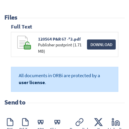
Files
Full Text
120564 P&R 67 -º3.pdf
DOWNLOAD
Publisher postprint (1.71
MB)
All documents in ORBi are protected by a
user license
.
Send to