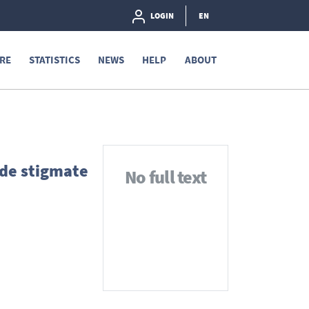
LOGIN
EN
RE
STATISTICS
NEWS
HELP
ABOUT
s de stigmate
No full text