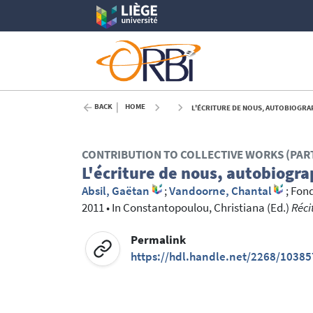
BACK
HOME
L'ÉCRITURE DE NOUS, AUTOBIOGRAP
CONTRIBUTION TO COLLECTIVE WORKS (PAR
L'écriture de nous, autobiograp
Absil, Gaëtan
;
Vandoorne, Chantal
;
Fond
2011
•
In
Constantopoulou, Christiana
(Ed.)
Réci
Permalink
https://hdl.handle.net/2268/10385