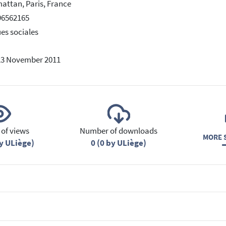
attan, Paris, France
96562165
es sociales
23 November 2011
of views
Number of downloads
MORE S
y ULiège)
0 (0 by ULiège)