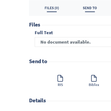
FILES (0)
SEND TO
Files
Full Text
No document available.
Send to
RIS
BibTex
Details