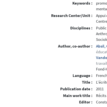
Keywords :
promot
mental
Research Center/Unit :
Appui 
Centre
Disciplines :
Public
Anthr
Sociol
Author, co-author :
Absil
éducat
Vando
travai
Fond-
Language :
Frenc
Title :
L'écri
Publication date :
2011
Main work title :
Récits
Editor :
Consta