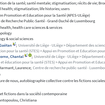
ion de la santé; santé mentale; stigmatisation; récits de vie; B
 health; stigmatization; life histories; users
en Promotion et Education pour la Santé (APES-ULiège)
 de Recherche Public-Santé - Grand-Duché de Luxembourg
 health, health care sciences & services
opology
ogy & social sciences
, Gaëtan
;
Université de Liège - ULiège > Département des science
ion pour la santé (STES) > Appui en Promotion et Education pour
orne, Chantal
;
Université de Liège - ULiège > Département 
l et éducation pour la santé (STES) > Appui en Promotion et Educ
Harmant, Laurence;
Centre de recherche public-santé - Luxemb
h
ture de nous, autobiographie collective contre les fictions sociale
 et fictions dans la société contemporaine
ntopoulou, Christiana