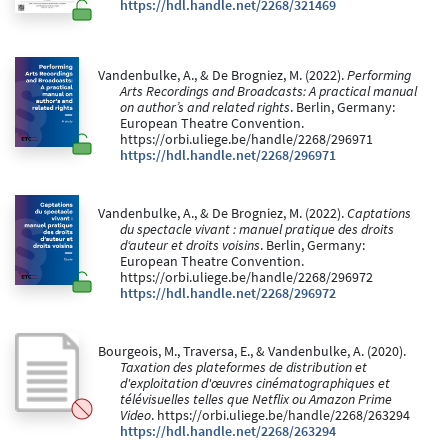
https://hdl.handle.net/2268/321469
Vandenbulke, A., & De Brogniez, M. (2022).
Performing
Arts Recordings and Broadcasts: A practical manual
on author’s and related rights
. Berlin, Germany:
European Theatre Convention.
https://orbi.uliege.be/handle/2268/296971
https://hdl.handle.net/2268/296971
Vandenbulke, A., & De Brogniez, M. (2022).
Captations
du spectacle vivant : manuel pratique des droits
d‘auteur et droits voisins
. Berlin, Germany:
European Theatre Convention.
https://orbi.uliege.be/handle/2268/296972
https://hdl.handle.net/2268/296972
Bourgeois, M., Traversa, E., & Vandenbulke, A. (2020).
Taxation des plateformes de distribution et
d'exploitation d'œuvres cinématographiques et
télévisuelles telles que Netflix ou Amazon Prime
Video
. https://orbi.uliege.be/handle/2268/263294
https://hdl.handle.net/2268/263294