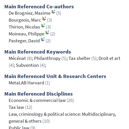
Main Referenced Co-authors
De Brogniez, Maxime
(5)
Bourgeois, Marc
(3)
Thirion, Nicolas
(3)
Moineau, Philippe
(2)
Pasteger, David
(2)
Main Referenced Keywords
Mécénat
(8)
; Philanthropy
(5)
; Tax shelter
(5)
; Droit et art
(4)
; Subvention
(4)
;
Main Referenced Unit & Research Centers
MetaLAB Harvard
(1)
Main Referenced Disciplines
Economic & commercial law
(26)
Tax law
(12)
Law, criminology & political science: Multidisciplinary,
general & others
(10)
Public law
(9)