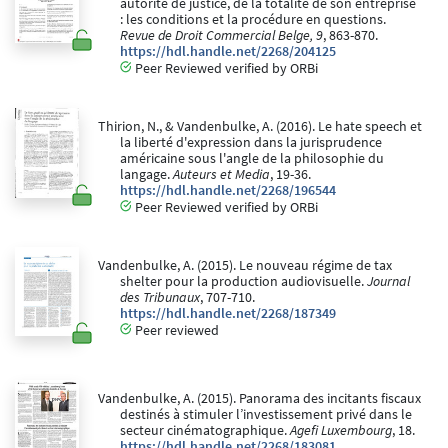
autorité de justice, de la totalité de son entreprise
: les conditions et la procédure en questions.
Revue de Droit Commercial Belge, 9
, 863-870.
https://hdl.handle.net/2268/204125
Peer Reviewed verified by ORBi
Thirion, N., & Vandenbulke, A. (2016). Le hate speech et
la liberté d'expression dans la jurisprudence
américaine sous l'angle de la philosophie du
langage.
Auteurs et Media
, 19-36.
https://hdl.handle.net/2268/196544
Peer Reviewed verified by ORBi
Vandenbulke, A. (2015). Le nouveau régime de tax
shelter pour la production audiovisuelle.
Journal
des Tribunaux
, 707-710.
https://hdl.handle.net/2268/187349
Peer reviewed
Vandenbulke, A. (2015). Panorama des incitants fiscaux
destinés à stimuler l’investissement privé dans le
secteur cinématographique.
Agefi Luxembourg
, 18.
https://hdl.handle.net/2268/183081