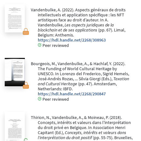
Vandenbulke, A. (2022). Aspects généraux de droits
intellectuels et application spécifique : les NFT
artistiques face au droit d’auteur. In A.
Vandenbulke,
Les aspects juridiques de la
blockchain et de ses applications
(pp. 67). Limal,
Belgium: Anthemis.
https://hdl.handle.net/2268/308963
Peer reviewed
Bourgeois, M., Vandenbulke, A., & Hachlaf, Y. (2022).
The Funding of World Cultural Heritage by
UNESCO. In Lorenzo del Frederico, Sigrid Hemels,
José-Andrés Rozas, ... Silvia Giorgi (Eds.),
Taxation
and Cultural Heritage
(pp. 47). Amsterdam,
Netherlands: IBFD.
https://hdl.handle.net/2268/290847
Peer reviewed
Thirion, N., Vandenbulke, A., & Moineau, P. (2018).
Concepts, intérêts et valeurs dans l'interprétation
du droit privé en Belgique. In Association Henri
Capitant (Ed.),
Concepts, intérêts et valeurs dans
l'interprétation du droit positif
(pp. 55-75). Bruxelles,