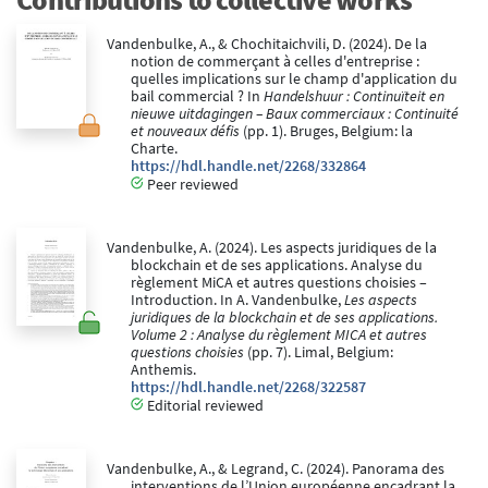
Vandenbulke, A., & Chochitaichvili, D. (2024). De la
notion de commerçant à celles d'entreprise :
quelles implications sur le champ d'application du
bail commercial ? In
Handelshuur : Continuïteit en
nieuwe uitdagingen – Baux commerciaux : Continuité
et nouveaux défis
(pp. 1). Bruges, Belgium: la
Charte.
https://hdl.handle.net/2268/332864
Peer reviewed
Vandenbulke, A. (2024). Les aspects juridiques de la
blockchain et de ses applications. Analyse du
règlement MiCA et autres questions choisies –
Introduction. In A. Vandenbulke,
Les aspects
juridiques de la blockchain et de ses applications.
Volume 2 : Analyse du règlement MICA et autres
questions choisies
(pp. 7). Limal, Belgium:
Anthemis.
https://hdl.handle.net/2268/322587
Editorial reviewed
Vandenbulke, A., & Legrand, C. (2024). Panorama des
interventions de l’Union européenne encadrant la