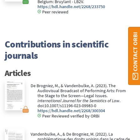
Belgium: Bruylant - LB2V.
https://hdl.handle.net/2268/233750
Peer reviewed
CONTACT ORBI
Contributions in scientific
journals
Articles
De Brogniez, M., & Vandenbulke, A. (2023). The
Audiovisual Broadcast of Performing Arts: From
the Stage to the Screen—Legal Issues.
International Journal for the Semiotics of Law
.
doi:10.1007/s11196-023-09983-0
https://hdl.handle.net/2268/300304
Peer Reviewed verified by ORBi
Vandenbulke, A., & De Brogniez, M. (2022). La
problématique des droits voisins dans le cadre de