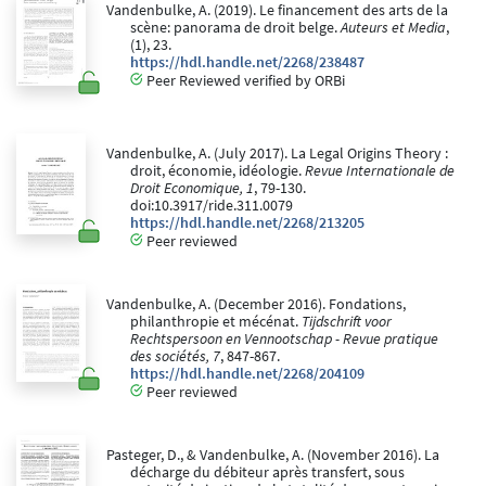
Vandenbulke, A. (2019). Le financement des arts de la
scène: panorama de droit belge.
Auteurs et Media
,
(1), 23.
https://hdl.handle.net/2268/238487
Peer Reviewed verified by ORBi
Vandenbulke, A. (July 2017). La Legal Origins Theory :
droit, économie, idéologie.
Revue Internationale de
Droit Economique, 1
, 79-130.
doi:10.3917/ride.311.0079
https://hdl.handle.net/2268/213205
Peer reviewed
Vandenbulke, A. (December 2016). Fondations,
philanthropie et mécénat.
Tijdschrift voor
Rechtspersoon en Vennootschap - Revue pratique
des sociétés, 7
, 847-867.
https://hdl.handle.net/2268/204109
Peer reviewed
Pasteger, D., & Vandenbulke, A. (November 2016). La
décharge du débiteur après transfert, sous