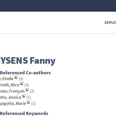
EXPLO
YSENS
Fanny
 Referenced Co-authors
, Elodie
(5)
inelli, Alice
(4)
eau, François
(2)
tto, Jessica
(1)
pigotto, Marie
(1)
 Referenced Keywords