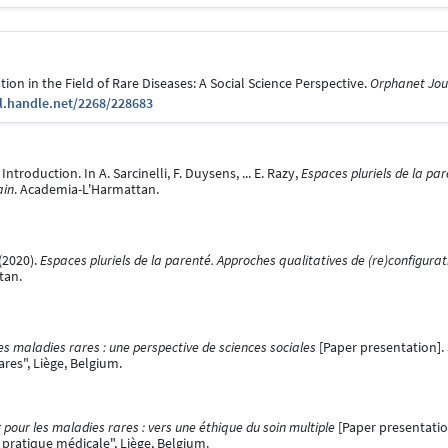
on in the Field of Rare Diseases: A Social Science Perspective.
Orphanet Jour
dl.handle.net/2268/228683
 Introduction. In A. Sarcinelli, F. Duysens, ... E. Razy,
Espaces pluriels de la par
ain
. Academia-L'Harmattan.
 (2020).
Espaces pluriels de la parenté. Approches qualitatives de (re)configur
tan.
es maladies rares : une perspective de sciences sociales
[Paper presentation].
res", Liège, Belgium.
 pour les maladies rares : vers une éthique du soin multiple
[Paper presentatio
a pratique médicale", Liège, Belgium.