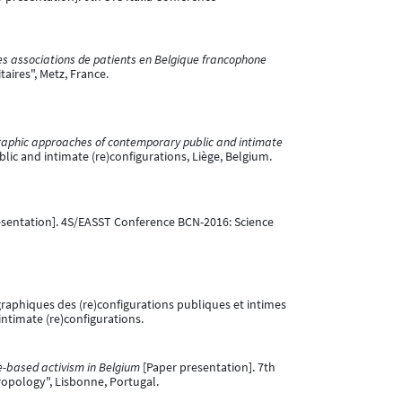
des associations de patients en Belgique francophone
aires", Metz, France.
graphic approaches of contemporary public and intimate
c and intimate (re)configurations, Liège, Belgium.
sentation]. 4S/EASST Conference BCN-2016: Science
graphiques des (re)configurations publiques et intimes
timate (re)configurations.
ce-based activism in Belgium
[Paper presentation]. 7th
opology", Lisbonne, Portugal.