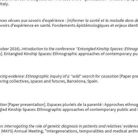
taly.
ces vécues aux savoirs d'expérience : (in)former la santé et la maladie dans 
avoirs d'expérience en santé. Fondements épistémologiques et enjeux identit
ctober 2016).
Introduction to the conference "Entangled Kinship Spaces: Ethno
]. Entangled Kinship Spaces: Ethnographic approaches of contemporary publi
cing evidence: Ethnographic inquiry of a "wild" search for causation
[Paper pre
ing collectives, spaces and futures, Barcelona, Spain.
tion
[Paper presentation]. Espaces pluriels de la parenté : Approches ethno
ed Kinship Spaces: Ethnographic approaches of contemporary public and in
n: interrogating the role of genetic diagnosis in patients and relatives' eviden
(MAYS) Annual Meeting, "Intergenerations, temporalities and medical anthr