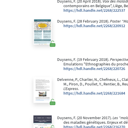
Duysens, F. (20 April 2018).
Voix des maladi
contemporains en Belgique", Liège, B
https://hdl.handle.net/2268/222537
Duysens, F. (28 February 2018).
Poster "Ma
https://hdl.handle.net/2268/220912
Duysens, F. (19 February 2018).
Perspectiv
Emulations "Ethnographies du proches. 
https://hdl.handle.net/2268/220726
Delvenne, P., Charlier, N., Chefneux, L., Clai
M., Piron, D., Poullet, Y., Rentier, B.
L'Express
.
https://hdl.handle.net/2268/221684
Duysens, F. (20 November 2017).
Les "mala
des maladies génétiques. Enjeux et déf
https://hdl.handle.net/2268/216270