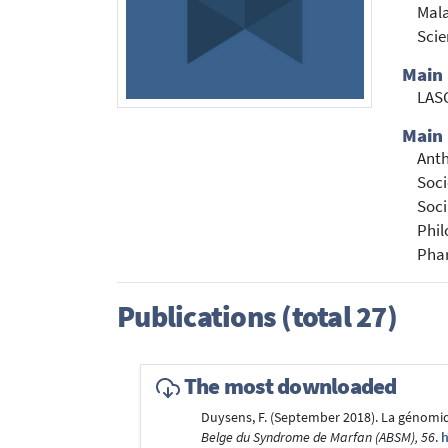
Mala
Scie
Main 
LAS
Main 
Ant
Soci
Soci
Phil
Pha
Publications (total 27)
The most downloaded
Duysens, F. (September 2018). La génomiq
Belge du Syndrome de Marfan (ABSM), 56
.
h