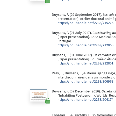
Duysens, F. (29 September 2017).
Les voix
presentation]. Atelier doctoral anim
https://hdl.handle.net/2268/215275
Duysens, F. (07 July 2017).
Constructing an
[Paper presentation]. EASA Medical A
Portugal.
https://hdl.handle.net/2268/212855
Duysens, F. (01 June 2017).
De l'errance in
[Paper presentation]. Journée d'étude "
https://hdl.handle.net/2268/212851
Razy, E., Duysens, F., & Marini Djang'Eing'A,
interdisciplinaires dans un monde globa
https://hdl.handle.net/2268/306968
Duysens, F. (07 December 2016).
Genetic d
"Inhabiting Postgenomic Worlds. Recon
https://hdl.handle.net/2268/204174
Thoreau, F., & Duysens, F. (25 November 2