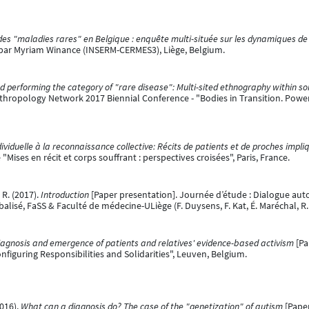
 des "maladies rares" en Belgique : enquête multi-située sur les dynamiques de
é par Myriam Winance (INSERM-CERMES3), Liège, Belgium.
d performing the category of "rare disease": Multi-sited ethnography within so
nthropology Network 2017 Biennial Conference - "Bodies in Transition. Pow
dividuelle à la reconnaissance collective: Récits de patients et de proches imp
Mises en récit et corps souffrant : perspectives croisées", Paris, France.
 R. (2017).
Introduction
[Paper presentation]. Journée d’étude : Dialogue auto
lisé, FaSS & Faculté de médecine-ULiège (F. Duysens, F. Kat, É. Maréchal, R. 
iagnosis and emergence of patients and relatives' evidence-based activism
[Pa
figuring Responsibilities and Solidarities", Leuven, Belgium.
016).
What can a diagnosis do? The case of the "genetization" of autism
[Paper