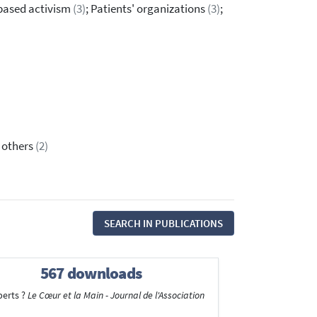
-based activism
(3)
; Patients' organizations
(3)
;
& others
(2)
SEARCH IN PUBLICATIONS
567 downloads
perts ?
Le Cœur et la Main - Journal de l'Association