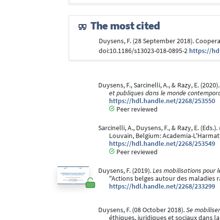
The most cited
Duysens, F. (28 September 2018). Cooperati
doi:10.1186/s13023-018-0895-2
https://h
Duysens, F., Sarcinelli, A., & Razy, E. (2020).
et publiques dans le monde contempor
https://hdl.handle.net/2268/253550
Peer reviewed
Sarcinelli, A., Duysens, F., & Razy, E. (Eds.).
Louvain, Belgium: Academia-L'Harmat
https://hdl.handle.net/2268/253549
Peer reviewed
Duysens, F. (2019).
Les mobilisations pour l
"Actions belges autour des maladies ra
https://hdl.handle.net/2268/233299
Duysens, F. (08 October 2018).
Se mobiliser
éthiques, juridiques et sociaux dans l