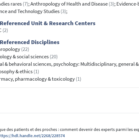
dies rares
(7)
; Anthropology of Health and Disease
(3)
; Evidence
nce and Technology Studies
(3)
;
Referenced Unit & Research Centers
C
(2)
Referenced Disciplines
hropology
(22)
ology & social sciences
(20)
al & behavioral sciences, psychology: Multidisciplinary, general 
osophy & ethics
(1)
rmacy, pharmacology & toxicology
(1)
ue des patients et des proches : comment devenir des experts parmi les ex
ttps://hdl.handle.net/2268/228574