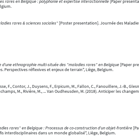
es rares en Belgique : polyphonie et expertise interactionnelle
[Paper presenta
elgium.
ladies rares & sciences sociales"
[Poster presentation]. Journée des Maladies
e d'une ethnographie multi-située des "maladies rares" en Belgique
[Paper pre
Perspectives réflexives et enjeux de terrain", Liège, Belgium.
sse, F., Contor, J., Duysens, F., Erpicum, M., Fallon, C., Fanouillere, J.-B., Glesn
, Reuchamps, M., Rivière, M., ... Van Oudheusden, M. (2018). Anticiper les chan
dies rares" en Belgique : Processus de co-construction d'un objet-frontière
[Pa
is interdisciplinaires dans un monde globalisé", Liège, Belgium.