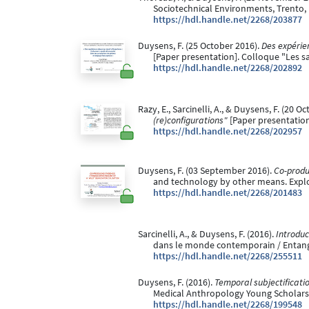
Sociotechnical Environments, Trento, I
https://hdl.handle.net/2268/203877
Duysens, F. (25 October 2016).
Des expérien
[Paper presentation]. Colloque "Les s
https://hdl.handle.net/2268/202892
Razy, E., Sarcinelli, A., & Duysens, F. (20 O
(re)configurations"
[Paper presentation
https://hdl.handle.net/2268/202957
Duysens, F. (03 September 2016).
Co-produ
and technology by other means. Explor
https://hdl.handle.net/2268/201483
Sarcinelli, A., & Duysens, F. (2016).
Introduc
dans le monde contemporain / Entangl
https://hdl.handle.net/2268/255511
Duysens, F. (2016).
Temporal subjectificatio
Medical Anthropology Young Scholars 
https://hdl.handle.net/2268/199548