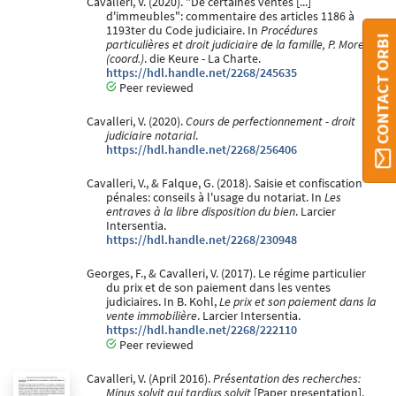
Cavalleri, V. (2020). "De certaines ventes [...]
d'immeubles": commentaire des articles 1186 à
1193ter du Code judiciaire. In
Procédures
CONTACT ORBI
particulières et droit judiciaire de la famille, P. Moreau
(coord.)
. die Keure - La Charte.
https://hdl.handle.net/2268/245635
Peer reviewed
Cavalleri, V. (2020).
Cours de perfectionnement - droit
judiciaire notarial
.
https://hdl.handle.net/2268/256406
Cavalleri, V., & Falque, G. (2018). Saisie et confiscation
pénales: conseils à l'usage du notariat. In
Les
entraves à la libre disposition du bien
. Larcier
Intersentia.
https://hdl.handle.net/2268/230948
Georges, F., & Cavalleri, V. (2017). Le régime particulier
du prix et de son paiement dans les ventes
judiciaires. In B. Kohl,
Le prix et son paiement dans la
vente immobilière
. Larcier Intersentia.
https://hdl.handle.net/2268/222110
Peer reviewed
Cavalleri, V. (April 2016).
Présentation des recherches:
Minus solvit qui tardius solvit
[Paper presentation].