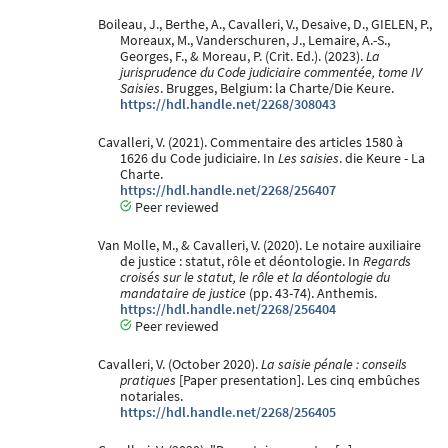
Boileau, J., Berthe, A., Cavalleri, V., Desaive, D., GIELEN, P.,
Moreaux, M., Vanderschuren, J., Lemaire, A.-S.,
Georges, F., & Moreau, P. (Crit. Ed.). (2023).
La
jurisprudence du Code judiciaire commentée, tome IV
Saisies
. Brugges, Belgium: la Charte/Die Keure.
https://hdl.handle.net/2268/308043
Cavalleri, V. (2021). Commentaire des articles 1580 à
1626 du Code judiciaire. In
Les saisies
. die Keure - La
Charte.
https://hdl.handle.net/2268/256407
Peer reviewed
Van Molle, M., & Cavalleri, V. (2020). Le notaire auxiliaire
de justice : statut, rôle et déontologie. In
Regards
croisés sur le statut, le rôle et la déontologie du
mandataire de justice
(pp. 43-74). Anthemis.
https://hdl.handle.net/2268/256404
Peer reviewed
Cavalleri, V. (October 2020).
La saisie pénale : conseils
pratiques
[Paper presentation]. Les cinq embûches
notariales.
https://hdl.handle.net/2268/256405