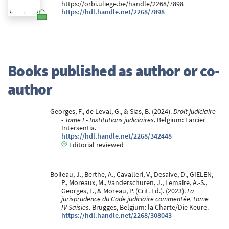
https://orbi.uliege.be/handle/2268/7898
https://hdl.handle.net/2268/7898
Books published as author or co-
author
Georges, F., de Leval, G., & Sias, B. (2024).
Droit judiciaire
- Tome I - Institutions judiciaires
. Belgium: Larcier
Intersentia.
https://hdl.handle.net/2268/342448
Editorial reviewed
Boileau, J., Berthe, A., Cavalleri, V., Desaive, D., GIELEN,
P., Moreaux, M., Vanderschuren, J., Lemaire, A.-S.,
Georges, F., & Moreau, P. (Crit. Ed.). (2023).
La
jurisprudence du Code judiciaire commentée, tome
IV Saisies
. Brugges, Belgium: la Charte/Die Keure.
https://hdl.handle.net/2268/308043