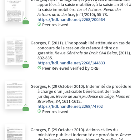
apportées à la saisie mobilière, à la saisie-arrêt et à
la saisie immobilière.
Ius et Actores: Revue des
Acteurs de la Justice
, (n°1/2010), 55-73.
https://hdl.handle.net/2268/200564
Peer reviewed
Georges, F. (2011). L'inopposabilité atténuée en cas de
concours de la cession de créance à titre de
garantie.
Revue Générale de Droit Civil Belge
, (2011),
832-835.
https://hdl.handle.net/2268/144833
Peer Reviewed verified by ORBi
Georges, F. (29 October 2010). Indemnité de procédure
à charge d'un justiciable bénéficiant de l'aide
juridique.
Revue de Jurisprudence de Liège, Mons et
Bruxelles, 34
, 1611-1612.
https://hdl.handle.net/2268/74702
Peer reviewed
Georges, F. (29 October 2010). Actions civiles du
ministère public et indemnité de procédure.
Revue
de Jurisprudence de Liège, Mons et Bruxelles, 34
,