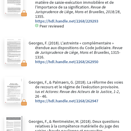
matière de saisie-exécution immobilière et de
l'importance de sa signification.
Revue de
Jurisprudence de Liège, Mons et Bruxelles, 2018/28
,
1355.
https://hdl.handle.net/2268/229293
Peer reviewed
Georges, F. (2018). L'astreinte « complémentaire »
étendue aux dispositions du Code judiciaire.
Revue
de Jurisprudence de Liège, Mons et Bruxelles
, 1315-
1316.
https://hdl.handle.net/2268/262950
Georges, F., & Palmaers, G. (2018). La réforme des voies
de recours et le régime de l’exécution provisoire.
Ius et Actores: Revue des Acteurs de la Justice, 1-2
,
26 - 46.
https://hdl.handle.net/2268/262947
Georges, F., & Rentmeister, M. (2018). Deux questions
relatives à la compétence matérielle du juge des
saisies : fraude paulienne et poursuites