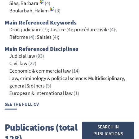
Sias, Barbara
(4)
Boularbah, Hakim
(3)
Main Referenced Keywords
Droit judiciaire
(7)
; Justice
(4)
; procédure civile
(4)
;
Réforme
(4)
; Saisies
(4)
;
Main Referenced Disciplines
Judicial law
(93)
Civil law
(22)
Economic & commercial law
(14)
Law, criminology & political science: Multidisciplinary,
general & others
(3)
European & international law
(1)
SEE THE FULL CV
Publications (total
SEARCH IN
PUBLICATIONS
128)