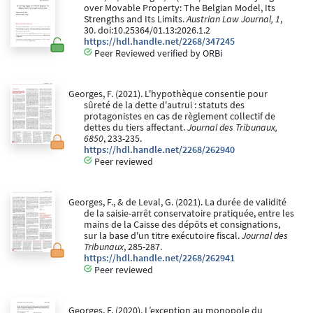
over Movable Property: The Belgian Model, Its
Strengths and Its Limits.
Austrian Law Journal, 1
,
30. doi:10.25364/01.13:2026.1.2
https://hdl.handle.net/2268/347245
Peer Reviewed verified by ORBi
Georges, F. (2021). L'hypothèque consentie pour
sûreté de la dette d'autrui : statuts des
protagonistes en cas de règlement collectif de
dettes du tiers affectant.
Journal des Tribunaux,
6850
, 233-235.
https://hdl.handle.net/2268/262940
Peer reviewed
Georges, F., & de Leval, G. (2021). La durée de validité
de la saisie-arrêt conservatoire pratiquée, entre les
mains de la Caisse des dépôts et consignations,
sur la base d'un titre exécutoire fiscal.
Journal des
Tribunaux
, 285-287.
https://hdl.handle.net/2268/262941
Peer reviewed
Georges, F. (2020). L’exception au monopole du