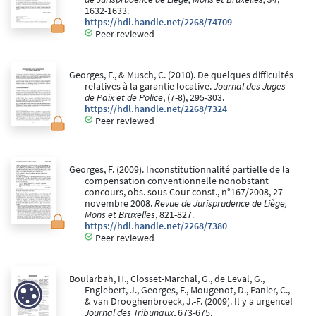
1632-1633.
https://hdl.handle.net/2268/74709
Peer reviewed
Georges, F., & Musch, C. (2010). De quelques difficultés
relatives à la garantie locative.
Journal des Juges
de Paix et de Police
, (7-8), 295-303.
https://hdl.handle.net/2268/7324
Peer reviewed
Georges, F. (2009). Inconstitutionnalité partielle de la
compensation conventionnelle nonobstant
concours, obs. sous Cour const., n°167/2008, 27
novembre 2008.
Revue de Jurisprudence de Liège,
Mons et Bruxelles
, 821-827.
https://hdl.handle.net/2268/7380
Peer reviewed
Boularbah, H., Closset-Marchal, G., de Leval, G.,
Englebert, J., Georges, F., Mougenot, D., Panier, C.,
& van Drooghenbroeck, J.-F. (2009). Il y a urgence!
Journal des Tribunaux
, 673-675.