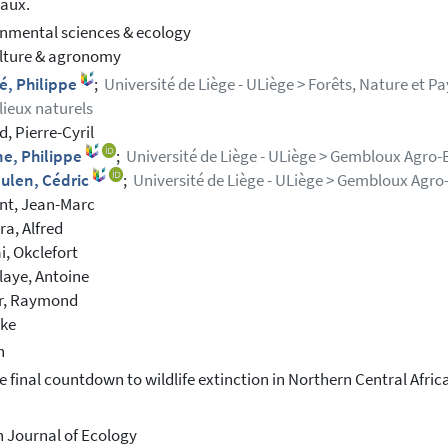
aux.
nmental sciences & ecology
lture & agronomy
é, Philippe
;
Université de Liège - ULiège > Forêts, Nature et Pa
lieux naturels
, Pierre-Cyril
ne, Philippe
;
Université de Liège - ULiège > Gembloux Agro-
ulen, Cédric
;
Université de Liège - ULiège > Gembloux Agro
nt, Jean-Marc
a, Alfred
i, Okclefort
aye, Antoine
r, Raymond
ike
h
e final countdown to wildlife extinction in Northern Central Afri
n Journal of Ecology