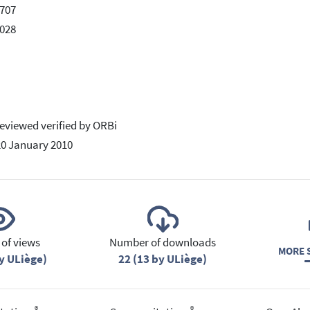
707
028
eviewed verified by ORBi
20 January 2010
of views
Number of downloads
MORE S
y ULiège)
22 (13 by ULiège)
®
®