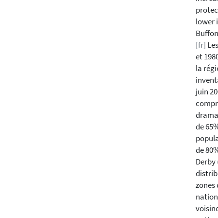
protec
lower 
Buffon
[fr]
Les
et 198
la rég
invent
juin 2
compre
dramat
de 65%
popula
de 80%
Derby 
distri
zones 
nation
voisin