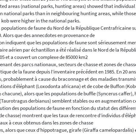
ted areas (national parks, hunting areas) showed that individual
in national parks than in neighbouring hunting areas, while those 
 kob were higher in the national parks.
 populations de faune du Nord de la République Centrafricaine su
0. Alors que des annecdotes en provenance de
ion indiquent que les populations de faune sont sérieusement men
aire aérien par échantillon a été réalisé dans le Nord de la Républi
005 et a couvert un complexe de 85000 km2
nant des parcs nationaux, secteurs de chasse et zones de chasse 
ique de la faune depuis l’inventaire précédent en 1985. En 20 an
, probablement à cause du braconnage et des maladies transmisen
tions d’éléphant (Loxodonta africana) et de cobe de Buffon (Kobus 
 chacune), alors que les populations de buffle (Syncerus caffer),
(Taurotragus derbianus) semblent stables ou en augmentation ces
bution des populations de faune en fonction du statut des différen
de chasse) montrent que les taux de rencontre d’individus d’élépha
aux à ceux obtenus dans les zones de chasse
es, alors que ceux d’hippotrague, girafe (Giraffa camelopardalis) 