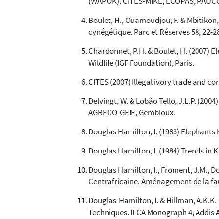
(WAPOK). CITES-MIKE, ECOPAS, PAUCOF, 
Boulet, H., Ouamoudjou, F. & Mbitikon, 
cynégétique. Parc et Réserves 58, 22-28
Chardonnet, P.H. & Boulet, H. (2007) E
Wildlife (IGF Foundation), Paris.
CITES (2007) Illegal ivory trade and co
Delvingt, W. & Lobão Tello, J.L.P. (20
AGRECO-GEIE, Gembloux.
Douglas Hamilton, I. (1983) Elephants 
Douglas Hamilton, I. (1984) Trends in 
Douglas Hamilton, I., Froment, J.M., D
Centrafricaine. Aménagement de la fau
Douglas-Hamilton, I. & Hillman, A.K.K. 
Techniques. ILCA Monograph 4, Addis 