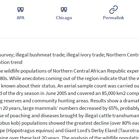
APA
Chicago
Permalink
survey; illegal bushmeat trade; illegal ivory trade; Northern Centra
tion trend
e wildlife populations of Northern Central African Republic exper
80s. While anecdotes coming out of the region indicate that the w
 is known about their status. An aerial sample count was carried o
d of the dry season in June 2005 and covered an 85,000 km2 comp
g reserves and community hunting areas. Results show a dramatic 
In 20 years, large mammals’ numbers decreased by 65%, probabl
e of poaching and diseases brought by illegal cattle transhuma
obus kob) populations showed the greatest decline (over 80% each
pe (Hippotragus equinus) and Giant Lord’s Derby Eland (Taurotr
sing over these last 20 years. The analysis of the wildlife populatio