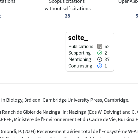
tations
Scopus citations
OpenAlex
without self-citations
2
28
Publications
52
Supporting
2
Mentioning
37
Contrasting
1
ds in Biology, 3rd edn. Cambridge University Press, Cambridge.
52
Citing Publications
2
Supporting
 du Ranch de Gibier de Nazinga. In: Nazinga (Eds W. Delvingt and C
37
Mentioning
FE, Ministère de l'Environnement et du Cadre de Vie, Burkina F
1
Contrasting
 & Omondi, P. (2004) Recensement aérien total de l'Ecosystème W-