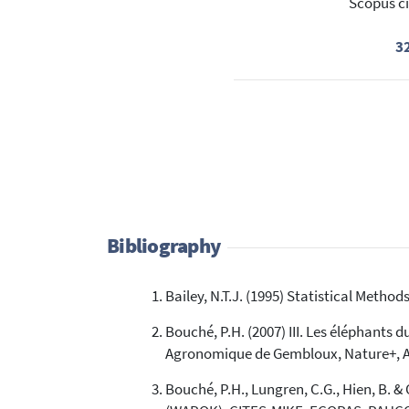
Scopus ci
3
Bibliography
Bailey, N.T.J. (1995) Statistical Metho
Bouché, P.H. (2007) III. Les éléphants
Agronomique de Gembloux, Nature+, APE
Bouché, P.H., Lungren, C.G., Hien, B.