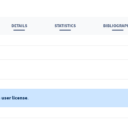
DETAILS
STATISTICS
BIBLIOGRAP
a
user license
.