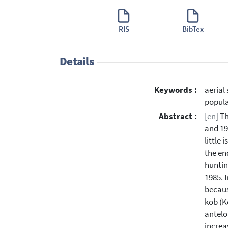
RIS
BibTex
Details
Keywords :
aerial 
popula
Abstract :
[en]
Th
and 19
little
the en
huntin
1985. 
becaus
kob (K
antelo
increa