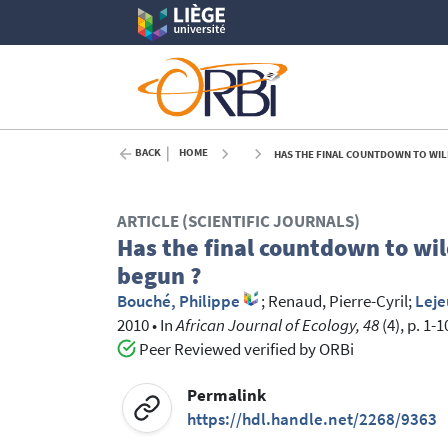
BACK
HOME
HAS THE FINAL COUNTDOWN TO WILD
ARTICLE (SCIENTIFIC JOURNALS)
Has the final countdown to wil
begun ?
Bouché, Philippe
;
Renaud, Pierre-Cyril
;
Leje
2010
•
In
African Journal of Ecology, 48
(4), p. 1-1
Peer Reviewed verified by ORBi
Permalink
https://hdl.handle.net/2268/9363