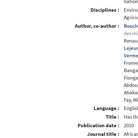
nation
Disciplines :
Enviro
Agricu
Author, co-author :
Bouch
des mi
Renaud
Lejeu
Verme
Frome
Bangar
Fionga
Abdoul
Abaka
Fay, M
Language :
Englis
Title :
Has th
Publication date :
2010
Journal title :
Africa