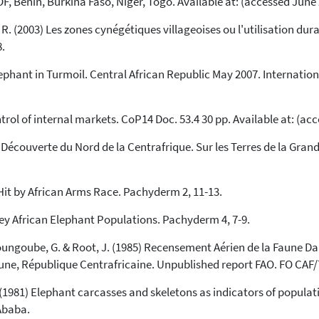
Benin, Burkina Faso, Niger, Togo. Available at: (accessed June 
See how this article has been
R. (2003) Les zones cynégétiques villageoises ou l'utilisation dur
cited at
scite.ai
.
Scite shows how a scientific paper
lephant in Turmoil. Central African Republic May 2007. Internatio
has been cited by providing the
context of the citation, a
classification describing whether
ntrol of internal markets. CoP14 Doc. 53.4 30 pp. Available at: (
it supports, mentions, or contrasts
the cited claim, and a label
04) Découverte du Nord de la Centrafrique. Sur les Terres de la 
indicating in which section the
citation was made.
Hit by African Arms Race. Pachyderm 2, 11-13.
Key African Elephant Populations. Pachyderm 4, 7-9.
oungoube, G. & Root, J. (1985) Recensement Aérien de la Faune D
ne, République Centrafricaine. Unpublished report FAO. FO CAF/
(1981) Elephant carcasses and skeletons as indicators of populati
Ababa.