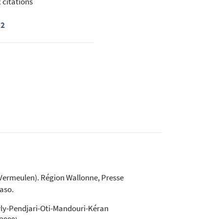
 citations
52
. Vermeulen). Région Wallonne, Presse
aso.
Arly-Pendjari-Oti-Mandouri-Kéran