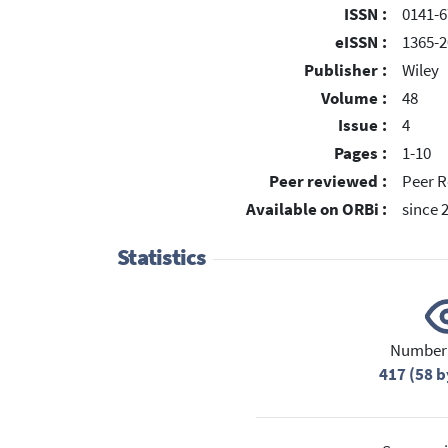
ISSN :
0141-6
eISSN :
1365-2
Publisher :
Wiley
Volume :
48
Issue :
4
Pages :
1-10
Peer reviewed :
Peer R
Available on ORBi :
since 
Statistics
Number 
417 (58 b