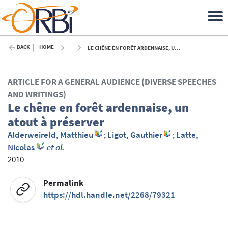
BACK
HOME
LE CHÊNE EN FORÊT ARDENNAISE, UN ATOUT À PRÉSERVER - 2010
ARTICLE FOR A GENERAL AUDIENCE (DIVERSE SPEECHES
AND WRITINGS)
Le chêne en forêt ardennaise, un
atout à préserver
Alderweireld, Matthieu
;
Ligot, Gauthier
;
Latte,
Nicolas
et al.
2010
Permalink
https://hdl.handle.net/2268/79321