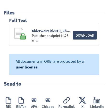
Files
Full Text
Alderweireld2010_Chene_Ardenne_fw109_10-27.pdf
DOWNLOAD
Publisher postprint (1.26
MB)
All documents in ORBi are protected by a
user license
.
Send to
RIS
BibTex
APA
Chicago
Permalink
X
Linkedin