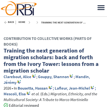
BACK
HOME
TRAINING THE NEXT GENERATION OF MIGRATION SCHOLARS: BACK AND FORTH FROM THE IVORY TOWER: LESSONS FROM A MIGRATION SCHOLAR - 2026
CONTRIBUTION TO COLLECTIVE WORKS (PARTS OF
BOOKS)
Training the next generation of
migration scholars: back and forth
from the Ivory Tower: lessons from a
migration scholar
Clarebout, Alice
;
Gouppy, Shannon
;
Mandin,
Jérémy
2026
•
In
Bousetta, Hassan
; Lafleur, Jean-Michel
;
Mescoli, Elsa
et al.
(Eds.)
Migration, Ethnicity, and the
Multicultural Society: A Tribute to Marco Martiniello
Editorial reviewed