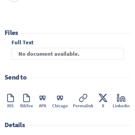
Files
Full Text
No document available.
Send to
RIS
BibTex
APA
Chicago
Permalink
X
Linkedin
Details