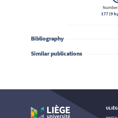
Number 
177 (9 b
Bibliography
Similar publications
ULIÈG
WHAT'S 