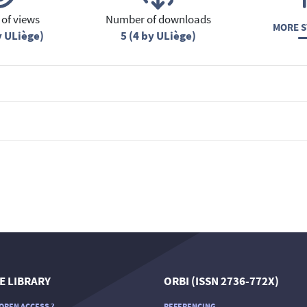
of views
Number of downloads
MORE S
y ULiège)
5 (4 by ULiège)
E LIBRARY
ORBI (ISSN 2736-772X)
OPEN ACCESS ?
REFERENCING