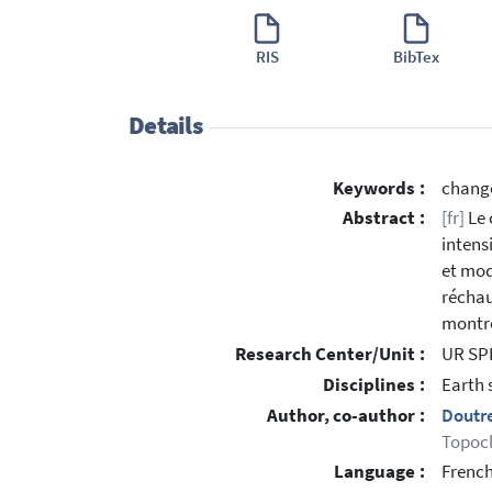
RIS
BibTex
Details
Keywords :
change
Abstract :
[fr]
Le 
intens
et mod
réchau
montre
Research Center/Unit :
UR SP
Disciplines :
Earth 
Author, co-author :
Doutr
Topoc
Language :
Frenc