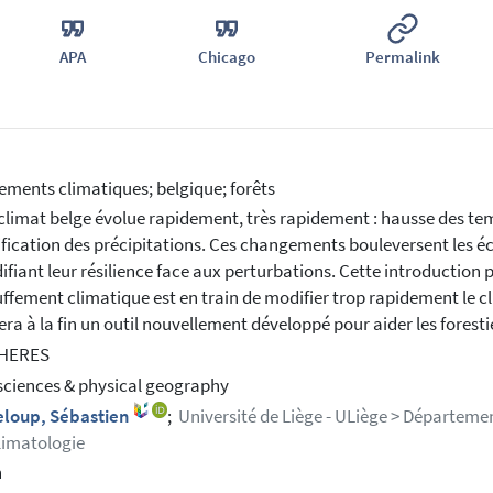
APA
Chicago
Permalink
ments climatiques; belgique; forêts
climat belge évolue rapidement, très rapidement : hausse des te
ification des précipitations. Ces changements bouleversent les éco
ifiant leur résilience face aux perturbations. Cette introductio
ffement climatique est en train de modifier trop rapidement le c
ra à la fin un outil nouvellement développé pour aider les forestie
HERES
sciences & physical geography
eloup, Sébastien
;
Université de Liège - ULiège > Départeme
limatologie
h