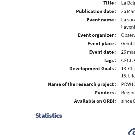
Title :
La Bel
Publication date :
26 Mar
Event name :
La sur
l'aveni
Event organizer :
Observ
Event place :
Gembl
Event date :
26 mar
Tags :
CÉCI :
Development Goals :
13. Cl
15. Lif
Name of the research project :
PRW108
Funders :
Régio
Available on ORBi :
since 
Statistics