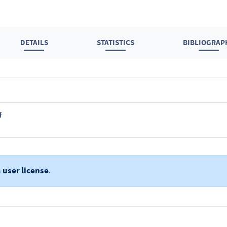
DETAILS
STATISTICS
BIBLIOGRAP
f
a
user license
.