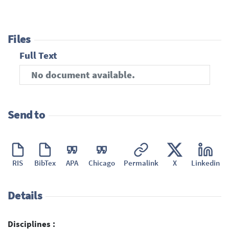
Files
Full Text
No document available.
Send to
RIS
BibTex
APA
Chicago
Permalink
X
Linkedin
Details
Disciplines :