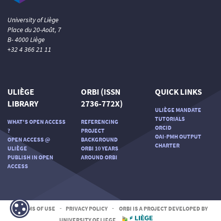
University of Liège
Place du 20-Août, 7
B- 4000 Liège
+32 4 366 21 11
ULIÈGE
ORBI (ISSN
QUICK LINKS
LIBRARY
2736-772X)
ULIÈGE MANDATE
TUTORIALS
WHAT'S OPEN ACCESS
REFERENCING
ORCID
?
PROJECT
OAI-PMH OUTPUT
OPEN ACCESS @
BACKGROUND
CHARTER
ULIÈGE
ORBI 10 YEARS
PUBLISH IN OPEN
AROUND ORBI
ACCESS
TERMS OF USE
-
PRIVACY POLICY
-
ORBI IS A PROJECT DEVELOPED BY
UNIVERSITY OF LIEGE