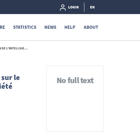
LOGIN
EN
RE
STATISTICS
NEWS
HELP
ABOUT
INTELLECTUELLE - 2019
 sur le
No full text
été