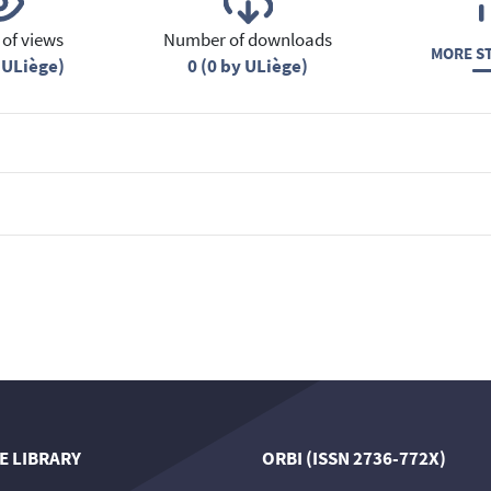
of views
Number of downloads
MORE ST
 ULiège)
0 (0 by ULiège)
E LIBRARY
ORBI (ISSN 2736-772X)