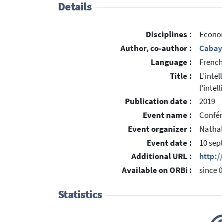
Details
Disciplines :
Econo
Author, co-author :
Cabay
Language :
Frenc
Title :
L’intel
l’intel
Publication date :
2019
Event name :
Confér
Event organizer :
Nathal
Event date :
10 sep
Additional URL :
http:
Available on ORBi :
since 
Statistics