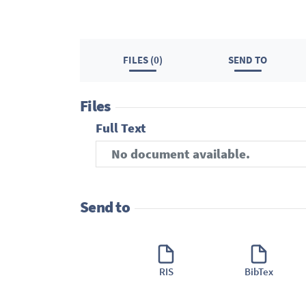
FILES (0)
SEND TO
Files
Full Text
No document available.
Send to
RIS
BibTex