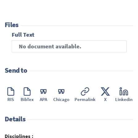
Files
Full Text
No document available.
Send to
RIS
BibTex
APA
Chicago
Permalink
X
Linkedin
Details
Disciplines :