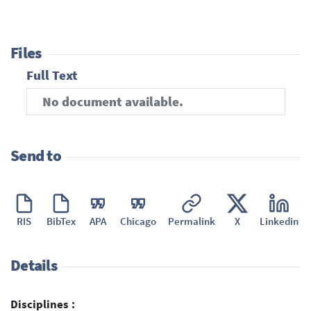
Files
Full Text
No document available.
Send to
RIS
BibTex
APA
Chicago
Permalink
X
Linkedin
Details
Disciplines :