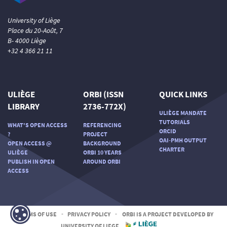
University of Liège
Place du 20-Août, 7
B- 4000 Liège
+32 4 366 21 11
ULIÈGE
ORBI (ISSN
QUICK LINKS
LIBRARY
2736-772X)
ULIÈGE MANDATE
TUTORIALS
WHAT'S OPEN ACCESS
REFERENCING
ORCID
?
PROJECT
OAI-PMH OUTPUT
OPEN ACCESS @
BACKGROUND
CHARTER
ULIÈGE
ORBI 10 YEARS
PUBLISH IN OPEN
AROUND ORBI
ACCESS
TERMS OF USE
-
PRIVACY POLICY
-
ORBI IS A PROJECT DEVELOPED BY
UNIVERSITY OF LIEGE