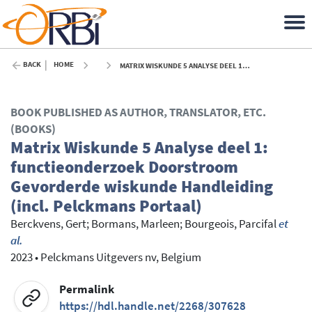
BACK
HOME
MATRIX WISKUNDE 5 ANALYSE DEEL 1: FUNCTIEONDERZOEK DOORSTROOM GEVORDERDE WISKUNDE HANDLEIDING (INCL. PELCKMANS PORTAAL) - 2023
BOOK PUBLISHED AS AUTHOR, TRANSLATOR, ETC.
(BOOKS)
Matrix Wiskunde 5 Analyse deel 1:
functieonderzoek Doorstroom
Gevorderde wiskunde Handleiding
(incl. Pelckmans Portaal)
Berckvens, Gert
;
Bormans, Marleen
;
Bourgeois, Parcifal
et
al.
2023
•
Pelckmans Uitgevers nv, Belgium
Permalink
https://hdl.handle.net/2268/307628