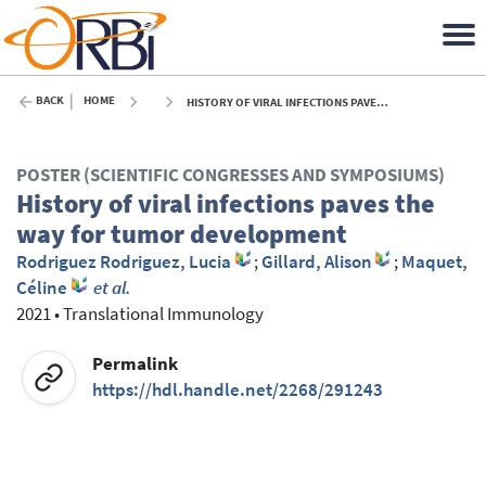
BACK
HOME
HISTORY OF VIRAL INFECTIONS PAVES THE WAY FOR TUMOR DEVELOPMENT - 2021
POSTER (SCIENTIFIC CONGRESSES AND SYMPOSIUMS)
History of viral infections paves the
way for tumor development
Rodriguez Rodriguez, Lucia
;
Gillard, Alison
;
Maquet,
Céline
et al.
2021
•
Translational Immunology
Permalink
https://hdl.handle.net/2268/291243