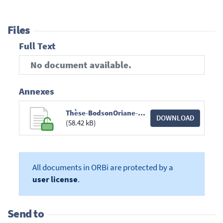
Files
Full Text
No document available.
Annexes
Thèse-BodsonOriane-Document de présentation.pdf
DOWNLOAD
(58.42 kB)
All documents in ORBi are protected by a
user license
.
Send to