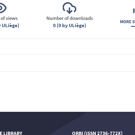
of views
Number of downloads
MORE S
y ULiège)
0 (0 by ULiège)
E LIBRARY
ORBI (ISSN 2736-772X)