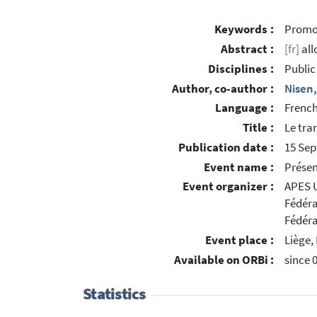
Keywords :
Promot
Abstract :
[fr]
all
Disciplines :
Public
Author, co-author :
Nisen
Language :
Frenc
Title :
Le tra
Publication date :
15 Se
Event name :
Présen
Event organizer :
APES 
Fédéra
Fédéra
Event place :
Liège,
Available on ORBi :
since 
Statistics