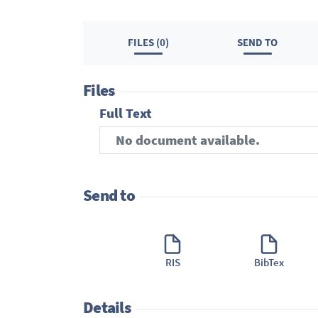
FILES (0)
SEND TO
Files
Full Text
No document available.
Send to
RIS
BibTex
Details