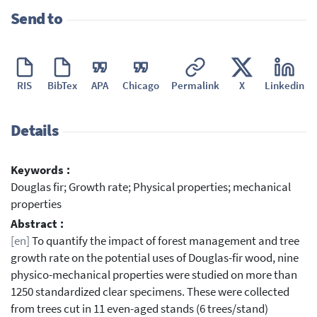
Send to
RIS
BibTex
APA
Chicago
Permalink
X
Linkedin
Details
Keywords :
Douglas fir; Growth rate; Physical properties; mechanical
properties
Abstract :
[en]
To quantify the impact of forest management and tree
growth rate on the potential uses of Douglas-fir wood, nine
physico-mechanical properties were studied on more than
1250 standardized clear specimens. These were collected
from trees cut in 11 even-aged stands (6 trees/stand)