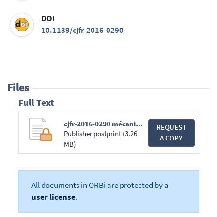
DOI
10.1139/cjfr-2016-0290
Files
Full Text
cjfr-2016-0290 mécanique douglas.pdf
REQUEST
Publisher postprint (3.26
A COPY
MB)
All documents in ORBi are protected by a
user license
.