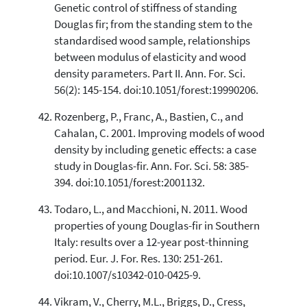
Genetic control of stiffness of standing
Douglas fir; from the standing stem to the
standardised wood sample, relationships
between modulus of elasticity and wood
density parameters. Part II. Ann. For. Sci.
56(2): 145-154. doi:10.1051/forest:19990206.
Rozenberg, P., Franc, A., Bastien, C., and
Cahalan, C. 2001. Improving models of wood
density by including genetic effects: a case
study in Douglas-fir. Ann. For. Sci. 58: 385-
394. doi:10.1051/forest:2001132.
Todaro, L., and Macchioni, N. 2011. Wood
properties of young Douglas-fir in Southern
Italy: results over a 12-year post-thinning
period. Eur. J. For. Res. 130: 251-261.
doi:10.1007/s10342-010-0425-9.
Vikram, V., Cherry, M.L., Briggs, D., Cress,