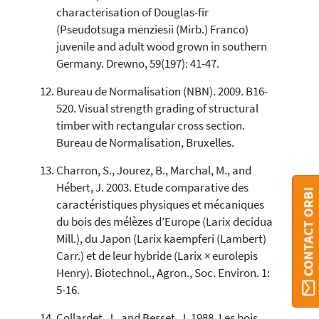
characterisation of Douglas-fir
(Pseudotsuga menziesii (Mirb.) Franco)
juvenile and adult wood grown in southern
Germany. Drewno, 59(197): 41-47.
Bureau de Normalisation (NBN). 2009. B16-
520. Visual strength grading of structural
timber with rectangular cross section.
Bureau de Normalisation, Bruxelles.
Charron, S., Jourez, B., Marchal, M., and
Hébert, J. 2003. Etude comparative des
CONTACT ORBI
caractéristiques physiques et mécaniques
du bois des mélèzes d’Europe (Larix decidua
Mill.), du Japon (Larix kaempferi (Lambert)
Carr.) et de leur hybride (Larix × eurolepis
Henry). Biotechnol., Agron., Soc. Environ. 1:
5-16.
Collardet, J., and Besset, J. 1988. Les bois