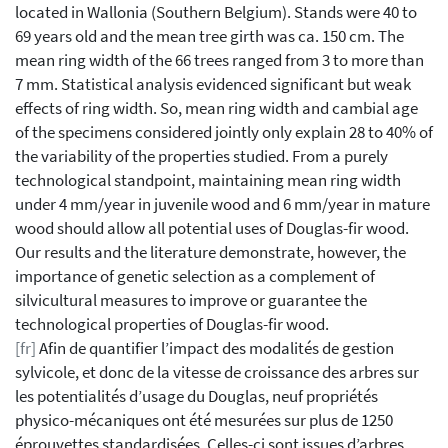
located in Wallonia (Southern Belgium). Stands were 40 to
69 years old and the mean tree girth was ca. 150 cm. The
mean ring width of the 66 trees ranged from 3 to more than
7 mm. Statistical analysis evidenced significant but weak
effects of ring width. So, mean ring width and cambial age
of the specimens considered jointly only explain 28 to 40% of
the variability of the properties studied. From a purely
technological standpoint, maintaining mean ring width
under 4 mm/year in juvenile wood and 6 mm/year in mature
wood should allow all potential uses of Douglas-fir wood.
Our results and the literature demonstrate, however, the
importance of genetic selection as a complement of
silvicultural measures to improve or guarantee the
technological properties of Douglas-fir wood.
[fr]
Afin de quantifier l’impact des modalités de gestion
sylvicole, et donc de la vitesse de croissance des arbres sur
les potentialités d’usage du Douglas, neuf propriétés
physico-mécaniques ont été mesurées sur plus de 1250
éprouvettes standardisées. Celles-ci sont issues d’arbres