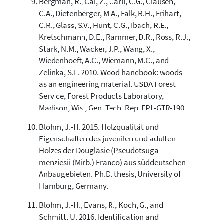
Bergman, R., Cai, Z., Carll, C.G., Clausen,
C.A., Dietenberger, M.A., Falk, R.H., Frihart,
C.R., Glass, S.V., Hunt, C.G., Ibach, R.E.,
Kretschmann, D.E., Rammer, D.R., Ross, R.J.,
Stark, N.M., Wacker, J.P., Wang, X.,
Wiedenhoeft, A.C., Wiemann, M.C., and
Zelinka, S.L. 2010. Wood handbook: woods
as an engineering material. USDA Forest
Service, Forest Products Laboratory,
Madison, Wis., Gen. Tech. Rep. FPL-GTR-190.
Blohm, J.-H. 2015. Holzqualität und
Eigenschaften des juvenilen und adulten
Holzes der Douglasie (Pseudotsuga
menziesii (Mirb.) Franco) aus süddeutschen
Anbaugebieten. Ph.D. thesis, University of
Hamburg, Germany.
Blohm, J.-H., Evans, R., Koch, G., and
Schmitt, U. 2016. Identification and