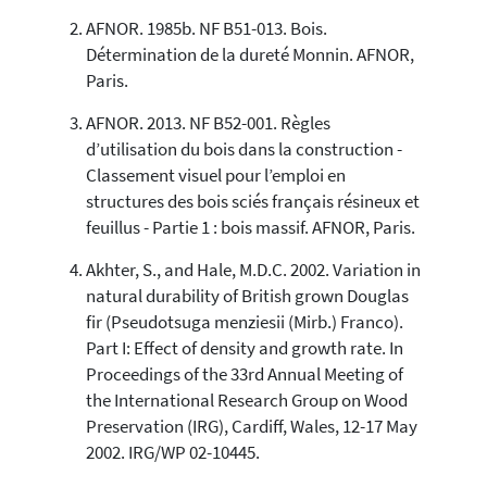
AFNOR. 1985b. NF B51-013. Bois.
24
Mentioning
Détermination de la dureté Monnin. AFNOR,
0
Contrasting
Paris.
AFNOR. 2013. NF B52-001. Règles
See how this article has been
d’utilisation du bois dans la construction -
cited at
scite.ai
Classement visuel pour l’emploi en
structures des bois sciés français résineux et
Scite shows how a scientific paper
has been cited by providing the
feuillus - Partie 1 : bois massif. AFNOR, Paris.
context of the citation, a
Akhter, S., and Hale, M.D.C. 2002. Variation in
classification describing whether
it supports, mentions, or contrasts
natural durability of British grown Douglas
the cited claim, and a label
fir (Pseudotsuga menziesii (Mirb.) Franco).
indicating in which section the
Part I: Effect of density and growth rate. In
citation was made.
Proceedings of the 33rd Annual Meeting of
the International Research Group on Wood
Preservation (IRG), Cardiff, Wales, 12-17 May
2002. IRG/WP 02-10445.