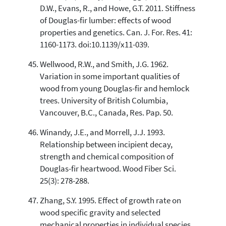
D.W., Evans, R., and Howe, G.T. 2011. Stiffness
of Douglas-fir lumber: effects of wood
properties and genetics. Can. J. For. Res. 41:
1160-1173. doi:10.1139/x11-039.
Wellwood, R.W., and Smith, J.G. 1962.
Variation in some important qualities of
wood from young Douglas-fir and hemlock
trees. University of British Columbia,
Vancouver, B.C., Canada, Res. Pap. 50.
Winandy, J.E., and Morrell, J.J. 1993.
Relationship between incipient decay,
strength and chemical composition of
Douglas-fir heartwood. Wood Fiber Sci.
25(3): 278-288.
Zhang, S.Y. 1995. Effect of growth rate on
wood specific gravity and selected
mechanical properties in individual species