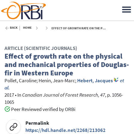
BACK
HOME
EFFECT OF GROWTH RATE ON THE PHYSICAL AND MECHANICAL PROPERTIES OF DOUGLAS-FIR IN WESTERN EUROPE - 2017
ARTICLE (SCIENTIFIC JOURNALS)
Effect of growth rate on the physical
and mechanical properties of Douglas-
fir in Western Europe
Pollet, Caroline
;
Henin, Jean-Marc
;
Hebert, Jacques
et
al.
2017
•
In
Canadian Journal of Forest Research, 47
, p. 1056-
1065
Peer Reviewed verified by ORBi
Permalink
https://hdl.handle.net/2268/213062