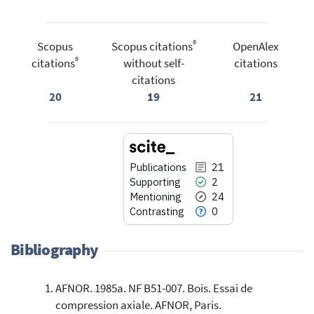
®
Scopus
Scopus citations
OpenAlex
®
citations
without self-
citations
citations
20
19
21
Publications
21
Supporting
2
Mentioning
24
Contrasting
0
Bibliography
AFNOR. 1985a. NF B51-007. Bois. Essai de
21
Citing Publications
compression axiale. AFNOR, Paris.
2
Supporting