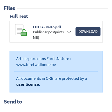
Files
Full Text
FO137-38-47.pdf
DOWNLOAD
Publisher postprint (5.52
MB)
Article paru dans Forêt.Nature :
www.foretwallonne.be
All documents in ORBi are protected by a
user license
.
Send to