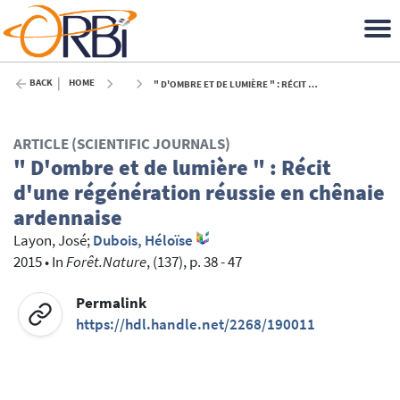
BACK
HOME
" D'OMBRE ET DE LUMIÈRE " : RÉCIT D'UNE RÉGÉNÉRATION RÉUSSIE EN CHÊNAIE ARDENNAISE - 2015
ARTICLE (SCIENTIFIC JOURNALS)
" D'ombre et de lumière " : Récit
d'une régénération réussie en chênaie
ardennaise
Layon, José
;
Dubois, Héloïse
2015
•
In
Forêt.Nature
, (137), p. 38 - 47
Permalink
https://hdl.handle.net/2268/190011