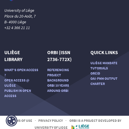
University of Liège
Place du 20-Août, 7
B- 4000 Liège
+32 4 366 21 11
ULIÈGE
ORBI (ISSN
QUICK LINKS
LIBRARY
2736-772X)
ULIÈGE MANDATE
TUTORIALS
WHAT'S OPEN ACCESS
REFERENCING
ORCID
?
PROJECT
OAI-PMH OUTPUT
OPEN ACCESS @
BACKGROUND
CHARTER
ULIÈGE
ORBI 10 YEARS
PUBLISH IN OPEN
AROUND ORBI
ACCESS
TERMS OF USE
-
PRIVACY POLICY
-
ORBI IS A PROJECT DEVELOPED BY
UNIVERSITY OF LIEGE