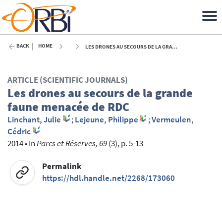
BACK
HOME
LES DRONES AU SECOURS DE LA GRANDE FAUNE MENACÉE DE RDC - 2014
ARTICLE (SCIENTIFIC JOURNALS)
Les drones au secours de la grande
faune menacée de RDC
Linchant, Julie
;
Lejeune, Philippe
;
Vermeulen,
Cédric
2014
•
In
Parcs et Réserves, 69
(3), p. 5-13
Permalink
https://hdl.handle.net/2268/173060