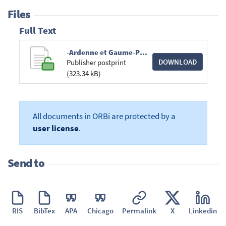
Files
Full Text
-Ardenne et Gaume-Parcs et Réserves 69_3_Vermeulen.pdf
DOWNLOAD
Publisher postprint
(323.34 kB)
All documents in ORBi are protected by a
user license
.
Send to
RIS
BibTex
APA
Chicago
Permalink
X
Linkedin