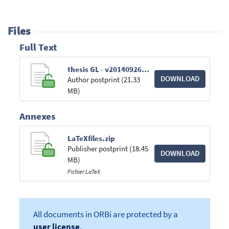
Files
Full Text
thesis GL - v201409261429.pdf
DOWNLOAD
Author postprint (21.33
MB)
Annexes
LaTeXfiles.zip
Publisher postprint (18.45
DOWNLOAD
MB)
Fichier LaTeX
All documents in ORBi are protected by a
user license
.