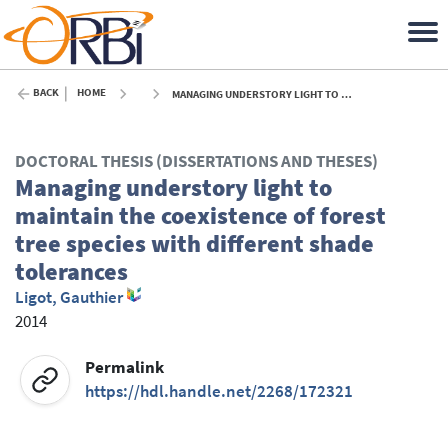
BACK
HOME
MANAGING UNDERSTORY LIGHT TO MAINTAIN THE COEXISTENCE OF FOREST TREE SPECIES WITH DIFFERENT SHADE TOLERANCES - 2014
DOCTORAL THESIS (DISSERTATIONS AND THESES)
Managing understory light to
maintain the coexistence of forest
tree species with different shade
tolerances
Ligot, Gauthier
2014
Permalink
https://hdl.handle.net/2268/172321