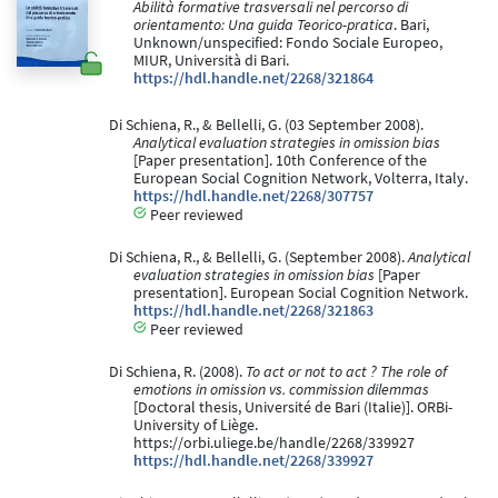
Abilità formative trasversali nel percorso di
orientamento: Una guida Teorico-pratica
. Bari,
Unknown/unspecified: Fondo Sociale Europeo,
MIUR, Università di Bari.
https://hdl.handle.net/2268/321864
Di Schiena, R., & Bellelli, G. (03 September 2008).
Analytical evaluation strategies in omission bias
[Paper presentation]. 10th Conference of the
European Social Cognition Network, Volterra, Italy.
https://hdl.handle.net/2268/307757
Peer reviewed
Di Schiena, R., & Bellelli, G. (September 2008).
Analytical
evaluation strategies in omission bias
[Paper
presentation]. European Social Cognition Network.
https://hdl.handle.net/2268/321863
Peer reviewed
Di Schiena, R. (2008).
To act or not to act ? The role of
emotions in omission vs. commission dilemmas
[Doctoral thesis, Université de Bari (Italie)]. ORBi-
University of Liège.
https://orbi.uliege.be/handle/2268/339927
https://hdl.handle.net/2268/339927