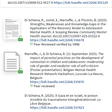
doi:10.1007/s10608-012-9517-9
https://hdl.handle.net/2268/301129
Di Schiena, R., Joiret, E., Marneffe, J., & Piccinin, B. (2025).
Strengths, Weaknesses and Knowledge-Gaps in the
Application of the Recovery Model to Adolescent
Mental Health: A Scoping Review.
Community Mental
Health Journal
. doi:10.1007/s10597-025-01522-4
https://hdl.handle.net/2268/336678
Peer Reviewed verified by ORBi
Marneffe, J., & Di Schiena, R. (11 September 2025).
The
impact of parental practices on the development of
rumination in children and adolescents: moderating
role of gender and mediator role of self-criticism
[Poster presentation]. Belgian Mental Health
Research Network Hackathon, Louvain-La-Neuve,
Belgium.
https://hdl.handle.net/2268/335876
Peer reviewed
Di Schiena, R. (2025). À Gaza et en Israël, le poison
invisible du traumatisme intergénérationnel.
La
Libre Belgique
.
https://hdl.handle.net/2268/337423