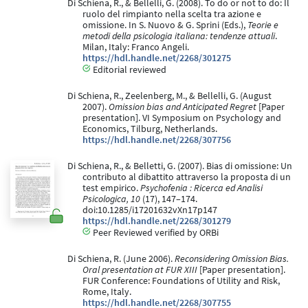
Di Schiena, R., & Bellelli, G. (2008). To do or not to do: Il
ruolo del rimpianto nella scelta tra azione e
omissione. In S. Nuovo & G. Sprini (Eds.),
Teorie e
metodi della psicologia italiana: tendenze attuali
.
Milan, Italy: Franco Angeli.
https://hdl.handle.net/2268/301275
Editorial reviewed
Di Schiena, R., Zeelenberg, M., & Bellelli, G. (August
2007).
Omission bias and Anticipated Regret
[Paper
presentation]. VI Symposium on Psychology and
Economics, Tilburg, Netherlands.
https://hdl.handle.net/2268/307756
Di Schiena, R., & Belletti, G. (2007). Bias di omissione: Un
contributo al dibattito attraverso la proposta di un
test empirico.
Psychofenia : Ricerca ed Analisi
Psicologica, 10
(17), 147–174.
doi:10.1285/i17201632vXn17p147
https://hdl.handle.net/2268/301279
Peer Reviewed verified by ORBi
Di Schiena, R. (June 2006).
Reconsidering Omission Bias.
Oral presentation at FUR XIII
[Paper presentation].
FUR Conference: Foundations of Utility and Risk,
Rome, Italy.
https://hdl.handle.net/2268/307755