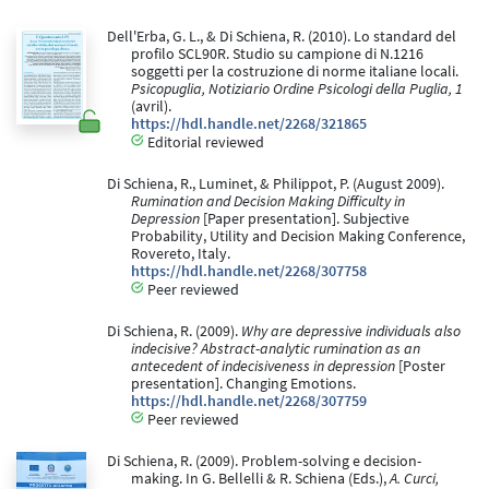
Dell'Erba, G. L., & Di Schiena, R. (2010). Lo standard del
profilo SCL90R. Studio su campione di N.1216
soggetti per la costruzione di norme italiane locali.
Psicopuglia, Notiziario Ordine Psicologi della Puglia, 1
(avril).
https://hdl.handle.net/2268/321865
Editorial reviewed
Di Schiena, R., Luminet, & Philippot, P. (August 2009).
Rumination and Decision Making Difficulty in
Depression
[Paper presentation]. Subjective
Probability, Utility and Decision Making Conference,
Rovereto, Italy.
https://hdl.handle.net/2268/307758
Peer reviewed
Di Schiena, R. (2009).
Why are depressive individuals also
indecisive? Abstract-analytic rumination as an
antecedent of indecisiveness in depression
[Poster
presentation]. Changing Emotions.
https://hdl.handle.net/2268/307759
Peer reviewed
Di Schiena, R. (2009). Problem-solving e decision-
making. In G. Bellelli & R. Schiena (Eds.),
A. Curci,