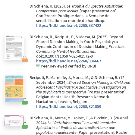
Di Schiena, R. (2025).
Le Trouble du Spectre Autistique:
Comprendre pour inclure
[Paper presentation].
Conférence Publique dans la Semaine de
sensibilisation au monde du handicap.
https://hdl.handle.net/2268/337422
Di Schiena, R., Reciputi, P., & Morsa, M. (2025). Beyond
Shared Decision-Making in Youth Psychiatry: a
Dynamic Continuum of Decision-Making Practices.
Community Mental Health Journal
.
doi:10.1007/s10597-025-01572-8
https://hdl.handle.net/2268/336667
Peer Reviewed verified by ORBi
Reciputi, P., Marneffe, J., Morsa, M., & Di Schiena, R. (12
September 2024).
Shared Decision Making in Child and
Adolescent Psychiatry: A qualitative investigation on
the psychiatrists ‘perspective
[Poster presentation].
Belgian Mental Health Research Network
Hackathon, Leuven, Belgium.
https://hdl.handle.net/2268/321859
Di Schiena, R., Morsa, M., Joiret, E., & Piccinin, B. (26 April
2024).
Le “Rétablissement” en santé mentale:
Spécificités et limites de son application à une
population adoléscente
[Paper presentation]. Ruche