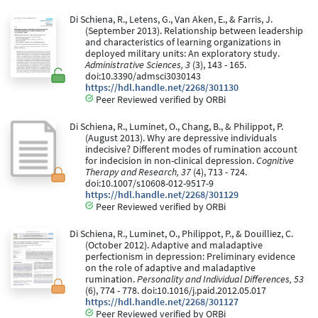
Di Schiena, R., Letens, G., Van Aken, E., & Farris, J.
(September 2013). Relationship between leadership
and characteristics of learning organizations in
deployed military units: An exploratory study.
Administrative Sciences, 3
(3), 143 - 165.
doi:10.3390/admsci3030143
https://hdl.handle.net/2268/301130
Peer Reviewed verified by ORBi
Di Schiena, R., Luminet, O., Chang, B., & Philippot, P.
(August 2013). Why are depressive individuals
indecisive? Different modes of rumination account
for indecision in non-clinical depression.
Cognitive
Therapy and Research, 37
(4), 713 - 724.
doi:10.1007/s10608-012-9517-9
https://hdl.handle.net/2268/301129
Peer Reviewed verified by ORBi
Di Schiena, R., Luminet, O., Philippot, P., & Douilliez, C.
(October 2012). Adaptive and maladaptive
perfectionism in depression: Preliminary evidence
on the role of adaptive and maladaptive
rumination.
Personality and Individual Differences, 53
(6), 774 - 778. doi:10.1016/j.paid.2012.05.017
https://hdl.handle.net/2268/301127
Peer Reviewed verified by ORBi