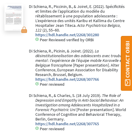
Di Schiena, R., Piccinin, B., & Joiret, E. (2022). Spécificités
et limites de l’application du modèle du
rétablissement à une population adolescente :
L’expérience des unités Karibu et Kallima du Centre
Hospitalier Jean Titeca.
Acta Psychiatrica Belgica,
122
(2), 55–60.
https://hdl.handle.net/2268/301280
Peer Reviewed verified by ORBi
CONTACT ORBI
Di Schiena, R., Picinin, & Joiret. (2022).
La
désinstitutionalisation des adolescents avec trouble
mental : l’expérience de l’équipe mobile Karavelle en
Belgique francophone
[Paper presentation]. Alter
Conference, European Association for Disability
Research, Brussel, Belgium.
https://hdl.handle.net/2268/307766
Peer reviewed
Di Schiena, R., & Charles, S. (18 July 2019).
The Role of
Depression and Empathy in Anti-Social Behaviour: An
Investigation among Adolescents Hospitalized in a
Forensic Psychiatric Uni
[Poster presentation]. World
Conference of Cognitive and Behavioral Therapy,
Berlin, Germany.
https://hdl.handle.net/2268/307765
Peer reviewed