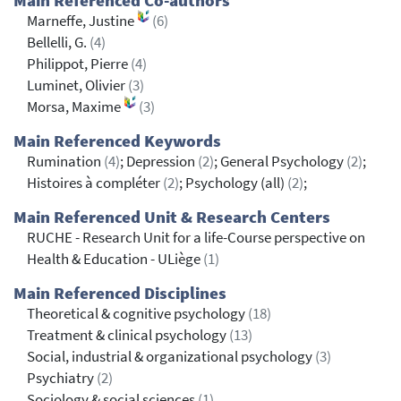
Main Referenced Co-authors
Marneffe, Justine
(6)
Bellelli, G.
(4)
Philippot, Pierre
(4)
Luminet, Olivier
(3)
Morsa, Maxime
(3)
Main Referenced Keywords
Rumination
(4)
; Depression
(2)
; General Psychology
(2)
;
Histoires à compléter
(2)
; Psychology (all)
(2)
;
Main Referenced Unit & Research Centers
RUCHE - Research Unit for a life-Course perspective on
Health & Education - ULiège
(1)
Main Referenced Disciplines
Theoretical & cognitive psychology
(18)
Treatment & clinical psychology
(13)
Social, industrial & organizational psychology
(3)
Psychiatry
(2)
Sociology & social sciences
(1)