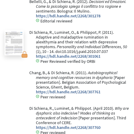
Bellelli, G., & Di Schiena, R. (2012).
Decisioni ed Emozioni.
Come la psicologia spiega il conflitto tra ragione e
sentimento
. Bologna: Il Mulino.
https://hdl.handle.net/2268/301278
Editorial reviewed
Di Schiena, R., Luminet, O., & Philippot, P. (2011).
Adaptive and maladaptive rumination in
alexithymia and their relation with depressive
symptoms.
Personality and Individual Differences, 50
(1), 10 - 14. doi:10.1016/j.paid.2010.07.037
https://hdl.handle.net/2268/301061
Peer Reviewed verified by ORBi
Chang, B., & Di Schiena, R. (2011).
Autobiographical
memory and cognitive resources in dysphoria
[Paper
presentation]. Belgian Association of Psychological
Science, Ghent, Belgium.
https://hdl.handle.net/2268/307761
Peer reviewed
Di Schiena, R., Luminet, & Philippot. (April 2010).
Why are
dysphoric also indecisive? Modes of thinking as
antecedent of indecision
[Paper presentation]. Third
Conference of CERE.
https://hdl.handle.net/2268/307760
Peer reviewed