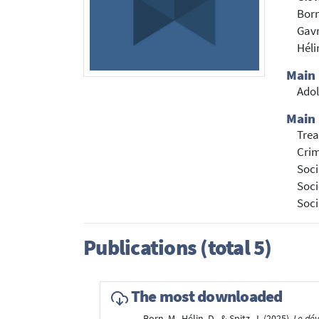
Born
Gavr
Héli
Main
Adol
Main 
Trea
Cri
Soci
Soci
Soci
Publications (total 5)
The most downloaded
Born, M., Hélin, D., & Spitz, J. (2025).
Le dév