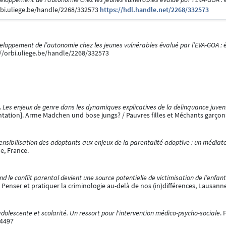
rbi.uliege.be/handle/2268/332573
https://hdl.handle.net/2268/332573
eloppement de l’autonomie chez les jeunes vulnérables évalué par l’EVA-GOA : ét
://orbi.uliege.be/handle/2268/332573
.
Les enjeux de genre dans les dynamiques explicatives de la delinquance juvenil
tation]. Arme Madchen und bose jungs? / Pauvres filles et Méchants garçons
ensibilisation des adoptants aux enjeux de la parentalité adoptive : un médiateu
e, France.
d le conflit parental devient une source potentielle de victimisation de l’enfant 
- Penser et pratiquer la criminologie au-delà de nos (in)différences, Lausann
dolescente et scolarité. Un ressort pour l'intervention médico-psycho-sociale
.
24497