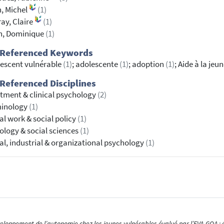
, Michel
(1)
ay, Claire
(1)
n, Dominique
(1)
 Referenced Keywords
escent vulnérable
(1)
; adolescente
(1)
; adoption
(1)
; Aide à la jeu
Referenced Disciplines
tment & clinical psychology
(2)
minology
(1)
al work & social policy
(1)
ology & social sciences
(1)
al, industrial & organizational psychology
(1)
eloppement de l’autonomie chez les jeunes vulnérables évalué par l’EVA-GOA : é