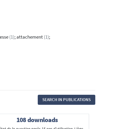
nesse
(1)
; attachement
(1)
;
SEARCH IN PUBLICATIONS
108 downloads
tat de la question après 15 ans d’utilisation
. Liège,