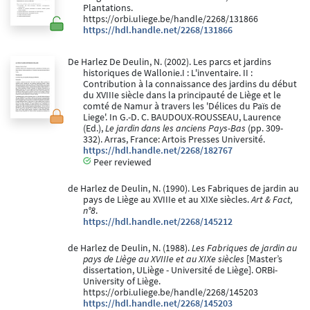
Plantations.
https://orbi.uliege.be/handle/2268/131866
https://hdl.handle.net/2268/131866
De Harlez De Deulin, N. (2002). Les parcs et jardins
historiques de Wallonie.I : L'inventaire. II :
Contribution à la connaissance des jardins du début
du XVIIIe siècle dans la principauté de Liège et le
comté de Namur à travers les 'Délices du Païs de
Liege'. In G.-D. C. BAUDOUX-ROUSSEAU, Laurence
(Ed.),
Le jardin dans les anciens Pays-Bas
(pp. 309-
332). Arras, France: Artois Presses Université.
https://hdl.handle.net/2268/182767
Peer reviewed
de Harlez de Deulin, N. (1990). Les Fabriques de jardin au
pays de Liège au XVIIIe et au XIXe siècles.
Art & Fact,
n°8
.
https://hdl.handle.net/2268/145212
de Harlez de Deulin, N. (1988).
Les Fabriques de jardin au
pays de Liège au XVIIIe et au XIXe siècles
[Master’s
dissertation, ULiège - Université de Liège]. ORBi-
University of Liège.
https://orbi.uliege.be/handle/2268/145203
https://hdl.handle.net/2268/145203