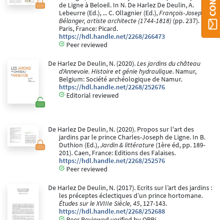
de Ligne à Beloeil. In N. De Harlez De Deulin, A.
Lebeurre (Ed.), ... C. Ollagnier (Ed.),
François-Joseph
Bélanger, artiste architecte (1744-1818)
(pp. 237).
Paris, France: Picard.
https://hdl.handle.net/2268/266473
Peer reviewed
De Harlez De Deulin, N. (2020).
Les jardins du château
d'Annevoie. Histoire et génie hydraulique
. Namur,
Belgium: Société archéologique de Namur.
https://hdl.handle.net/2268/252676
Editorial reviewed
De Harlez De Deulin, N. (2020). Propos sur l'art des
jardins par le prince Charles-Joseph de Ligne. In B.
Duthion (Ed.),
Jardin & littérature
(1ère éd, pp. 189-
201). Caen, France: Editions des Falaises.
https://hdl.handle.net/2268/252576
Peer reviewed
De Harlez De Deulin, N. (2017). Ecrits sur l’art des jardins :
les préceptes éclectiques d’un prince hortomane.
Études sur le XVIIIe Siècle, 45
, 127-143.
https://hdl.handle.net/2268/252688
Peer Reviewed verified by ORBi