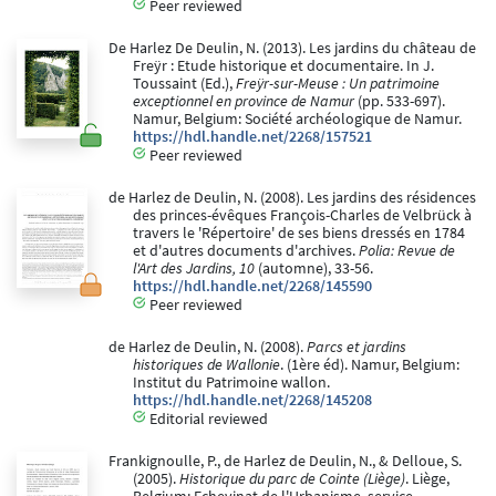
Peer reviewed
De Harlez De Deulin, N. (2013). Les jardins du château de
Freÿr : Etude historique et documentaire. In J.
Toussaint (Ed.),
Freÿr-sur-Meuse : Un patrimoine
exceptionnel en province de Namur
(pp. 533-697).
Namur, Belgium: Société archéologique de Namur.
https://hdl.handle.net/2268/157521
Peer reviewed
de Harlez de Deulin, N. (2008). Les jardins des résidences
des princes-évêques François-Charles de Velbrück à
travers le 'Répertoire' de ses biens dressés en 1784
et d'autres documents d'archives.
Polia: Revue de
l'Art des Jardins, 10
(automne), 33-56.
https://hdl.handle.net/2268/145590
Peer reviewed
de Harlez de Deulin, N. (2008).
Parcs et jardins
historiques de Wallonie
. (1ère éd). Namur, Belgium:
Institut du Patrimoine wallon.
https://hdl.handle.net/2268/145208
Editorial reviewed
Frankignoulle, P., de Harlez de Deulin, N., & Delloue, S.
(2005).
Historique du parc de Cointe (Liège)
. Liège,