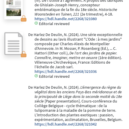
(IV). De l'utilité à l'agrément. A propos des fabriques
de Ghislain-Joseph Henry, concepteur
emblématique de la fin du 18e siècle.
Historische
Woonsteden en Tuinen, 221
(2e trimestre), 4-18.
https://hdl.handle.net/2268/321080
Editorial reviewed
De Harlez De Deulin, N. (2024). Une série exceptionnelle
de dessins au lavis illustrant "L'Ode : à mes jardins"
composée par Charles-Alexis de Montpellier
d'Annevoie. In M. Mosser, P. Rosenberg (Ed.), ... C.
Hattori (Other coll.),
De l'art des jardins de papier.
Connaître, imaginer, mettre en oeuvre
(1ère édition).
Villeneuve-L'Archevêque, France: Editions de
l'échelle de Jacob sarl.
https://hdl.handle.net/2268/321036
Editorial reviewed
De Harlez De Deulin, N. (2024).
L'émergence du règne du
végétal dans les anciens Pays-Bas méridionaux et de
la principauté de Liège dans la seconde moitié du 18e
siècle
[Paper presentation]. Cours-conférence du
Collège Belgique - cycle thématique : de la
tulipomanie à la maladie de la pomme de terre.
L'introduction des plantes exotiques : passion,
expérimentation, acclimatation, Bruxelles, Belgium.
https://hdl.handle.net/2268/321042