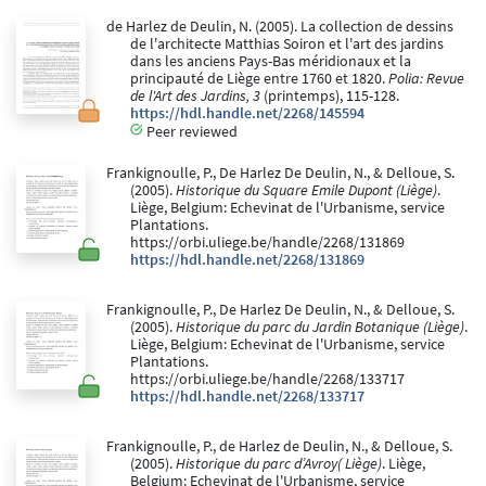
de Harlez de Deulin, N. (2005). La collection de dessins
de l'architecte Matthias Soiron et l'art des jardins
dans les anciens Pays-Bas méridionaux et la
principauté de Liège entre 1760 et 1820.
Polia: Revue
de l'Art des Jardins, 3
(printemps), 115-128.
https://hdl.handle.net/2268/145594
Peer reviewed
Frankignoulle, P., De Harlez De Deulin, N., & Delloue, S.
(2005).
Historique du Square Emile Dupont (Liège)
.
Liège, Belgium: Echevinat de l'Urbanisme, service
Plantations.
https://orbi.uliege.be/handle/2268/131869
https://hdl.handle.net/2268/131869
Frankignoulle, P., De Harlez De Deulin, N., & Delloue, S.
(2005).
Historique du parc du Jardin Botanique (Liège)
.
Liège, Belgium: Echevinat de l'Urbanisme, service
Plantations.
https://orbi.uliege.be/handle/2268/133717
https://hdl.handle.net/2268/133717
Frankignoulle, P., de Harlez de Deulin, N., & Delloue, S.
(2005).
Historique du parc d’Avroy( Liège)
. Liège,
Belgium: Echevinat de l'Urbanisme, service