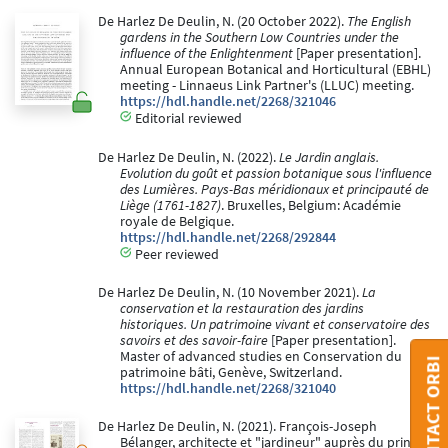
De Harlez De Deulin, N. (20 October 2022).
The English
gardens in the Southern Low Countries under the
influence of the Enlightenment
[Paper presentation].
Annual European Botanical and Horticultural (EBHL)
meeting - Linnaeus Link Partner's (LLUC) meeting.
https://hdl.handle.net/2268/321046
Editorial reviewed
De Harlez De Deulin, N. (2022).
Le Jardin anglais.
Evolution du goût et passion botanique sous l'influence
des Lumières. Pays-Bas méridionaux et principauté de
Liège (1761-1827)
. Bruxelles, Belgium: Académie
royale de Belgique.
https://hdl.handle.net/2268/292844
Peer reviewed
De Harlez De Deulin, N. (10 November 2021).
La
conservation et la restauration des jardins
historiques. Un patrimoine vivant et conservatoire des
savoirs et des savoir-faire
[Paper presentation].
Master of advanced studies en Conservation du
CONTACT ORBI
patrimoine bâti, Genève, Switzerland.
https://hdl.handle.net/2268/321040
De Harlez De Deulin, N. (2021). François-Joseph
Bélanger, architecte et "jardineur" auprès du prince