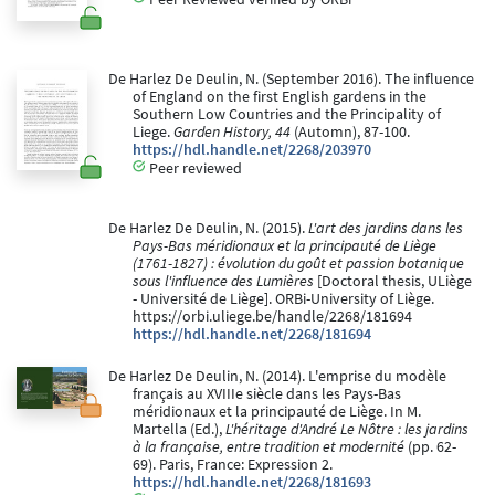
De Harlez De Deulin, N. (September 2016). The influence
of England on the first English gardens in the
Southern Low Countries and the Principality of
Liege.
Garden History, 44
(Automn), 87-100.
https://hdl.handle.net/2268/203970
Peer reviewed
De Harlez De Deulin, N. (2015).
L'art des jardins dans les
Pays-Bas méridionaux et la principauté de Liège
(1761-1827) : évolution du goût et passion botanique
sous l'influence des Lumières
[Doctoral thesis, ULiège
- Université de Liège]. ORBi-University of Liège.
https://orbi.uliege.be/handle/2268/181694
https://hdl.handle.net/2268/181694
De Harlez De Deulin, N. (2014). L'emprise du modèle
français au XVIIIe siècle dans les Pays-Bas
méridionaux et la principauté de Liège. In M.
Martella (Ed.),
L'héritage d'André Le Nôtre : les jardins
à la française, entre tradition et modernité
(pp. 62-
69). Paris, France: Expression 2.
https://hdl.handle.net/2268/181693