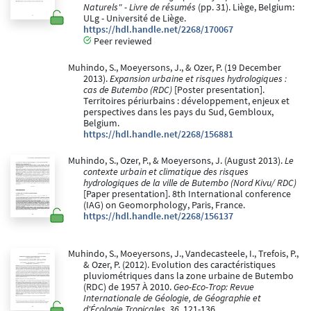
Naturels" - Livre de résumés
(pp. 31). Liège, Belgium:
ULg - Université de Liège.
https://hdl.handle.net/2268/170067
Peer reviewed
Muhindo, S., Moeyersons, J., & Ozer, P. (19 December
2013).
Expansion urbaine et risques hydrologiques :
cas de Butembo (RDC)
[Poster presentation].
Territoires périurbains : développement, enjeux et
perspectives dans les pays du Sud, Gembloux,
Belgium.
https://hdl.handle.net/2268/156881
Muhindo, S., Ozer, P., & Moeyersons, J. (August 2013).
Le
contexte urbain et climatique des risques
hydrologiques de la ville de Butembo (Nord Kivu/ RDC)
[Paper presentation]. 8th International conference
(IAG) on Geomorphology, Paris, France.
https://hdl.handle.net/2268/156137
Muhindo, S., Moeyersons, J., Vandecasteele, I., Trefois, P.,
& Ozer, P. (2012). Evolution des caractéristiques
pluviométriques dans la zone urbaine de Butembo
(RDC) de 1957 À 2010.
Geo-Eco-Trop: Revue
Internationale de Géologie, de Géographie et
d'Écologie Tropicales, 36
, 121-136.