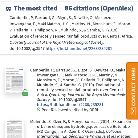
The most cited
86 citations (OpenAlex)
Camberlin, P., Barraud, G., Bigot, S., Dewitte, O., Makanzu
Imwangana, F., Maki Mateso, J.-C., Martiny, N., Monsieurs, E., Moron,
V., Pellarin, T., Philippon, N., Muhindo, S., & Samba, G. (2019).
Evaluation of remotely sensed rainfall products over Central Africa.
Quarterly Journal of the Royal Meteorological Society
.
doi:10.1002/qj.3547
https://hdl.handle.net/2268/235281
CONTACT ORBI
Camberlin, P., Barraud, G., Bigot, S., Dewitte, O., Makanzu
Imwangana, F., Maki Mateso, J.-C., Martiny, N.,
Monsieurs, E., Moron, V., Pellarin, T., Philippon, N.,
Muhindo, S., & Samba, G. (2019). Evaluation of
remotely sensed rainfall products over Central
Africa.
Quarterly Journal of the Royal Meteorological
Society
. doi:10.1002/qj.3547
https://hdl.handle.net/2268/235281
Peer Reviewed verified by ORBi
Muhindo, S., Ozer, P., & Moeyersons, J. (2014). Expansion
urbaine et risques hydrologiques : cas de Butembo
(RD Congo). In A. Ozer & P. Ozer (Eds.),
Colloque
International "La Géographie Physique et les Risques