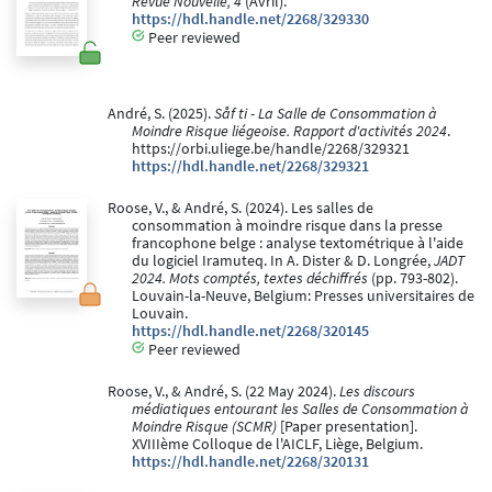
Revue Nouvelle, 4
(Avril).
https://hdl.handle.net/2268/329330
Peer reviewed
André, S. (2025).
Såf ti - La Salle de Consommation à
Moindre Risque liégeoise. Rapport d'activités 2024
.
https://orbi.uliege.be/handle/2268/329321
https://hdl.handle.net/2268/329321
Roose, V., & André, S. (2024). Les salles de
consommation à moindre risque dans la presse
francophone belge : analyse textométrique à l'aide
du logiciel Iramuteq. In A. Dister & D. Longrée,
JADT
2024. Mots comptés, textes déchiffrés
(pp. 793-802).
Louvain-la-Neuve, Belgium: Presses universitaires de
Louvain.
https://hdl.handle.net/2268/320145
Peer reviewed
Roose, V., & André, S. (22 May 2024).
Les discours
médiatiques entourant les Salles de Consommation à
Moindre Risque (SCMR)
[Paper presentation].
XVIIIème Colloque de l'AICLF, Liège, Belgium.
https://hdl.handle.net/2268/320131