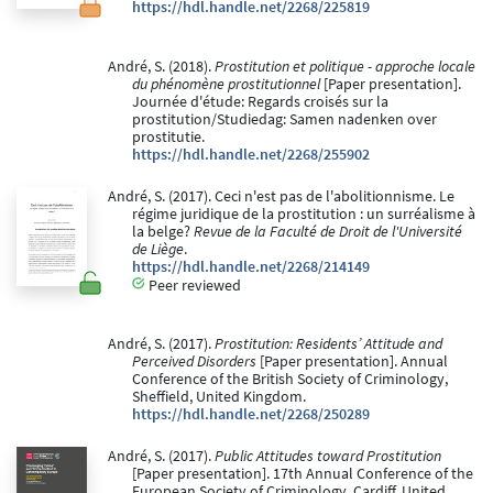
https://hdl.handle.net/2268/225819
André, S. (2018).
Prostitution et politique - approche locale
du phénomène prostitutionnel
[Paper presentation].
Journée d'étude: Regards croisés sur la
prostitution/Studiedag: Samen nadenken over
prostitutie.
https://hdl.handle.net/2268/255902
André, S. (2017). Ceci n'est pas de l'abolitionnisme. Le
régime juridique de la prostitution : un surréalisme à
la belge?
Revue de la Faculté de Droit de l'Université
de Liège
.
https://hdl.handle.net/2268/214149
Peer reviewed
André, S. (2017).
Prostitution: Residents’ Attitude and
Perceived Disorders
[Paper presentation]. Annual
Conference of the British Society of Criminology,
Sheffield, United Kingdom.
https://hdl.handle.net/2268/250289
André, S. (2017).
Public Attitudes toward Prostitution
[Paper presentation]. 17th Annual Conference of the
European Society of Criminology, Cardiff, United