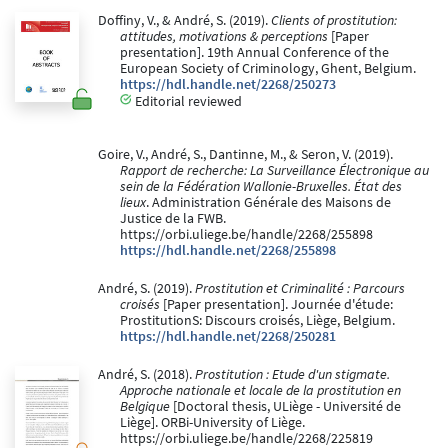
Doffiny, V., & André, S. (2019).
Clients of prostitution:
attitudes, motivations & perceptions
[Paper
presentation]. 19th Annual Conference of the
European Society of Criminology, Ghent, Belgium.
https://hdl.handle.net/2268/250273
Editorial reviewed
Goire, V., André, S., Dantinne, M., & Seron, V. (2019).
Rapport de recherche: La Surveillance Électronique au
sein de la Fédération Wallonie-Bruxelles. État des
lieux
. Administration Générale des Maisons de
Justice de la FWB.
https://orbi.uliege.be/handle/2268/255898
https://hdl.handle.net/2268/255898
André, S. (2019).
Prostitution et Criminalité : Parcours
croisés
[Paper presentation]. Journée d'étude:
ProstitutionS: Discours croisés, Liège, Belgium.
https://hdl.handle.net/2268/250281
André, S. (2018).
Prostitution : Etude d'un stigmate.
Approche nationale et locale de la prostitution en
Belgique
[Doctoral thesis, ULiège - Université de
Liège]. ORBi-University of Liège.
https://orbi.uliege.be/handle/2268/225819