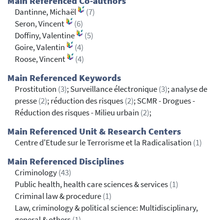
Main Referenced Co-authors
Dantinne, Michaël
(7)
Seron, Vincent
(6)
Doffiny, Valentine
(5)
Goire, Valentin
(4)
Roose, Vincent
(4)
Main Referenced Keywords
Prostitution
(3)
; Surveillance électronique
(3)
; analyse de
presse
(2)
; réduction des risques
(2)
; SCMR - Drogues -
Réduction des risques - Milieu urbain
(2)
;
Main Referenced Unit & Research Centers
Centre d'Etude sur le Terrorisme et la Radicalisation
(1)
Main Referenced Disciplines
Criminology
(43)
Public health, health care sciences & services
(1)
Criminal law & procedure
(1)
Law, criminology & political science: Multidisciplinary,
general & others
(1)