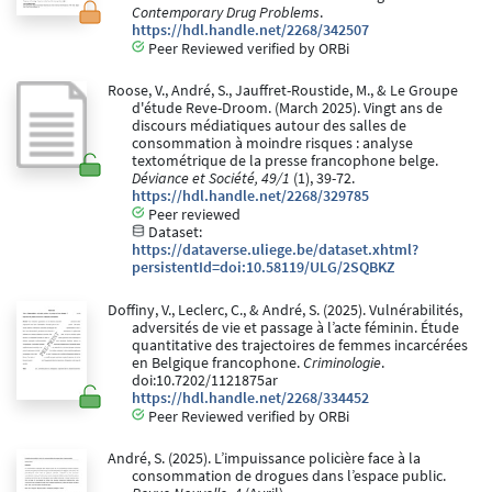
Contemporary Drug Problems
.
https://hdl.handle.net/2268/342507
Peer Reviewed verified by ORBi
Roose, V., André, S., Jauffret-Roustide, M., & Le Groupe
d'étude Reve-Droom. (March 2025). Vingt ans de
discours médiatiques autour des salles de
consommation à moindre risques : analyse
textométrique de la presse francophone belge.
Déviance et Société, 49/1
(1), 39-72.
https://hdl.handle.net/2268/329785
Peer reviewed
Dataset:
https://dataverse.uliege.be/dataset.xhtml?
persistentId=doi:10.58119/ULG/2SQBKZ
Doffiny, V., Leclerc, C., & André, S. (2025). Vulnérabilités,
adversités de vie et passage à l’acte féminin. Étude
quantitative des trajectoires de femmes incarcérées
en Belgique francophone.
Criminologie
.
doi:10.7202/1121875ar
https://hdl.handle.net/2268/334452
Peer Reviewed verified by ORBi
André, S. (2025). L’impuissance policière face à la
consommation de drogues dans l’espace public.