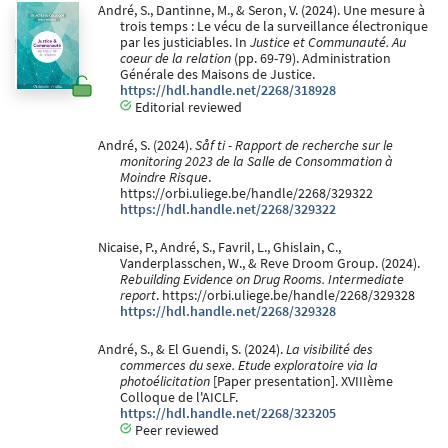
André, S., Dantinne, M., & Seron, V. (2024). Une mesure à
trois temps : Le vécu de la surveillance électronique
par les justiciables. In
Justice et Communauté. Au
coeur de la relation
(pp. 69-79). Administration
Générale des Maisons de Justice.
https://hdl.handle.net/2268/318928
Editorial reviewed
André, S. (2024).
Såf ti - Rapport de recherche sur le
monitoring 2023 de la Salle de Consommation à
Moindre Risque
.
https://orbi.uliege.be/handle/2268/329322
https://hdl.handle.net/2268/329322
Nicaise, P., André, S., Favril, L., Ghislain, C.,
Vanderplasschen, W., & Reve Droom Group. (2024).
Rebuilding Evidence on Drug Rooms. Intermediate
report
. https://orbi.uliege.be/handle/2268/329328
https://hdl.handle.net/2268/329328
André, S., & El Guendi, S. (2024).
La visibilité des
commerces du sexe. Etude exploratoire via la
photoélicitation
[Paper presentation]. XVIIIème
Colloque de l'AICLF.
https://hdl.handle.net/2268/323205
Peer reviewed