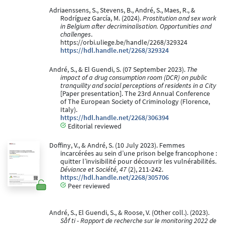
Adriaenssens, S., Stevens, B., André, S., Maes, R., &
Rodríguez García, M. (2024).
Prostitution and sex work
in Belgium after decriminalisation. Opportunities and
challenges
.
https://orbi.uliege.be/handle/2268/329324
https://hdl.handle.net/2268/329324
André, S., & El Guendi, S. (07 September 2023).
The
impact of a drug consumption room (DCR) on public
tranquility and social perceptions of residents in a City
[Paper presentation]. The 23rd Annual Conference
of The European Society of Criminology (Florence,
Italy).
https://hdl.handle.net/2268/306394
Editorial reviewed
Doffiny, V., & André, S. (10 July 2023). Femmes
incarcérées au sein d’une prison belge francophone :
quitter l’invisibilité pour découvrir les vulnérabilités.
Déviance et Société, 47
(2), 211-242.
https://hdl.handle.net/2268/305706
Peer reviewed
André, S., El Guendi, S., & Roose, V. (Other coll.). (2023).
Såf ti - Rapport de recherche sur le monitoring 2022 de