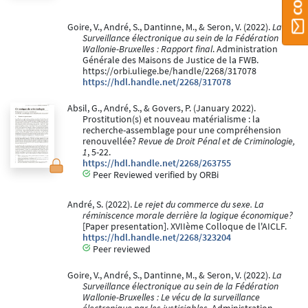
Goire, V., André, S., Dantinne, M., & Seron, V. (2022).
La
Surveillance électronique au sein de la Fédération
Wallonie-Bruxelles : Rapport final
. Administration
Générale des Maisons de Justice de la FWB.
https://orbi.uliege.be/handle/2268/317078
https://hdl.handle.net/2268/317078
Absil, G., André, S., & Govers, P. (January 2022).
Prostitution(s) et nouveau matérialisme : la
recherche-assemblage pour une compréhension
renouvellée?
Revue de Droit Pénal et de Criminologie,
1
, 5-22.
https://hdl.handle.net/2268/263755
Peer Reviewed verified by ORBi
André, S. (2022).
Le rejet du commerce du sexe. La
réminiscence morale derrière la logique économique?
[Paper presentation]. XVIIème Colloque de l'AICLF.
https://hdl.handle.net/2268/323204
Peer reviewed
Goire, V., André, S., Dantinne, M., & Seron, V. (2022).
La
Surveillance électronique au sein de la Fédération
Wallonie-Bruxelles : Le vécu de la surveillance