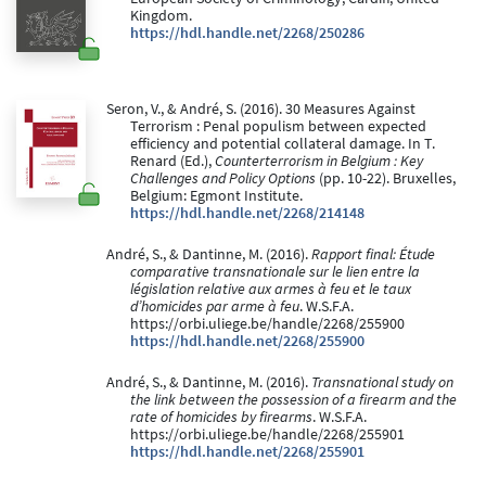
Kingdom.
https://hdl.handle.net/2268/250286
Seron, V., & André, S. (2016). 30 Measures Against
Terrorism : Penal populism between expected
efficiency and potential collateral damage. In T.
Renard (Ed.),
Counterterrorism in Belgium : Key
Challenges and Policy Options
(pp. 10-22). Bruxelles,
Belgium: Egmont Institute.
https://hdl.handle.net/2268/214148
André, S., & Dantinne, M. (2016).
Rapport final: Étude
comparative transnationale sur le lien entre la
législation relative aux armes à feu et le taux
d’homicides par arme à feu
. W.S.F.A.
https://orbi.uliege.be/handle/2268/255900
https://hdl.handle.net/2268/255900
André, S., & Dantinne, M. (2016).
Transnational study on
the link between the possession of a firearm and the
rate of homicides by firearms
. W.S.F.A.
https://orbi.uliege.be/handle/2268/255901
https://hdl.handle.net/2268/255901