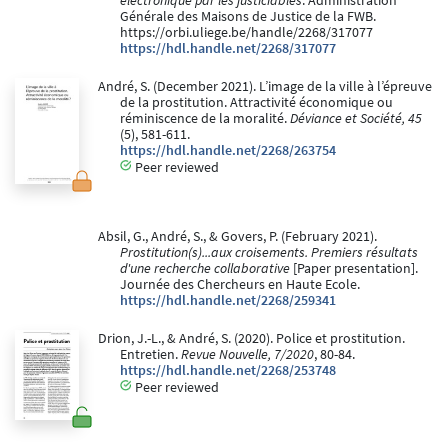
électronique par les justiciables
. Administration
Générale des Maisons de Justice de la FWB.
https://orbi.uliege.be/handle/2268/317077
https://hdl.handle.net/2268/317077
André, S. (December 2021). L’image de la ville à l’épreuve
de la prostitution. Attractivité économique ou
réminiscence de la moralité.
Déviance et Société, 45
(5), 581-611.
https://hdl.handle.net/2268/263754
Peer reviewed
Absil, G., André, S., & Govers, P. (February 2021).
Prostitution(s)...aux croisements. Premiers résultats
d'une recherche collaborative
[Paper presentation].
Journée des Chercheurs en Haute Ecole.
https://hdl.handle.net/2268/259341
Drion, J.-L., & André, S. (2020). Police et prostitution.
Entretien.
Revue Nouvelle, 7/2020
, 80-84.
https://hdl.handle.net/2268/253748
Peer reviewed