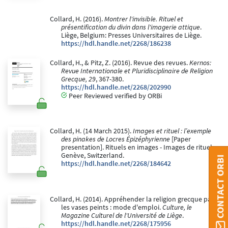
Collard, H. (2016).
Montrer l'invisible. Rituel et
présentification du divin dans l'imagerie attique
.
Liège, Belgium: Presses Universitaires de Liège.
https://hdl.handle.net/2268/186238
Collard, H., & Pitz, Z. (2016). Revue des revues.
Kernos:
Revue Internationale et Pluridisciplinaire de Religion
Grecque, 29
, 367-380.
https://hdl.handle.net/2268/202990
Peer Reviewed verified by ORBi
Collard, H. (14 March 2015).
Images et rituel : l’exemple
des pinakes de Locres Épizéphyrienne
[Paper
presentation]. Rituels en images - Images de rituel,
Genève, Switzerland.
CONTACT ORBI
https://hdl.handle.net/2268/184642
Collard, H. (2014). Appréhender la religion grecque par
les vases peints : mode d'emploi.
Culture, le
Magazine Culturel de l'Université de Liège
.
https://hdl.handle.net/2268/175956