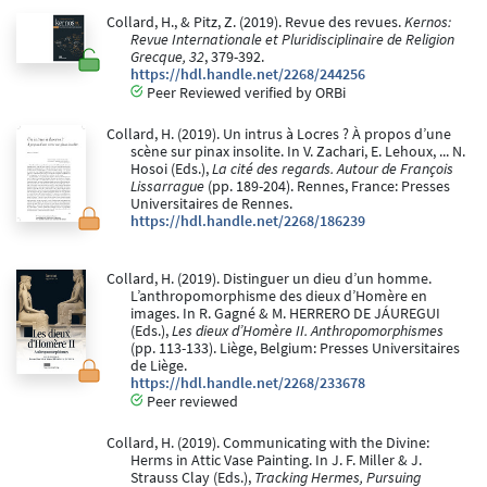
Collard, H., & Pitz, Z. (2019). Revue des revues.
Kernos:
Revue Internationale et Pluridisciplinaire de Religion
Grecque, 32
, 379-392.
https://hdl.handle.net/2268/244256
Peer Reviewed verified by ORBi
Collard, H. (2019). Un intrus à Locres ? À propos d’une
scène sur pinax insolite. In V. Zachari, E. Lehoux, ... N.
Hosoi (Eds.),
La cité des regards. Autour de François
Lissarrague
(pp. 189-204). Rennes, France: Presses
Universitaires de Rennes.
https://hdl.handle.net/2268/186239
Collard, H. (2019). Distinguer un dieu d’un homme.
L’anthropomorphisme des dieux d’Homère en
images. In R. Gagné & M. HERRERO DE JÁUREGUI
(Eds.),
Les dieux d’Homère II. Anthropomorphismes
(pp. 113-133). Liège, Belgium: Presses Universitaires
de Liège.
https://hdl.handle.net/2268/233678
Peer reviewed
Collard, H. (2019). Communicating with the Divine:
Herms in Attic Vase Painting. In J. F. Miller & J.
Strauss Clay (Eds.),
Tracking Hermes, Pursuing