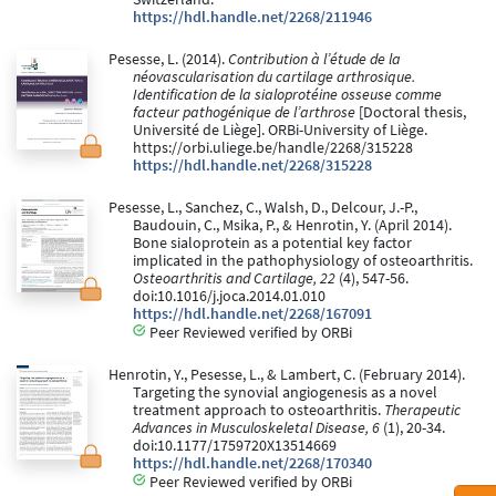
https://hdl.handle.net/2268/211946
Pesesse, L. (2014).
Contribution à l’étude de la
néovascularisation du cartilage arthrosique.
Identification de la sialoprotéine osseuse comme
facteur pathogénique de l’arthrose
[Doctoral thesis,
Université de Liège]. ORBi-University of Liège.
https://orbi.uliege.be/handle/2268/315228
https://hdl.handle.net/2268/315228
Pesesse, L., Sanchez, C., Walsh, D., Delcour, J.-P.,
Baudouin, C., Msika, P., & Henrotin, Y. (April 2014).
Bone sialoprotein as a potential key factor
implicated in the pathophysiology of osteoarthritis.
Osteoarthritis and Cartilage, 22
(4), 547-56.
doi:10.1016/j.joca.2014.01.010
https://hdl.handle.net/2268/167091
Peer Reviewed verified by ORBi
Henrotin, Y., Pesesse, L., & Lambert, C. (February 2014).
Targeting the synovial angiogenesis as a novel
treatment approach to osteoarthritis.
Therapeutic
Advances in Musculoskeletal Disease, 6
(1), 20-34.
doi:10.1177/1759720X13514669
https://hdl.handle.net/2268/170340
Peer Reviewed verified by ORBi