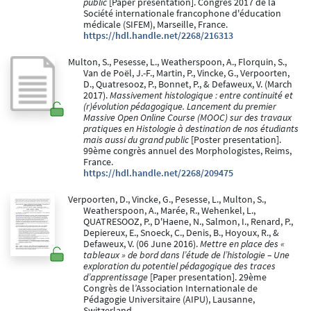
public
[Paper presentation]. Congrès 2017 de la
Société internationale francophone d'éducation
médicale (SIFEM), Marseille, France.
https://hdl.handle.net/2268/216313
Multon, S., Pesesse, L., Weatherspoon, A., Florquin, S.,
Van de Poël, J.-F., Martin, P., Vincke, G., Verpoorten,
D., Quatresooz, P., Bonnet, P., & Defaweux, V. (March
2017).
Massivement histologique : entre continuité et
(r)évolution pédagogique. Lancement du premier
Massive Open Online Course (MOOC) sur des travaux
pratiques en Histologie à destination de nos étudiants
mais aussi du grand public
[Poster presentation].
99ème congrès annuel des Morphologistes, Reims,
France.
https://hdl.handle.net/2268/209475
Verpoorten, D., Vincke, G., Pesesse, L., Multon, S.,
Weatherspoon, A., Marée, R., Wehenkel, L.,
QUATRESOOZ, P., D'Haene, N., Salmon, I., Renard, P.,
Depiereux, E., Snoeck, C., Denis, B., Hoyoux, R., &
Defaweux, V. (06 June 2016).
Mettre en place des «
tableaux » de bord dans l’étude de l’histologie – Une
exploration du potentiel pédagogique des traces
d’apprentissage
[Paper presentation]. 29ème
Congrès de l’Association Internationale de
Pédagogie Universitaire (AIPU), Lausanne,
Switzerland.