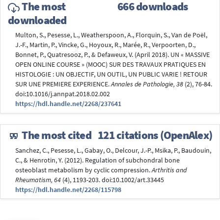
The most
666 downloads
downloaded
Multon, S., Pesesse, L., Weatherspoon, A., Florquin, S., Van de Poël,
J.-F., Martin, P., Vincke, G., Hoyoux, R., Marée, R., Verpoorten, D.,
Bonnet, P., Quatresooz, P., & Defaweux, V. (April 2018). UN « MASSIVE
OPEN ONLINE COURSE » (MOOC) SUR DES TRAVAUX PRATIQUES EN
HISTOLOGIE : UN OBJECTIF, UN OUTIL, UN PUBLIC VARIE ! RETOUR
SUR UNE PREMIERE EXPERIENCE.
Annales de Pathologie, 38
(2), 76-84.
doi:10.1016/j.annpat.2018.02.002
https://hdl.handle.net/2268/237641
The most cited
121 citations (OpenAlex)
Sanchez, C., Pesesse, L., Gabay, O., Delcour, J.-P., Msika, P., Baudouin,
C., & Henrotin, Y. (2012). Regulation of subchondral bone
osteoblast metabolism by cyclic compression.
Arthritis and
Rheumatism, 64
(4), 1193-203. doi:10.1002/art.33445
https://hdl.handle.net/2268/115798