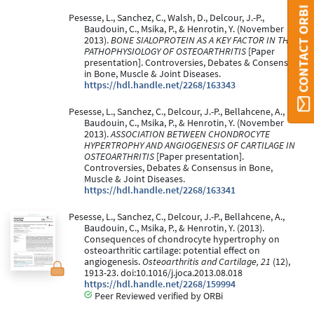
CONTACT ORBI
Pesesse, L., Sanchez, C., Walsh, D., Delcour, J.-P.,
Baudouin, C., Msika, P., & Henrotin, Y. (November
2013).
BONE SIALOPROTEIN AS A KEY FACTOR IN THE
PATHOPHYSIOLOGY OF OSTEOARTHRITIS
[Paper
presentation]. Controversies, Debates & Consensus
in Bone, Muscle & Joint Diseases.
https://hdl.handle.net/2268/163343
Pesesse, L., Sanchez, C., Delcour, J.-P., Bellahcene, A.,
Baudouin, C., Msika, P., & Henrotin, Y. (November
2013).
ASSOCIATION BETWEEN CHONDROCYTE
HYPERTROPHY AND ANGIOGENESIS OF CARTILAGE IN
OSTEOARTHRITIS
[Paper presentation].
Controversies, Debates & Consensus in Bone,
Muscle & Joint Diseases.
https://hdl.handle.net/2268/163341
Pesesse, L., Sanchez, C., Delcour, J.-P., Bellahcene, A.,
Baudouin, C., Msika, P., & Henrotin, Y. (2013).
Consequences of chondrocyte hypertrophy on
osteoarthritic cartilage: potential effect on
angiogenesis.
Osteoarthritis and Cartilage, 21
(12),
1913-23. doi:10.1016/j.joca.2013.08.018
https://hdl.handle.net/2268/159994
Peer Reviewed verified by ORBi