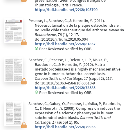
presentation]. 24ème congrès français de
rhumatologie, Paris, France.
https://hdl.handle.net/2268/105790
Pesesse, L., Sanchez, C., & Henrotin, Y. (2011).
Néovascularisation de la plaque ostéochondrale :
nouvelle cible thérapeutique del'arthrose.
Revue du
Rhumatisme, 78
(1), 12-17.
doi:10.1016/j.rhum.2010.05.004
https://hdl.handle.net/2268/81852
Peer Reviewed verified by ORBi
Sanchez, C., Pesesse, L., Delcour, J.-P., Msika, P.,
Baudouin, C., & Henrotin, Y. (2010). Matrix
metalloproteinase-3 is a highly mechanosensitive
gene in human subchondral osteoblasts.
Osteoarthritis and Cartilage, 17
(suppl 2), 217.
doi:10.1016/S1063-4584(10)60510-9
https://hdl.handle.net/2268/73585
Peer Reviewed verified by ORBi
Sanchez, C., Gabay, O., Pesesse, L., Msika, P., Baudouin,
C., & Henrotin, Y. (2009). Compression induces the
expression of a sclerotic phenotype in human
subchondral osteoblasts.
Osteoarthritis and
Cartilage, 17
(suppl 1), 95.
https://hdl.handle.net/2268/29955