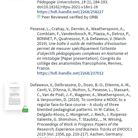
Pédagogie Universitaire, 18
(1), 184-193.
doi:10.18162/ritpu-2021-v18n1-16
https://hdl.handle.net/2268/258227
Peer Reviewed verified by ORBi
Pesesse, L., Crahay, V., Dernier, A., Weatherspoon, A.,
Comblain, F., Vandenbosch, R., Piazza, A., Detroz, P.,
BONNET, P., Quatresooz, P., & Defaweux, V. (March
2019).
Une boîte à outils de méthodes d’évaluation
permet de mesurer spécifiquement l’atteinte
d’objectifs pédagogiques complexes en Anatomie et
en Histologie
[Paper presentation]. Congrès du
collège des anatomistes francophone, Rennes,
France.
https://hdl.handle.net/2268/237012
Defaweux, V., Delbrassine, D., Dozo, B.-O., Etienne, A.-M.,
Centi, V., D'Anna, V., Multon, S., Pesesse, L., Stassart,
C., Van de Poël, J.-F., Wagener, A., Weatherspoon, A.,
& Verpoorten, D. (2019). To combine a MOOC to a
regular face-to-face course – A study of three
blended pedagogical patterns. In M. Calise, C.
Delgado-Kloos, C. Mongenet, J. Reich, J. Ruiperez-
Valiente, G. Shimshon, T. Staubitz, ... M. Wirsing,
Proceedings of Work in Progress Papers of the
Research, Experience and Business Tracks at EMOOCs
2019
(Vol. 2356, pp. 210-217). Aachen, Germany: