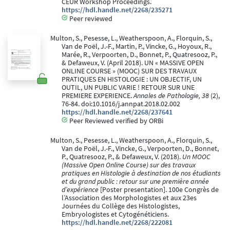
CEUR Workshop Proceedings.
https://hdl.handle.net/2268/235271
Peer reviewed
Multon, S., Pesesse, L., Weatherspoon, A., Florquin, S.,
Van de Poël, J.-F., Martin, P., Vincke, G., Hoyoux, R.,
Marée, R., Verpoorten, D., Bonnet, P., Quatresooz, P.,
& Defaweux, V. (April 2018). UN « MASSIVE OPEN
ONLINE COURSE » (MOOC) SUR DES TRAVAUX
PRATIQUES EN HISTOLOGIE : UN OBJECTIF, UN
OUTIL, UN PUBLIC VARIE ! RETOUR SUR UNE
PREMIERE EXPERIENCE.
Annales de Pathologie, 38
(2),
76-84. doi:10.1016/j.annpat.2018.02.002
https://hdl.handle.net/2268/237641
Peer Reviewed verified by ORBi
Multon, S., Pesesse, L., Weatherspoon, A., Florquin, S.,
Van de Poël, J.-F., Vincke, G., Verpoorten, D., Bonnet,
P., Quatresooz, P., & Defaweux, V. (2018).
Un MOOC
(Massive Open Online Course) sur des travaux
pratiques en Histologie à destination de nos étudiants
et du grand public : retour sur une première année
d’expérience
[Poster presentation]. 100e Congrès de
l’Association des Morphologistes et aux 23es
Journées du Collège des Histologistes,
Embryologistes et Cytogénéticiens.
https://hdl.handle.net/2268/222081