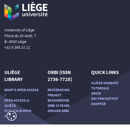
University of Liège
Place du 20-Août, 7
B- 4000 Liège
+32 4 366 21 11
ULIÈGE
ORBI (ISSN
QUICK LINKS
LIBRARY
2736-772X)
ULIÈGE MANDATE
TUTORIALS
WHAT'S OPEN ACCESS
REFERENCING
ORCID
?
PROJECT
OAI-PMH OUTPUT
OPEN ACCESS @
BACKGROUND
CHARTER
ULIÈGE
ORBI 10 YEARS
PUBLISH IN OPEN
AROUND ORBI
ACCESS