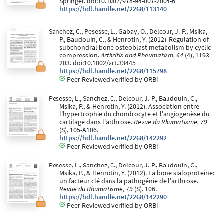
Springer. doi:10.1007/978-94-007-2004-6
https://hdl.handle.net/2268/113140
Sanchez, C., Pesesse, L., Gabay, O., Delcour, J.-P., Msika,
P., Baudouin, C., & Henrotin, Y. (2012). Regulation of
subchondral bone osteoblast metabolism by cyclic
compression.
Arthritis and Rheumatism, 64
(4), 1193-
203. doi:10.1002/art.33445
https://hdl.handle.net/2268/115798
Peer Reviewed verified by ORBi
Pesesse, L., Sanchez, C., Delcour, J.-P., Baudouin, C.,
Msika, P., & Henrotin, Y. (2012). Association entre
l'hypertrophie du chondrocyte et l'angiogenèse du
cartilage dans l'arthrose.
Revue du Rhumatisme, 79
(S), 105-A106.
https://hdl.handle.net/2268/142292
Peer Reviewed verified by ORBi
Pesesse, L., Sanchez, C., Delcour, J.-P., Baudouin, C.,
Msika, P., & Henrotin, Y. (2012). La bone sialoproteine:
un facteur clé dans la pathogénie de l'arthrose.
Revue du Rhumatisme, 79
(S), 106.
https://hdl.handle.net/2268/142290
Peer Reviewed verified by ORBi