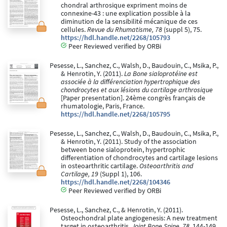
chondral arthrosique expriment moins de
connexine-43 : une explication possible à la
diminution de la sensibilité mécanique de ces
cellules.
Revue du Rhumatisme, 78
(suppl 5), 75.
https://hdl.handle.net/2268/105793
Peer Reviewed verified by ORBi
Pesesse, L., Sanchez, C., Walsh, D., Baudouin, C., Msika, P.,
& Henrotin, Y. (2011).
La Bone sialoprotéine est
associée à la différenciation hypertrophique des
chondrocytes et aux lésions du cartilage arthrosique
[Paper presentation]. 24ème congrès français de
rhumatologie, Paris, France.
https://hdl.handle.net/2268/105795
Pesesse, L., Sanchez, C., Walsh, D., Baudouin, C., Msika, P.,
& Henrotin, Y. (2011). Study of the association
between bone sialoprotein, hypertrophic
differentiation of chondrocytes and cartilage lesions
in osteoarthritic cartilage.
Osteoarthritis and
Cartilage, 19
(Suppl 1), 106.
https://hdl.handle.net/2268/104346
Peer Reviewed verified by ORBi
Pesesse, L., Sanchez, C., & Henrotin, Y. (2011).
Osteochondral plate angiogenesis: A new treatment
target in osteoarthritis.
Joint Bone Spine, 78
, 144-149.