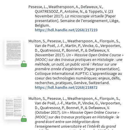
Pesesse, L., Weatherspoon, A., Defaweux, V.,
QUATRESOOZ, P., Antoine, N., & Toppets, V. (23
November 2017).
La microscopie virtuelle
[Paper
presentation]. Semaine de l'enseignement, Liège,
Belgium.
https://hdl.handle.net/2268/217219
Multon, S., Pesesse, L., Weatherspoon, A., Florquin, S.,
Van de Poël, J.-F., Martin, P., Vincke, G., Verpoorten,
D., Quatresooz, P., Bonnet, P., & Defaweux, V.
(November 2017).
Un « Massive Open Online Course »
(MOOC) sur des travaux pratiques en Histologie : une
méthode, un outil, un public varié ! Retour sur une
première année d’expérience
[Paper presentation].
Colloque international AUPTIC: L'apprentissage au
coeur des technologies numériques: enjeux, défis,
recherches, pratiques, Genève, Switzerland.
https://hdl.handle.net/2268/218872
Multon, S., Pesesse, L., Weatherspoon, A., Florquin, S.,
Van de Poël, J.-F., Martin, P., Vincke, G., Verpoorten,
D., Quatresooz, P., Bonnet, P., & Defaweux, V.
(October 2017).
Un « Massive Open Online Course »
(MOOC) sur des travaux pratiques en Histologie : le
grand écart entre son intégration dans
l’enseignement universitaire et l’intérêt du grand