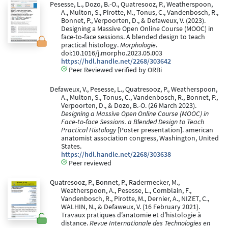
Pesesse, L., Dozo, B.-O., Quatresooz, P., Weatherspoon,
A., Multon, S., Pirotte, M., Tonus, C., Vandenbosch, R.,
Bonnet, P., Verpoorten, D., & Defaweux, V. (2023).
Designing a Massive Open Online Course (MOOC) in
face-to-face sessions. A blended design to teach
practical histology.
Morphologie
.
doi:10.1016/j.morpho.2023.05.003
https://hdl.handle.net/2268/303642
Peer Reviewed verified by ORBi
Defaweux, V., Pesesse, L., Quatresooz, P., Weatherspoon,
A., Multon, S., Tonus, C., Vandenbosch, R., Bonnet, P.,
Verpoorten, D., & Dozo, B.-O. (26 March 2023).
Designing a Massive Open Online Course (MOOC) in
Face-to-face Sessions. a Blended Design to Teach
Practical Histology
[Poster presentation]. american
anatomist association congress, Washington, United
States.
https://hdl.handle.net/2268/303638
Peer reviewed
Quatresooz, P., Bonnet, P., Radermecker, M.,
Weatherspoon, A., Pesesse, L., Comblain, F.,
Vandenbosch, R., Pirotte, M., Dernier, A., NIZET, C.,
WALHIN, N., & Defaweux, V. (16 February 2021).
Travaux pratiques d’anatomie et d’histologie à
distance.
Revue Internationale des Technologies en