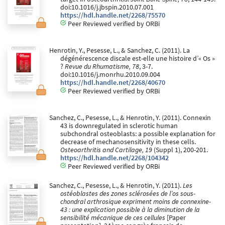
doi:10.1016/j.jbspin.2010.07.001
https://hdl.handle.net/2268/75570
Peer Reviewed verified by ORBi
Henrotin, Y., Pesesse, L., & Sanchez, C. (2011). La
dégénérescence discale est-elle une histoire d’« Os »
?
Revue du Rhumatisme, 78
, 3-7.
doi:10.1016/j.monrhu.2010.09.004
https://hdl.handle.net/2268/40670
Peer Reviewed verified by ORBi
Sanchez, C., Pesesse, L., & Henrotin, Y. (2011). Connexin
43 is downregulated in sclerotic human
subchondral osteoblasts: a possible explanation for
decrease of mechanosensitivity in these cells.
Osteoarthritis and Cartilage, 19
(Suppl 1), 200-201.
https://hdl.handle.net/2268/104342
Peer Reviewed verified by ORBi
Sanchez, C., Pesesse, L., & Henrotin, Y. (2011).
Les
ostéoblastes des zones sclérosées de l’os sous-
chondral arthrosique expriment moins de connexine-
43 : une explication possible à la diminution de la
sensibilité mécanique de ces cellules
[Paper