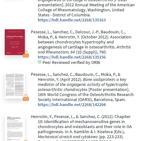
presentation]. 2012 Annual Meeting of the American
College of Rheumatology, Washington, United
States - District of Columbia.
https://hdl.handle.net/2268/135163
Pesesse, L., Sanchez, C., Delcour, J.-P., Baudouin, C.,
Msika, P., & Henrotin, Y. (October 2012). Association
between chondrocytes hypertrophy and
angiogenesis of cartilage in osteoarthritis.
Arthritis
and Rheumatism, 64
(10 (Suppl)), 760.
https://hdl.handle.net/2268/135156
Peer Reviewed verified by ORBi
Pesesse, L., Sanchez, C., Baudouin, C., Msika, P., &
Henrotin, Y. (April 2012).
Bone sialoprotein: a key
mediator of the angiogenic activity of hypertrophic
osteoarthritic chondrocytes
[Poster presentation].
16th World Congress of the OsteoArthritis Research
Society International (OARSI), Barcelona, Spain.
https://hdl.handle.net/2268/142294
Henrotin, Y., Pesesse, L., & Sanchez, C. (2012). Chapiter
10: Identiﬁcation of mechanosensitive genes in
chondrocytes and osteoblasts and their role in OA
pathogenesis. In A. Kamklin & I. Kiseleva (Eds.),
Mechanical stretch and cytokines
(pp. 223-233).