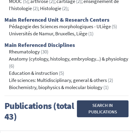
MOOC
(5)
; arthrose
(2)
; cartilage
(2)
; enseignement de
l’histologie
(2)
; Histologie
(2)
;
Main Referenced Unit & Research Centers
Pédagogie des Sciences morphologiques - ULiège
(5)
Universités de Namur, Bruxelles, Liège
(1)
Main Referenced Disciplines
Rheumatology
(30)
Anatomy (cytology, histology, embryology...) & physiology
(6)
Education & instruction
(5)
Life sciences: Multidisciplinary, general & others
(2)
Biochemistry, biophysics & molecular biology
(1)
Publications (total
SEARCH IN
PUBLICATIONS
43)