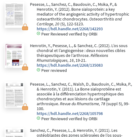
Pesesse, L., Sanchez, C., Baudouin, C., Msika, P., &
Henrotin, Y. (2012). Bone sialoprotein: a key
mediator of the angiogenic activity of hypertrophic
osteoarthritic chondrocytes.
Osteoarthritis and
Cartilage, 20
(S), 122-S123.
https://hdl.handle.net/2268/142293
Peer Reviewed verified by ORBi
Henrotin, Y., Pesesse, L., & Sanchez, C. (2012). L’os sous
chondral et l’angiogenèse : deux nouvelles cibles
thérapeutiques de l’arthrose.
Réflexions
Rhumatologiques, 16
, 19-21.
https://hdl.handle.net/2268/135083
Peer reviewed
Pesesse, L., Sanchez, C., Walsh, D., Baudouin, C., Msika, P.,
& Henrotin, Y. (2011). La Bone sialoprotéine est
associée à la différenciation hypertrophique des
chondrocytes et aux lésions du cartilage
arthrosique.
Revue du Rhumatisme, 78
(suppl 5), 99-
100.
https://hdl.handle.net/2268/105798
Peer Reviewed verified by ORBi
Sanchez, C., Pesesse, L., & Henrotin, Y. (2011). Les
ostéoblastes des zones sclérosées de l’os sous-