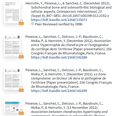
Henrotin, Y., Pesesse, L., & Sanchez, C. (December 2012).
Subchondral bone and osteoarthritis: biological and
cellular aspects.
Osteoporosis International, 23
(Suppl 8), 847–S851. doi:10.1007/s00198-012-2162-z
https://hdl.handle.net/2268/135071
Peer Reviewed verified by ORBi
Pesesse, L., Sanchez, C., Delcour, J.-P., Baudouin, C.,
Msika, P., & Henrotin, Y. (December 2012).
Association
entre l'hypertrophie du chondrocyte et l'angiogenèse
du cartilage dans l'arthrose
[Paper presentation]. 25è
Congrès Français de Rhumatologie, Paris, France.
https://hdl.handle.net/2268/142288
Pesesse, L., Sanchez, C., Delcour, J.-P., Baudouin, C.,
Msika, P., & Henrotin, Y. (December 2012).
La bone
sialoproteine: un facteur clé dans la pathogénie de
l'arthrose
[Paper presentation]. 25è Congrès Français
de Rhumatologie, Paris, France.
https://hdl.handle.net/2268/142289
Pesesse, L., Sanchez, C., Delcour, J.-P., Baudouin, C.,
Msika, P., & Henrotin, Y. (13 November 2012).
Association between chondrocytes hypertrophy and
angiogenesis of cartilage in osteoarthritis
[Poster