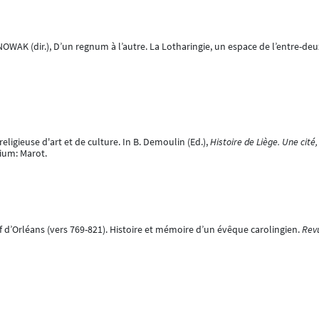
 NOWAK (dir.), D’un regnum à l’autre. La Lotharingie, un espace de l’entre-deu
religieuse d'art et de culture. In B. Demoulin (Ed.),
Histoire de Liège. Une cité
gium: Marot.
f d’Orléans (vers 769-821). Histoire et mémoire d’un évêque carolingien.
Revu