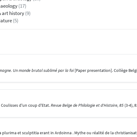
haeology
(17)
& art history
(9)
rature
(5)
magne. Un monde brutal sublimé par la foi
[Paper presentation]. Collège Belg
? Coulisses d'un coup d'Etat.
Revue Belge de Philologie et d'Histoire, 85
(3-4), 
a plurima et sculptitia erant in Ardoinna . Mythe ou réalité de la christianis