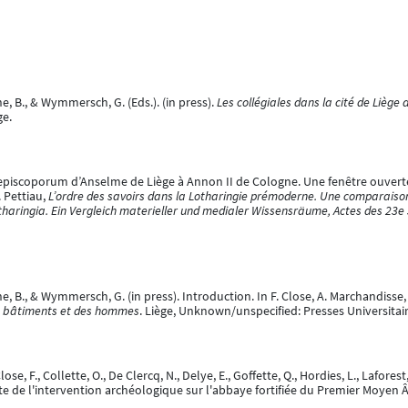
e, B., & Wymmersch, G. (Eds.). (in press).
Les collégiales dans la cité de Liè
ge.
ta episcoporum d’Anselme de Liège à Annon II de Cologne. Une fenêtre ouvert
. Pettiau,
L’ordre des savoirs dans la Lotharingie prémoderne. Une comparaison
aringia. Ein Vergleich materieller und medialer Wissensräume, Actes des 23e 
he, B., & Wymmersch, G. (in press). Introduction. In F. Close, A. Marchandiss
es bâtiments et des hommes
. Liège, Unknown/unspecified: Presses Universitair
lose, F., Collette, O., De Clercq, N., Delye, E., Goffette, Q., Hordies, L., Lafor
te de l'intervention archéologique sur l'abbaye fortifiée du Premier Moyen 