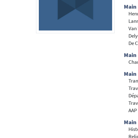
Main
Henr
Lan
Van 
Del
De 
Main
Cha
Main 
Tran
Trav
Dépa
Trav
AAP 
Main 
Hist
Reli