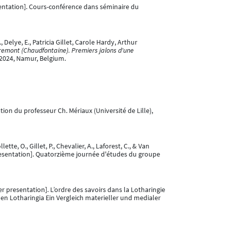
entation]. Cours-conférence dans séminaire du
 Delye, E., Patricia Gillet, Carole Hardy, Arthur
èvremont (Chaudfontaine). Premiers jalons d'une
 2024, Namur, Belgium.
ion du professeur Ch. Mériaux (Université de Lille),
ette, O., Gillet, P., Chevalier, A., Laforest, C., & Van
esentation]. Quatorzième journée d'études du groupe
r presentation]. L’ordre des savoirs dans la Lotharingie
 Lotharingia Ein Vergleich materieller und medialer