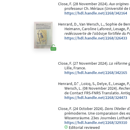
Close, F. (28 November 2024).
Aux origines
professeur Ch. Mériaux (Université de Li
https://hdl.handle.net/2268/342164
Henrard, D., Van Wersch, L., Sophie de Berna
Heimann, Caroline Laforest, Lesage, P
redécouverte de l'abbaye fortifiée du 
https://hdl.handle.net/2268/326433
Close, F. (27 November 2024).
La réforme g
Lille, France.
https://hdl.handle.net/2268/342165
Henrard, D.* , Loicq, S., Delye, E., Lesage, P
Wersch, L. (08 November 2024).
Recher
de Contact FRS-FNRS Translatio. Antiqui
https://hdl.handle.net/2268/324473
Close, F. (24 October 2024).
Dans l’Atelier 
prémoderne. Une comparaison des espa
Wissensräume. 23es Journées Lothari
https://hdl.handle.net/2268/329310
Editorial reviewed