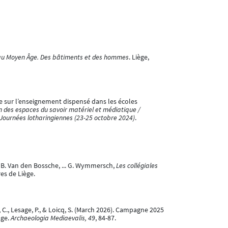
ge au Moyen Âge. Des bâtiments et des hommes
. Liège,
e sur l’enseignement dispensé dans les écoles
 des espaces du savoir matériel et médiatique /
Journées lotharingiennes (23-25 octobre 2024)
.
e, B. Van den Bossche, ... G. Wymmersch,
Les collégiales
es de Liège.
est, C., Lesage, P., & Loicq, S. (March 2026). Campagne 2025
Âge.
Archaeologia Mediaevalis, 49
, 84-87.