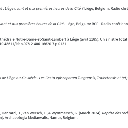
té : Liège avant et aux premières heures de la Cité ?
Liège, Belgium: Radio chr
vant et aux premières heures de la Cité
. Liège, Belgium: RCF - Radio chrétie
 cathédrale Notre-Dame-et-Saint-Lambert à Liège (avril 1185). Un sinistre total
:10.48611/isbn.978-2-406-16620-7.p.0131
s de Liège au XIe siècle . Les Gesta episcoporum Tungrensis, Traiectensis et (et)
E., Henrard, D., Van Wersch, L., & Wymmersch, G. (March 2024).
Reprise des rech
n]. Archaeologia Mediaevalis, Namur, Belgium.