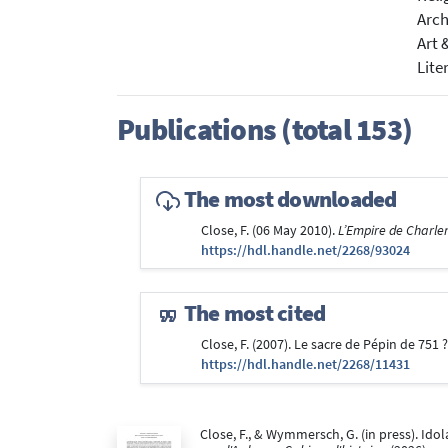
Arc
Art 
Lite
Publications (total 153)
The most downloaded
Close, F. (06 May 2010).
L’Empire de Charle
https://hdl.handle.net/2268/93024
The most cited
Close, F. (2007). Le sacre de Pépin de 751 
https://hdl.handle.net/2268/11431
Close, F., & Wymmersch, G. (in press). Idol