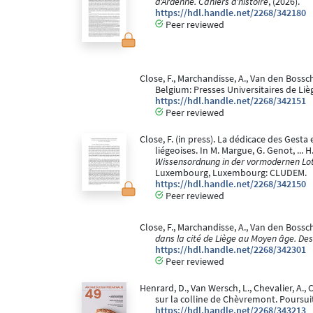
d'Ardenne. Cahiers d'histoire
, (2026).
https://hdl.handle.net/2268/342180
Peer reviewed
Close, F., Marchandisse, A., Van den Bossch
Belgium: Presses Universitaires de Liè
https://hdl.handle.net/2268/342151
Peer reviewed
Close, F. (in press). La dédicace des Ges
liégeoises. In M. Margue, G. Genot, ... H
Wissensordnung in der vormodernen Loth
Luxembourg, Luxembourg: CLUDEM.
https://hdl.handle.net/2268/342150
Peer reviewed
Close, F., Marchandisse, A., Van den Bossc
dans la cité de Liège au Moyen âge. D
https://hdl.handle.net/2268/342301
Peer reviewed
Henrard, D., Van Wersch, L., Chevalier, A., C
sur la colline de Chèvremont. Poursui
https://hdl.handle.net/2268/343213