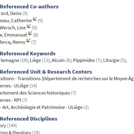
 Referenced Co-authors
ard, Denis
(9)
neau, Catherine
(9)
Wersch, Line
(9)
ye, Emmanuel
(8)
Clercq, Nemo
(7)
 Referenced Keywords
rlemagne
(18)
; Liège
(13)
; Alcuin
(8)
; Pippinides
(7)
; Liturgie
(5)
;
Referenced Unit & Research Centers
sitions - Transitions (Département de recherches sur le Moyen Âg
erses - ULiège
(14)
rtement des Sciences historiques
(7)
erses - RPI
(7)
- Art, Archéologie et Patrimoine - ULiège
(2)
Referenced Disciplines
ory
(144)
gion & theology
(18)