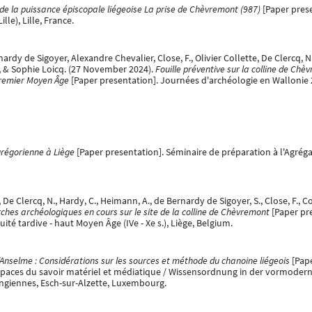
 de la puissance épiscopale liégeoise La prise de Chèvremont (987)
[Paper pres
lle), Lille, France.
rdy de Sigoyer, Alexandre Chevalier, Close, F., Olivier Collette, De Clercq, N.,
., & Sophie Loicq. (27 November 2024).
Fouille préventive sur la colline de Ch
Premier Moyen Âge
[Paper presentation]. Journées d'archéologie en Wallonie
régorienne à Liège
[Paper presentation]. Séminaire de préparation à l'Agrégat
., De Clercq, N., Hardy, C., Heimann, A., de Bernardy de Sigoyer, S., Close, F., Coll
ches archéologiques en cours sur le site de la colline de Chèvremont
[Paper pr
té tardive - haut Moyen Âge (IVe - Xe s.), Liège, Belgium.
d’Anselme : Considérations sur les sources et méthode du chanoine liégeois
[Pape
ces du savoir matériel et médiatique / Wissensordnung in der vormodernen
ngiennes, Esch-sur-Alzette, Luxembourg.