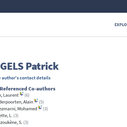
EXPLO
GELS
Patrick
 author's contact details
 Referenced Co-authors
, Laurent
(6)
erpoorten, Alain
(5)
ezmarni, Mohamed
(3)
tte, L.
(3)
zoukène, S.
(3)