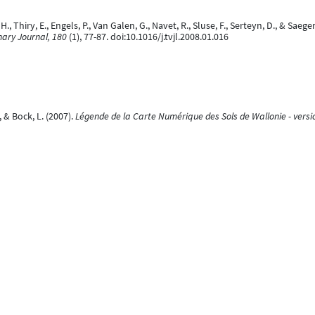
 H., Thiry, E., Engels, P., Van Galen, G., Navet, R., Sluse, F., Serteyn, D., & S
nary Journal, 180
(1), 77-87. doi:10.1016/j.tvjl.2008.01.016
., & Bock, L. (2007).
Légende de la Carte Numérique des Sols de Wallonie - versi
, P., Erpicum, M., Thiry, E., Delguste, C., Rouxhet, S., Demoulin, V., Navet, R., 
cal myopathy in horses in Belgium (2000-2005).
Journal of Veterinary Internal 
., & Bock, L. (2007).
Carte des limitations intrinsèques des sols à l’épandage de
 pour l’encouragement de la Recherche Scientifique dans l’Industrie et l’Agricul