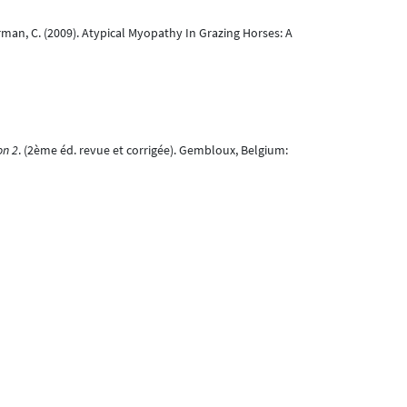
aegerman, C. (2009). Atypical Myopathy In Grazing Horses: A
on 2
. (2ème éd. revue et corrigée). Gembloux, Belgium:
Sluse, F., Serteyn, D., Van Galen, G., & Amory, H. (2007).
Medicine, 21
(6, Nov-Dec), 1380-1391. doi:10.1892/07-053.1
 substances organiques. D’après la Carte des sols de la
ture) et sa version numérisée
. Gembloux, Belgium: Unité