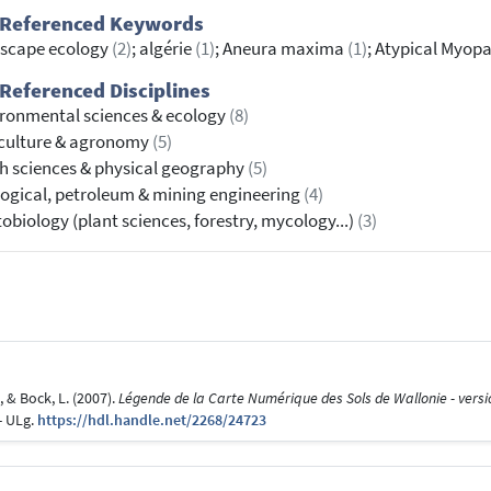
 Referenced Keywords
dscape ecology
(2)
; algérie
(1)
; Aneura maxima
(1)
; Atypical Myop
Referenced Disciplines
ronmental sciences & ecology
(8)
culture & agronomy
(5)
h sciences & physical geography
(5)
ogical, petroleum & mining engineering
(4)
obiology (plant sciences, forestry, mycology...)
(3)
., & Bock, L. (2007).
Légende de la Carte Numérique des Sols de Wallonie - versi
- ULg.
https://hdl.handle.net/2268/24723