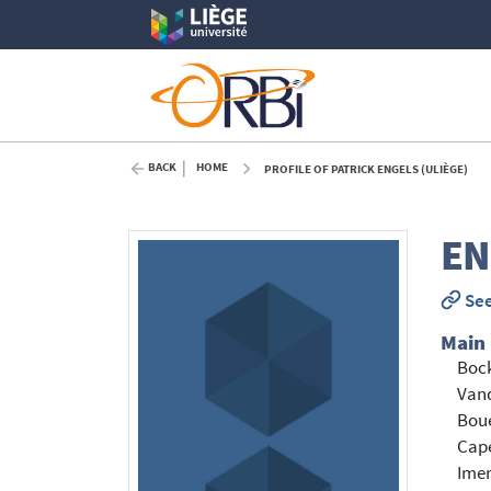
BACK
HOME
PROFILE OF PATRICK ENGELS (ULIÈGE)
EN
See
Main
Bock
Vand
Bou
Cape
Imer