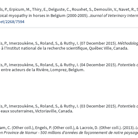
, P., Erpicum, M., Thiry, E., Delguste, C., Rouxhet, S., Demoulin, V., Navet, R., 
typical myopathy in horses in Belgium (2000-2005).
Journal of Veterinary Intern
net/2268/7594
ls, P., Imerzoukène, S., Roland, S., & Ruthy, I. (07 December 2015).
Méthodologi
 l'Institut national de la recherche scientifique, Québec Ville, Canada.
ls, P., Imerzoukène, S., Roland, S., & Ruthy, I. (04 December 2015).
Potentiels 
entre acteurs de la Rivière, Lomprez, Belgium.
ls, P., Imerzoukène, S., Roland, S., & Ruthy, I. (03 December 2015).
Potentiels 
eaux souterraines, Victoriaville, Canada.
lam, C. (Other coll.), Engels, P. (Other coll.), & Lacroix, D. (Other coll.). (2013).
L
n Province de Namur - 500 millions d'années de façonnement de notre paysage 