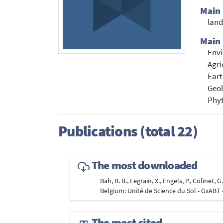
Main
lan
Main 
Envi
Agri
Eart
Geol
Phyt
Publications (total 22)
The most downloaded
Bah, B. B., Legrain, X., Engels, P., Colinet, G
Belgium: Unité de Science du Sol - GxABT 
The most cited