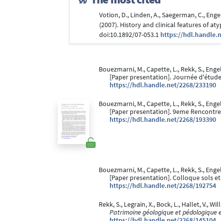
Votion, D., Linden, A., Saegerman, C., Engels
(2007). History and clinical features of a
doi:10.1892/07-053.1
https://hdl.handle.
Bouezmarni, M., Capette, L., Rekk, S., Enge
[Paper presentation]. Journée d'étude à
https://hdl.handle.net/2268/233190
Bouezmarni, M., Capette, L., Rekk, S., Enge
[Paper presentation]. 9eme Rencontre 
https://hdl.handle.net/2268/193390
Bouezmarni, M., Capette, L., Rekk, S., Enge
[Paper presentation]. Colloque sols et 
https://hdl.handle.net/2268/192754
Rekk, S., Legrain, X., Bock, L., Hallet, V., Wil
Patrimoine géologique et pédologique e
https://hdl.handle.net/2268/145104