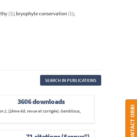
athy
(1)
; bryophyte conservation
(1)
;
SEARCH IN PUBLICATIONS
3606 downloads
CONTACT ORBI
on 2
. (2ème éd. revue et corrigée). Gembloux,
71 citations (Scopus®)