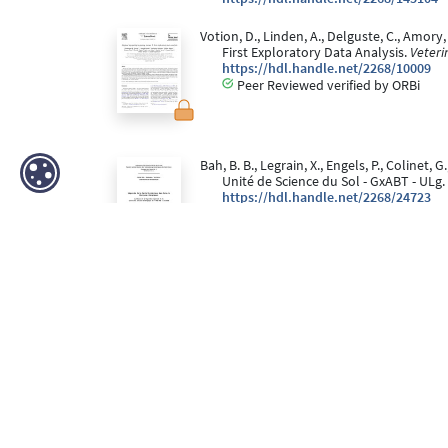
Votion, D., Linden, A., Delguste, C., Amory,
First Exploratory Data Analysis.
Veteri
https://hdl.handle.net/2268/10009
Peer Reviewed verified by ORBi
Bah, B. B., Legrain, X., Engels, P., Colinet, G
Unité de Science du Sol - GxABT - ULg.
https://hdl.handle.net/2268/24723
Votion, D., Linden, A., Saegerman, C., Engels
History and clinical features of atypi
https://hdl.handle.net/2268/7594
Peer Reviewed verified by ORBi
Bah, B. B., Legrain, X., Engels, P., Colinet, G
Belgique à 1/20.000 de l’IRSIA (Institut