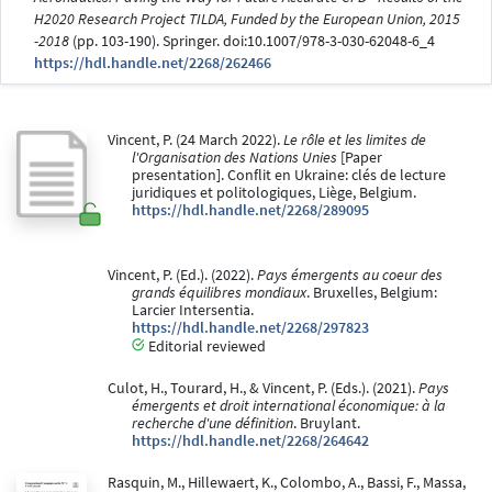
H2020 Research Project TILDA, Funded by the European Union, 2015
-2018
(pp. 103-190). Springer. doi:10.1007/978-3-030-62048-6_4
https://hdl.handle.net/2268/262466
Vincent, P. (24 March 2022).
Le rôle et les limites de
l'Organisation des Nations Unies
[Paper
presentation]. Conflit en Ukraine: clés de lecture
juridiques et politologiques, Liège, Belgium.
https://hdl.handle.net/2268/289095
Vincent, P. (Ed.). (2022).
Pays émergents au coeur des
grands équilibres mondiaux
. Bruxelles, Belgium:
Larcier Intersentia.
https://hdl.handle.net/2268/297823
Editorial reviewed
Culot, H., Tourard, H., & Vincent, P. (Eds.). (2021).
Pays
émergents et droit international économique: à la
recherche d'une définition
. Bruylant.
https://hdl.handle.net/2268/264642
Rasquin, M., Hillewaert, K., Colombo, A., Bassi, F., Massa,