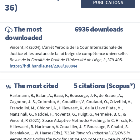
PUBLICATIONS
36)
The most
6936 downloads
downloaded
Vincent, P. (2004). L'arrêt Yerodia de la Cour Internationale de
Justice et les avatars de la loi belge de compétence universelle.
Revue de la Faculté de Droit de l'Université de Liège, 3
, 379-405.
https://hdl.handle.net/2268/180844
The most cited
5 citations (Scopus®)
Hartmann, R., Balan, A., Bassi, F., Boussuge, J.-F., de Brauer, A.,
Cagnone, J.-S., Colombo, A., Couaillier, V., Coulaud, O., Crivellini, A.,
Franciolini, M., Ghidoni, A., Hillewaert, K., de la Llave Plata, M.,
Manzinali, G., Naddei, F., Noventa, G., Puigt, G., Vermeire, B. C., &
Vincent, P. (2021). Space Adaptive Methods/Meshing. In C. Hirsch, K.
Hillewaert, R. Hartmann, V. Couaillier, J.-F. Boussuge, F. Chalot, S.
Bosniakov, ... W. Haase (Eds.),
TILDA: Towards Industrial LES/DNS in
Aeronautics: Paving the Way for Future Accurate CFD - Results of the