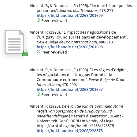
Vincent, P., & Dehousse, F. (1995). "Le marché unique des
personnes".
Journal des Tribunaux
, 273-277.
https://hdl.handle.net/2268/201699
Peer reviewed
Vincent, P. (1995). "L'impact des négociations de
l'Uruguay Round sur les pays en développement".
Revue Belge de Droit International
, 486-513.
https://hdl.handle.net/2268/201698
Peer reviewed
Vincent, P., & Dehousse, F. (1993). "Les règles d'origine,
les négociations de l'Uruguay Round et la
Communauté européenne".
Revue Belge de Droit
International
, 470-499.
https://hdl.handle.net/2268/201697
Peer reviewed
Vincent, P. (1993).
De evolutie van de Communautaire
regels van oorsprong en de Uruguay Round
onderhandelingen
[Master’s dissertation, UGent -
Universiteit Gent]. ORBi-University of Liège.
https://orbi.uliege.be/handle/2268/228575
https://hdl.handle.net/2268/228575