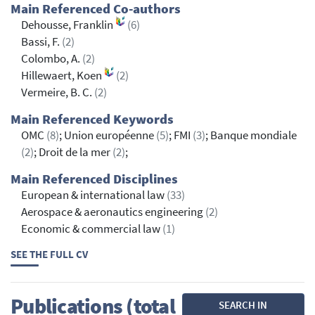
Main Referenced Co-authors
Dehousse, Franklin
(6)
Bassi, F.
(2)
Colombo, A.
(2)
Hillewaert, Koen
(2)
Vermeire, B. C.
(2)
Main Referenced Keywords
OMC
(8)
; Union européenne
(5)
; FMI
(3)
; Banque mondiale
(2)
; Droit de la mer
(2)
;
Main Referenced Disciplines
European & international law
(33)
Aerospace & aeronautics engineering
(2)
Economic & commercial law
(1)
SEE THE FULL CV
Publications (total
SEARCH IN