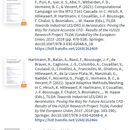
F., Puri, K., Iyer, A. S., Abe, Y., Witherden, F. D.,
Vermeire, B. C., & Vincent, P. (2021). Computational
Campaign on the MTU T161 Cascade. In C. Hirsch, K.
Hillewaert, R. Hartmann, V. Couaillier, J.-F. Boussuge,
F. Chalot, S. Bosniakov, ... W. Haase (Eds.),
TILDA:
Towards Industrial LES/DNS in Aeronautics: Paving the
Way for Future Accurate CFD - Results of the H2020
Research Project TILDA, Funded by the European
Union, 2015 -2018
(pp. 479-518). Springer.
doi:10.1007/978-3-030-62048-6_18
https://hdl.handle.net/2268/262469
Hartmann, R., Balan, A., Bassi, F., Boussuge, J.-F., de
Brauer, A., Cagnone, J.-S., Colombo, A., Couaillier, V.,
Coulaud, O., Crivellini, A., Franciolini, M., Ghidoni, A.,
Hillewaert, K., de la Llave Plata, M., Manzinali, G.,
Naddei, F., Noventa, G., Puigt, G., Vermeire, B. C., &
Vincent, P. (2021). Space Adaptive Methods/Meshing.
In C. Hirsch, K. Hillewaert, R. Hartmann, V. Couaillier,
J.-F. Boussuge, F. Chalot, S. Bosniakov, ... W. Haase
(Eds.),
TILDA: Towards Industrial LES/DNS in
Aeronautics: Paving the Way for Future Accurate CFD -
Results of the H2020 Research Project TILDA, Funded
by the European Union, 2015 -2018
(pp. 103-190).
Springer. doi:10.1007/978-3-030-62048-6_4
https://hdl.handle.net/2268/262466