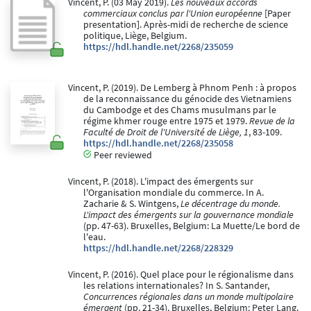
Vincent, P. (03 May 2019).
Les nouveaux accords
commerciaux conclus par l'Union européenne
[Paper
presentation]. Après-midi de recherche de science
politique, Liège, Belgium.
https://hdl.handle.net/2268/235059
Vincent, P. (2019). De Lemberg à Phnom Penh : à propos
de la reconnaissance du génocide des Vietnamiens
du Cambodge et des Chams musulmans par le
régime khmer rouge entre 1975 et 1979.
Revue de la
Faculté de Droit de l'Université de Liège, 1
, 83-109.
https://hdl.handle.net/2268/235058
Peer reviewed
Vincent, P. (2018). L'impact des émergents sur
l'Organisation mondiale du commerce. In A.
Zacharie & S. Wintgens,
Le décentrage du monde.
L'impact des émergents sur la gouvernance mondiale
(pp. 47-63). Bruxelles, Belgium: La Muette/Le bord de
l'eau.
https://hdl.handle.net/2268/228329
Vincent, P. (2016). Quel place pour le régionalisme dans
les relations internationales? In S. Santander,
Concurrences régionales dans un monde multipolaire
émergent
(pp. 21-34). Bruxelles, Belgium: Peter Lang.