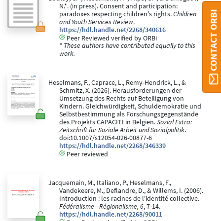
N.*. (in press). Consent and participation:
CONTACT ORBI
paradoxes respecting children's rights.
Children
and Youth Services Review
.
https://hdl.handle.net/2268/340616
Peer Reviewed verified by ORBi
* These authors have contributed equally to this
work.
Heselmans, F., Caprace, L., Remy-Hendrick, L., &
Schmitz, X. (2026). Herausforderungen der
Umsetzung des Rechts auf Beteiligung von
Kindern. Gleichwürdigkeit, Schuldemokratie und
Selbstbestimmung als Forschungsgegenstände
des Projekts CAPACITI in Belgien.
Sozial Extra:
Zeitschrift für Soziale Arbeit und Sozialpolitik
.
doi:10.1007/s12054-026-00877-6
https://hdl.handle.net/2268/346339
Peer reviewed
Jacquemain, M., Italiano, P., Heselmans, F.,
Vandekeere, M., Deflandre, D., & Willems, I. (2006).
Introduction : les racines de l'identité collective.
Fédéralisme - Régionalisme, 6
, 7-14.
https://hdl.handle.net/2268/90011