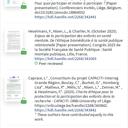
Pour quoi participer et inviter à participer ?
[Paper
presentation]. Conférenciers invités, Liège, Belgium.
doi:10.5281/zenodo.18864052
https://hdl.handle.net/2268/342441
Heselmans, F., Nisen, L., & Charlier, N. (October 2025).
Enjeux de la participation des enfants en santé
mentale. De l’éthique biomédicale à la santé publique
relationnelle
[Paper presentation]. Congrès 2025 de
la Société Française de Santé Publique : Santé
mentale publique, Lille, France.
https://hdl.handle.net/2268/341069
Peer reviewed
Caprace, L.* , Consortium du projet CAPACITI Interreg
Grande Région, Boulay, C.* , Buchet, O.* , Homberg
Lisa* , Mailleux, P.* , Mélis, S.* , Nisen, L.* , Zenner, M.* ,
& Heselmans, F.*. (2025).
Charte éthique pour la
protection et la participation des enfants dans la
recherche - CAPACITI
. ORBi-University of Liège.
https://orbi.uliege.be/handle/2268/343842.
https://hdl.handle.net/2268/343842
* These authors have contributed equally to this
work.