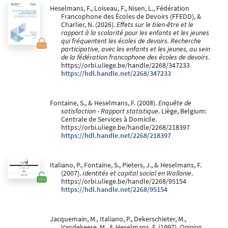
Heselmans, F., Loiseau, F., Nisen, L., Fédération
Francophone des Écoles de Devoirs (FFEDD), &
Charlier, N. (2026).
Effets sur le bien-être et le
rapport à la scolarité pour les enfants et les jeunes
qui fréquentent les écoles de devoirs. Recherche
participative, avec les enfants et les jeunes, au sein
de la fédération francophone des écoles de devoirs
.
https://orbi.uliege.be/handle/2268/347233
https://hdl.handle.net/2268/347233
Fontaine, S., & Heselmans, F. (2008).
Enquête de
satisfaction - Rapport statistique
. Liège, Belgium:
Centrale de Services à Domicile.
https://orbi.uliege.be/handle/2268/218397
https://hdl.handle.net/2268/218397
Italiano, P., Fontaine, S., Pieters, J., & Heselmans, F.
(2007).
Identités et capital social en Wallonie
.
https://orbi.uliege.be/handle/2268/95154
https://hdl.handle.net/2268/95154
Jacquemain, M., Italiano, P., Dekerschieter, M.,
Vandekeere, M., & Heselmans, F. (1997).
Opinion