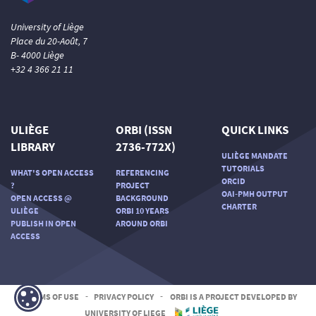
University of Liège
Place du 20-Août, 7
B- 4000 Liège
+32 4 366 21 11
ULIÈGE
ORBI (ISSN
QUICK LINKS
LIBRARY
2736-772X)
ULIÈGE MANDATE
TUTORIALS
WHAT'S OPEN ACCESS
REFERENCING
ORCID
?
PROJECT
OAI-PMH OUTPUT
OPEN ACCESS @
BACKGROUND
CHARTER
ULIÈGE
ORBI 10 YEARS
PUBLISH IN OPEN
AROUND ORBI
ACCESS
TERMS OF USE
-
PRIVACY POLICY
-
ORBI IS A PROJECT DEVELOPED BY
UNIVERSITY OF LIEGE