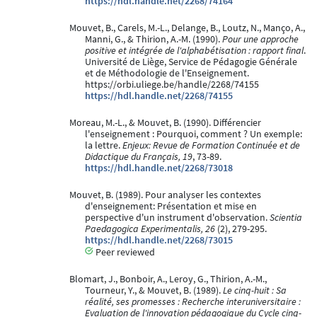
https://hdl.handle.net/2268/74164
Mouvet, B., Carels, M.-L., Delange, B., Loutz, N., Manço, A.,
Manni, G., & Thirion, A.-M. (1990).
Pour une approche
positive et intégrée de l'alphabétisation : rapport final
.
Université de Liège, Service de Pédagogie Générale
et de Méthodologie de l'Enseignement.
https://orbi.uliege.be/handle/2268/74155
https://hdl.handle.net/2268/74155
Moreau, M.-L., & Mouvet, B. (1990). Différencier
l'enseignement : Pourquoi, comment ? Un exemple:
la lettre.
Enjeux: Revue de Formation Continuée et de
Didactique du Français, 19
, 73-89.
https://hdl.handle.net/2268/73018
Mouvet, B. (1989). Pour analyser les contextes
d'enseignement: Présentation et mise en
perspective d'un instrument d'observation.
Scientia
Paedagogica Experimentalis, 26
(2), 279-295.
https://hdl.handle.net/2268/73015
Peer reviewed
Blomart, J., Bonboir, A., Leroy, G., Thirion, A.-M.,
Tourneur, Y., & Mouvet, B. (1989).
Le cinq-huit : Sa
réalité, ses promesses : Recherche interuniversitaire :
Evaluation de l'innovation pédagogique du Cycle cinq-