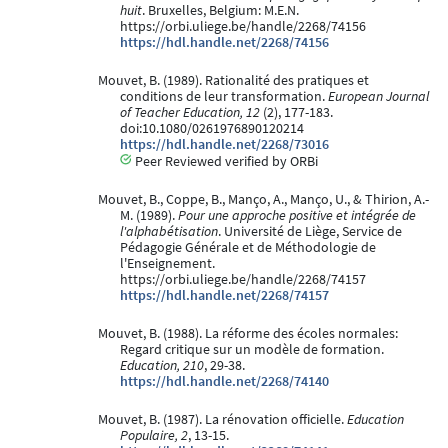
huit
. Bruxelles, Belgium: M.E.N.
https://orbi.uliege.be/handle/2268/74156
https://hdl.handle.net/2268/74156
Mouvet, B. (1989). Rationalité des pratiques et
conditions de leur transformation.
European Journal
of Teacher Education, 12
(2), 177-183.
doi:10.1080/0261976890120214
https://hdl.handle.net/2268/73016
Peer Reviewed verified by ORBi
Mouvet, B., Coppe, B., Manço, A., Manço, U., & Thirion, A.-
M. (1989).
Pour une approche positive et intégrée de
l'alphabétisation
. Université de Liège, Service de
Pédagogie Générale et de Méthodologie de
l'Enseignement.
https://orbi.uliege.be/handle/2268/74157
https://hdl.handle.net/2268/74157
Mouvet, B. (1988). La réforme des écoles normales:
Regard critique sur un modèle de formation.
Education, 210
, 29-38.
https://hdl.handle.net/2268/74140
Mouvet, B. (1987). La rénovation officielle.
Education
Populaire, 2
, 13-15.