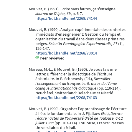
Mouvet, B. (1991). Ecrire sans fautes, ça s'enseigne.
Journal de l'Alpha, 69
, p. 6-7.
https://hdl.handle.net/2268/74144
Mouvet, B. (1990). Analyse expérimentale des contextes
immédiats d'enseignement: Gestion du temps et
organisation du travail dans deux classes primaires
belges.
Scientia Paedagogica Experimentalis, 27
(1),
126-147.
https://hdl.handle.net/2268/73014
Peer reviewed
Moreau, M.-L., & Mouvet, B. (1990). Je vous fais une
lettre: Différencier la didactique de l'écriture
épistolaire. In B. Schneuwly (Ed.),
Diversifier
l'enseignement du français écrit: actes du IVème
colloque international de didactique
(pp. 110-114).
Neuchâtel, Switzerland: Delachaux et Niestlé.
https://hdl.handle.net/2268/74163
Mouvet, B. (1990). Organiser l'apprentissage de l'écriture
à l'école fondamentale. In J. Fijalkow (Ed.),
Décrire
l'écrire : actes de l'Université d'été de Toulouse, 6-12
juillet 1988
(pp. 107-114). Toulouse, France: Presses
Universitaires du Mirail.