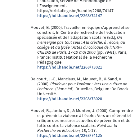
l'Education, Service de Méthodologie de
l'Enseignement.
https://orbi.uliege.be/handle/2268/74147
https://hdl.handle.net/2268/74147
Mouvet, B. (2000). Travailler en équipe s'apprend et se
construit. In Centre de recherche de l'éducation
spécialisée et de l'adaptation scolaire (Ed.),
On
n'enseigne pas tout seul : A la crèche, à l'école, au
collège et au lycée : Actes du colloque de l'INRP-
CRESAS de Paris, 17-19 mai 2000
(pp. 79-81). Paris,
France: Institut National de la Recherche
Pédagogique.
https://hdl.handle.net/2268/73021
Delcourt, J.-C., Manciaux, M., Mouvet, B., & Sand, A.
(2000).
Plaidoyer pour l'enfant : Vers une culture de
l'enfance
. (3ème éd). Bruxelles, Belgium: De Boeck
Université.
https://hdl.handle.net/2268/73020
Mouvet, B., Jardon, D., & Munten, J. (2000). Comprendre
et prévenir la violence à l'école : Vers un référentiel
critique des mesures actuelles de prévention et de
lutte contre la violence scolaire.
Point sur la
Recherche en Education, 18
, 1-17.
https://hdl.handle.net/2268/74125