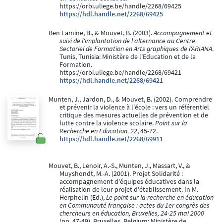
https://orbi.uliege.be/handle/2268/69425
https://hdl.handle.net/2268/69425
Ben Lamine, B., & Mouvet, B. (2003).
Accompagnement et
suivi de l'implantation de l'alternance au Centre
Sectoriel de Formation en Arts graphiques de l'ARIANA
.
Tunis, Tunisia: Ministère de l'Education et de la
Formation.
https://orbi.uliege.be/handle/2268/69421
https://hdl.handle.net/2268/69421
Munten, J., Jardon, D., & Mouvet, B. (2002). Comprendre
et prévenir la violence à l'école : vers un référentiel
critique des mesures actuelles de prévention et de
lutte contre la violence scolaire.
Point sur la
Recherche en Education, 22
, 45-72.
https://hdl.handle.net/2268/69911
Mouvet, B., Lenoir, A.-S., Munten, J., Massart, V., &
Muyshondt, M.-A. (2001). Projet Solidarité :
accompagnement d'équipes éducatives dans la
réalisation de leur projet d'établissement. In M.
Herphelin (Ed.),
Le point sur la recherche en éducation
en Communauté française : actes du 1er congrès des
chercheurs en éducation, Bruxelles, 24-25 mai 2000
(pp. 47-49). Bruxelles, Belgium: Ministère de