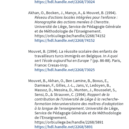
https://hdl.handle.net/2268/73024
Akhan, O., Bocken, J., Manço, A., & Mouvet, B. (1994).
Réseau d'actions locales intégrées pour l'enfance :
Monographie des actions menées à Cheratte
.
Université de Liège, Service de Pédagogie Générale
et de Méthodologie de l'Enseignement.
https://orbi.uliege.be/handle/2268/74152
https://hdl.handle.net/2268/74152
Mouvet, B. (1994). La réussite scolaire des enfants de
travailleurs turcs immigrés en Belgique. In
A quoi
sert l'école aujourd'hui en Europe ?
(pp. 86-88). Paris,
France: Cresas-Inrp.
https://hdl.handle.net/2268/73025
Mouvet, B., Akhan, O., Ben Lamine, B., Boxus, E.,
Damiean, F., Gilles, J.-L., Jans, V., Ledoyen, B.,
Massoz, D., Messina, D., Munten, J., Rousselet, S.,
Sensi, D., & Strauven, C. (1994).
Rapport de la
contribution de l'Université de Liège à la recherche-
formation interuniversitaire des maîtres d'adaptation
à la langue de l'enseignement
. Université de Liège,
Service de Pédagogie Générale et de Méthodologie
de l'Enseignement.
https://orbi.uliege.be/handle/2268/5891
https://hdl.handle.net/2268/5891