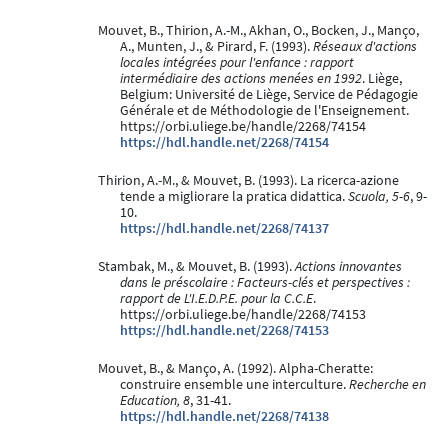
Mouvet, B., Thirion, A.-M., Akhan, O., Bocken, J., Manço,
A., Munten, J., & Pirard, F. (1993).
Réseaux d'actions
locales intégrées pour l'enfance : rapport
intermédiaire des actions menées en 1992
. Liège,
Belgium: Université de Liège, Service de Pédagogie
Générale et de Méthodologie de l'Enseignement.
https://orbi.uliege.be/handle/2268/74154
https://hdl.handle.net/2268/74154
Thirion, A.-M., & Mouvet, B. (1993). La ricerca-azione
tende a migliorare la pratica didattica.
Scuola, 5-6
, 9-
10.
https://hdl.handle.net/2268/74137
Stambak, M., & Mouvet, B. (1993).
Actions innovantes
dans le préscolaire : Facteurs-clés et perspectives :
rapport de L'I.E.D.P.E. pour la C.C.E
.
https://orbi.uliege.be/handle/2268/74153
https://hdl.handle.net/2268/74153
Mouvet, B., & Manço, A. (1992). Alpha-Cheratte:
construire ensemble une interculture.
Recherche en
Education, 8
, 31-41.
https://hdl.handle.net/2268/74138