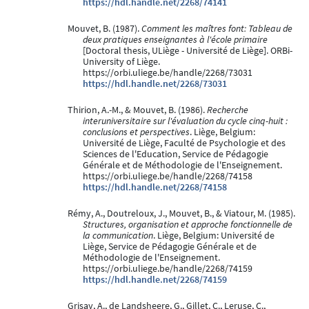
https://hdl.handle.net/2268/74141
Mouvet, B. (1987).
Comment les maîtres font: Tableau de
deux pratiques enseignantes à l'école primaire
[Doctoral thesis, ULiège - Université de Liège]. ORBi-
University of Liège.
https://orbi.uliege.be/handle/2268/73031
https://hdl.handle.net/2268/73031
Thirion, A.-M., & Mouvet, B. (1986).
Recherche
interuniversitaire sur l'évaluation du cycle cinq-huit :
conclusions et perspectives
. Liège, Belgium:
Université de Liège, Faculté de Psychologie et des
Sciences de l'Education, Service de Pédagogie
Générale et de Méthodologie de l'Enseignement.
https://orbi.uliege.be/handle/2268/74158
https://hdl.handle.net/2268/74158
Rémy, A., Doutreloux, J., Mouvet, B., & Viatour, M. (1985).
Structures, organisation et approche fonctionnelle de
la communication
. Liège, Belgium: Université de
Liège, Service de Pédagogie Générale et de
Méthodologie de l'Enseignement.
https://orbi.uliege.be/handle/2268/74159
https://hdl.handle.net/2268/74159
Grisay, A., de Landsheere, G., Gillet, C., Leruse, C.,