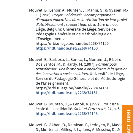
Mouvet, B., Lenoir, A., Munten, J., Manni, G., & Nyssen, M.-
C. (1998).
Projet 'Solidarité' : Accompagnement
d'équipes éducatives dans la réalisation de leur projet
d'établissement : rapport final de la 1ère année
.
Liège, Belgium: Université de Liège, Service de
Pédagogie Générale et de Méthodologie de
l'Enseignement.
https://orbi.uliege.be/handle/2268/74150
https://hdl.handle.net/2268/74150
Mouvet, B., Barbosa, L., Bonica, L., Munten, J., Ribeiro
Dos Santos, M., & Hardy, M. (1997).
Former pour
transformer : une formation d'encadrants à la gestion
des innovations socio-scolaires
. Université de Liège,
Service de Pédagogie Générale et de Méthodologie
de l'Enseignement.
https://orbi.uliege.be/handle/2268/74151
https://hdl.handle.net/2268/74151
Mouvet, B., Munten, J., & Lenoir, A. (1997). Pour une
école de la solidarité.
Salut et Fraternité, 21
, p. 5.
CONTACT ORBI
https://hdl.handle.net/2268/74143
Mouvet, B., Akhan, O., Damiean, F., Ledoyen, B., Massoz,
D., Munten, J., Gilles, J.-L., Jans, V., Messina, D., &