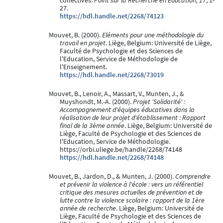
collectives.
Point sur la Recherche en Education, 17
, 1-
27.
https://hdl.handle.net/2268/74123
Mouvet, B. (2000).
Eléments pour une méthodologie du
travail en projet
. Liège, Belgium: Université de Liège,
Faculté de Psychologie et des Sciences de
l'Education, Service de Méthodologie de
l'Enseignement.
https://hdl.handle.net/2268/73019
Mouvet, B., Lenoir, A., Massart, V., Munten, J., &
Muyshondt, M.-A. (2000).
Projet 'Solidarité' :
Accompagnement d'équipes éducatives dans la
réalisation de leur projet d'établissement : Rapport
final de la 3ème année
. Liège, Belgium: Université de
Liège, Faculté de Psychologie et des Sciences de
l'Education, Service de Méthodologie.
https://orbi.uliege.be/handle/2268/74148
https://hdl.handle.net/2268/74148
Mouvet, B., Jardon, D., & Munten, J. (2000).
Comprendre
et prévenir la violence à l'école : vers un référentiel
critique des mesures actuelles de prévention et de
lutte contre la violence scolaire : rapport de la 1ère
année de recherche
. Liège, Belgium: Université de
Liège, Faculté de Psychologie et des Sciences de