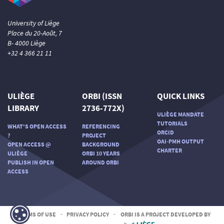
University of Liège
Place du 20-Août, 7
B- 4000 Liège
+32 4 366 21 11
ULIÈGE
ORBI (ISSN
QUICK LINKS
LIBRARY
2736-772X)
ULIÈGE MANDATE
TUTORIALS
WHAT'S OPEN ACCESS
REFERENCING
ORCID
?
PROJECT
OAI-PMH OUTPUT
OPEN ACCESS @
BACKGROUND
CHARTER
ULIÈGE
ORBI 10 YEARS
PUBLISH IN OPEN
AROUND ORBI
ACCESS
TERMS OF USE
-
PRIVACY POLICY
-
ORBI IS A PROJECT DEVELOPED BY