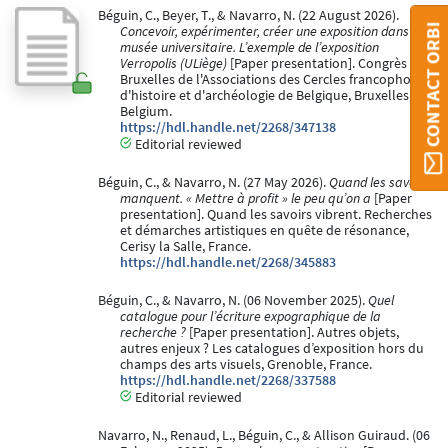
Béguin, C., Beyer, T., & Navarro, N. (22 August 2026).
CONTACT ORBI
Concevoir, expérimenter, créer une exposition dans un
musée universitaire. L’exemple de l’exposition
Verropolis (ULiège)
[Paper presentation]. Congrès de
Bruxelles de l'Associations des Cercles francophones
d'histoire et d'archéologie de Belgique, Bruxelles,
Belgium.
https://hdl.handle.net/2268/347138
Editorial reviewed
Béguin, C., & Navarro, N. (27 May 2026).
Quand les savoirs
manquent. « Mettre à profit » le peu qu’on a
[Paper
presentation]. Quand les savoirs vibrent. Recherches
et démarches artistiques en quête de résonance,
Cerisy la Salle, France.
https://hdl.handle.net/2268/345883
Béguin, C., & Navarro, N. (06 November 2025).
Quel
catalogue pour l’écriture expographique de la
recherche ?
[Paper presentation]. Autres objets,
autres enjeux ? Les catalogues d’exposition hors du
champs des arts visuels, Grenoble, France.
https://hdl.handle.net/2268/337588
Editorial reviewed
Navarro, N., Renaud, L., Béguin, C., & Allison Guiraud. (06