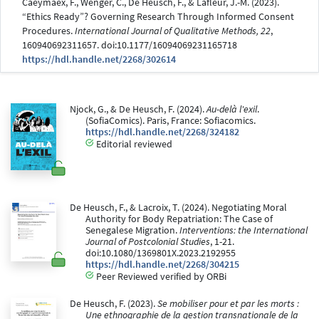
Caeymaex, F., Wenger, C., De Heusch, F., & Lafleur, J.-M. (2023).
“Ethics Ready”? Governing Research Through Informed Consent
Procedures.
International Journal of Qualitative Methods, 22
,
160940692311657. doi:10.1177/16094069231165718
https://hdl.handle.net/2268/302614
Njock, G., & De Heusch, F. (2024).
Au-delà l'exil
.
(SofiaComics). Paris, France: Sofiacomics.
https://hdl.handle.net/2268/324182
Editorial reviewed
De Heusch, F., & Lacroix, T. (2024). Negotiating Moral
Authority for Body Repatriation: The Case of
Senegalese Migration.
Interventions: the International
Journal of Postcolonial Studies
, 1-21.
doi:10.1080/1369801X.2023.2192955
https://hdl.handle.net/2268/304215
Peer Reviewed verified by ORBi
De Heusch, F. (2023).
Se mobiliser pour et par les morts :
Une ethnographie de la gestion transnationale de la