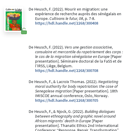
De Heusch, F. (2022). Mourir en migration: une
expérience de recherche auprès des sénégalais en
Europe.
Cultivons le futur, 08
, p. 7-8.
https://hdl.handle.net/2268/300408
De Heusch, F. (2022).
Vers une gestion associative,
consulaire et mercantile du rapatriement des corps :
le cas de la migration sénégalaise en Europe
[Paper
presentation]. Séminaire doctoral de la FaSS et de
l’IRSS, Liège, Belgium.
https://hdl.handle.net/2268/300708
De Heusch, F., & Lacroix Thomas. (2022).
Negotiating
moral authority for body repatriation: the case of
Senegalese migration
[Paper presentation]. 18th
IMISCOE annual conference, Oslo, Norway.
https://hdl.handle.net/2268/300705
De Heusch, F., & Njock, G. (2022).
Building dialogues
between ethnography and graphic novel around
African migrants’ death in Europe
[Paper
presentation]. Thanatic Ethics 2nd International
Conference: “Response, Repair, Transformation”,