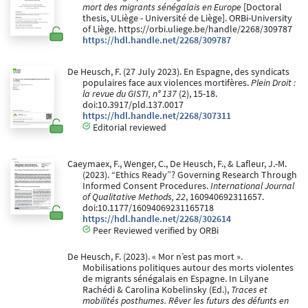
mort des migrants sénégalais en Europe
[Doctoral
thesis, ULiège - Université de Liège]. ORBi-University
of Liège. https://orbi.uliege.be/handle/2268/309787
https://hdl.handle.net/2268/309787
De Heusch, F. (27 July 2023). En Espagne, des syndicats
populaires face aux violences mortifères.
Plein Droit :
la revue du GISTI, n° 137
(2), 15-18.
doi:10.3917/pld.137.0017
https://hdl.handle.net/2268/307311
Editorial reviewed
Caeymaex, F., Wenger, C., De Heusch, F., & Lafleur, J.-M.
(2023). “Ethics Ready”? Governing Research Through
Informed Consent Procedures.
International Journal
of Qualitative Methods, 22
, 160940692311657.
doi:10.1177/16094069231165718
https://hdl.handle.net/2268/302614
Peer Reviewed verified by ORBi
De Heusch, F. (2023). « Mor n’est pas mort ».
Mobilisations politiques autour des morts violentes
de migrants sénégalais en Espagne. In Lilyane
Rachédi & Carolina Kobelinsky (Ed.),
Traces et
mobilités posthumes. Rêver les futurs des défunts en