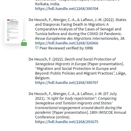
Kolkata, India.
https://hdl.handle.net/2268/300704
De Heusch, F., Wenger, C.-A., & Lafleur, J.-M. (2022). States
and Diasporas Facing Death in Migration: A
Comparative Analysis of the Cases of Senegal and
Tunisia before and during the COVID-19 Pandemic.
Revue Européenne des Migrations Internationales, 38
.
https://hdl.handle.net/2268/326966
Peer Reviewed verified by ORBi
De Heusch, F. (2022).
Death and Social Protection of
Senegalese Migrants in Europe
[Paper presentation].
“Migration and Social Protection in Europe and
Beyond: Public Policies and Migrant Practices”, Liège,
Belgium.
https://hdl.handle.net/2268/300707
De Heusch, F., Wenger, C.-A., & Lafleur, J.-M. (07 July
2021).
“A right for body repatriation": Comparing
Senegalese and Tunisian migrants and States’
transnational engagement around death during the
pandemic
[Paper presentation]. 18th IMISCOE Annual
Conference (online).
https://hdl.handle.net/2268/291675