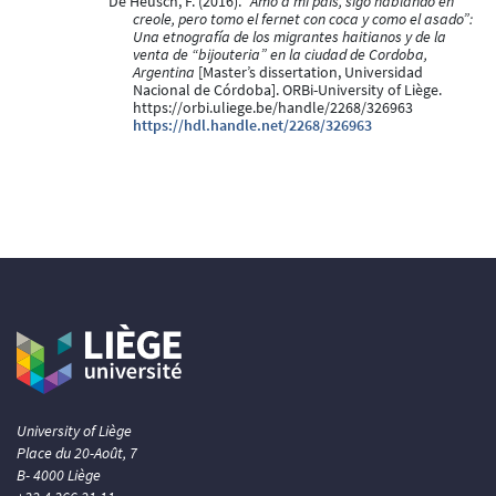
De Heusch, F. (2016).
“Amo a mi país, sigo hablando en
creole, pero tomo el fernet con coca y como el asado”:
Una etnografía de los migrantes haitianos y de la
venta de “bijouteria” en la ciudad de Cordoba,
Argentina
[Master’s dissertation, Universidad
Nacional de Córdoba]. ORBi-University of Liège.
https://orbi.uliege.be/handle/2268/326963
https://hdl.handle.net/2268/326963
University of Liège
Place du 20-Août, 7
B- 4000 Liège