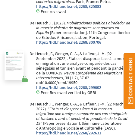
contextes migratoires
. Paris, France: Petra.
https://hdl.handle.net/2268/325883
Peer reviewed
De Heusch, F. (2023).
Mobilizaciones políticas alrededor de
la muerte violenta de migrantes senegaleses en
España
[Paper presentation]. 11th Congresso Iberico
de Estudos Africanos, Lisbon, Portugal.
https://hdl.handle.net/2268/300706
De Heusch, F., Wenger, C.-A., & Lafleur, J.-M. (02
September 2022). États et diasporas face à la mort
CONTACT ORBI
en migration : une analyse comparée des cas
sénégalais et tunisien avant et pendant la pandémie
de la COVID-19.
Revue Européenne des Migrations
Internationales, 38
(1-2), 37-62.
doi:10.4000/remi.19950
https://hdl.handle.net/2268/299602
Peer Reviewed verified by ORBi
De Heusch, F., Wenger, C.-A., & Lafleur, J.-M. (22 March
2022).
"États et diasporas face à la mort en
migration: une analyse comparée des cas sénégalais
et tunisien avant et pendant la pandémie de la Covid-
19"
[Paper presentation]. Séminaire Laboratoire
d'Anthropologie Sociale et Culturelle (LASC).
https://hdl.handle.net/2268/292631