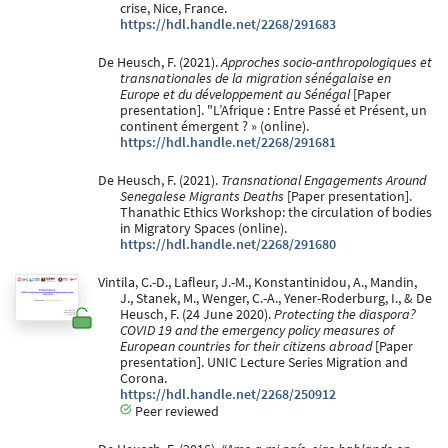
crise, Nice, France.
https://hdl.handle.net/2268/291683
De Heusch, F. (2021).
Approches socio-anthropologiques et
transnationales de la migration sénégalaise en
Europe et du développement au Sénégal
[Paper
presentation]. "L’Afrique : Entre Passé et Présent, un
continent émergent ? » (online).
https://hdl.handle.net/2268/291681
De Heusch, F. (2021).
Transnational Engagements Around
Senegalese Migrants Deaths
[Paper presentation].
Thanathic Ethics Workshop: the circulation of bodies
in Migratory Spaces (online).
https://hdl.handle.net/2268/291680
Vintila, C.-D., Lafleur, J.-M., Konstantinidou, A., Mandin,
J., Stanek, M., Wenger, C.-A., Yener-Roderburg, I., & De
Heusch, F. (24 June 2020).
Protecting the diaspora?
COVID 19 and the emergency policy measures of
European countries for their citizens abroad
[Paper
presentation]. UNIC Lecture Series Migration and
Corona.
https://hdl.handle.net/2268/250912
Peer reviewed