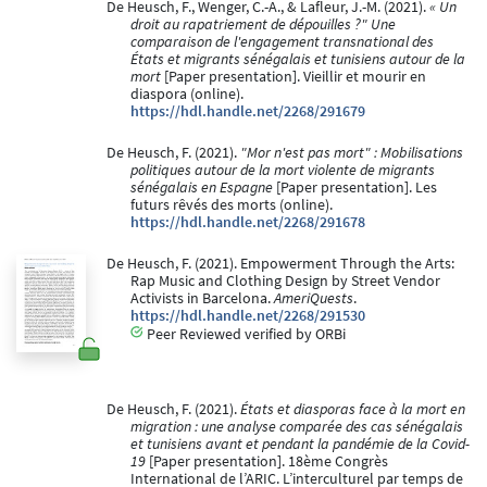
De Heusch, F., Wenger, C.-A., & Lafleur, J.-M. (2021).
« Un
droit au rapatriement de dépouilles ?" Une
comparaison de l'engagement transnational des
États et migrants sénégalais et tunisiens autour de la
mort
[Paper presentation]. Vieillir et mourir en
diaspora (online).
https://hdl.handle.net/2268/291679
De Heusch, F. (2021).
"Mor n'est pas mort" : Mobilisations
politiques autour de la mort violente de migrants
sénégalais en Espagne
[Paper presentation]. Les
futurs rêvés des morts (online).
https://hdl.handle.net/2268/291678
De Heusch, F. (2021). Empowerment Through the Arts:
Rap Music and Clothing Design by Street Vendor
Activists in Barcelona.
AmeriQuests
.
https://hdl.handle.net/2268/291530
Peer Reviewed verified by ORBi
De Heusch, F. (2021).
États et diasporas face à la mort en
migration : une analyse comparée des cas sénégalais
et tunisiens avant et pendant la pandémie de la Covid-
19
[Paper presentation]. 18ème Congrès
International de l’ARIC. L’interculturel par temps de