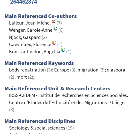
264462874
Main Referenced Co-authors
Lafleur, Jean-Michel
(7)
Wenger, Carole-Anne
(6)
Njock, Gaspard
(2)
Caeymaex, Florence
(1)
Konstantinidou, Angeliki
(1)
Main Referenced Keywords
body repatriation
(3)
; Europe
(3)
; migration
(3)
; diaspora
(2)
; mort
(2)
;
Main Referenced Unit & Research Centers
IRSS-CEDEM - Institut de recherches en Sciences Sociales.
Centre d'Études de l'Ethnicité et des Migrations - ULiège
(3)
Main Referenced Disciplines
Sociology & social sciences
(19)