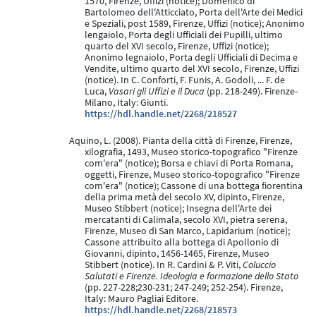
1570, Firenze, Uffizi (notice); Domenico di
Bartolomeo dell'Atticciato, Porta dell'Arte dei Medici
e Speziali, post 1589, Firenze, Uffizi (notice); Anonimo
lengaiolo, Porta degli Ufficiali dei Pupilli, ultimo
quarto del XVI secolo, Firenze, Uffizi (notice);
Anonimo legnaiolo, Porta degli Ufficiali di Decima e
Vendite, ultimo quarto del XVI secolo, Firenze, Uffizi
(notice). In C. Conforti, F. Funis, A. Godoli, ... F. de
Luca,
Vasari gli Uffizi e il Duca
(pp. 218-249). Firenze-
Milano, Italy: Giunti.
https://hdl.handle.net/2268/218527
Aquino, L. (2008). Pianta della città di Firenze, Firenze,
xilografia, 1493, Museo storico-topografico "Firenze
com'era" (notice); Borsa e chiavi di Porta Romana,
oggetti, Firenze, Museo storico-topografico "Firenze
com'era" (notice); Cassone di una bottega fiorentina
della prima metà del secolo XV, dipinto, Firenze,
Museo Stibbert (notice); Insegna dell'Arte dei
mercatanti di Calimala, secolo XVI, pietra serena,
Firenze, Museo di San Marco, Lapidarium (notice);
Cassone attribuito alla bottega di Apollonio di
Giovanni, dipinto, 1456-1465, Firenze, Museo
Stibbert (notice). In R. Cardini & P. Viti,
Coluccio
Salutati e Firenze. Ideologia e formazione dello Stato
(pp. 227-228;230-231; 247-249; 252-254). Firenze,
Italy: Mauro Pagliai Editore.
https://hdl.handle.net/2268/218573