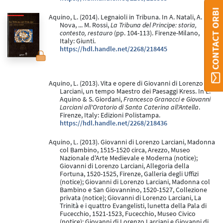
CONTACT ORBI
Aquino, L. (2014). Legnaioli in Tribuna. In A. Natali, A.
Nova, ... M. Rossi,
La Tribuna del Principe: storia,
contesto, restauro
(pp. 104-113). Firenze-Milano,
Italy: Giunti.
https://hdl.handle.net/2268/218445
Aquino, L. (2013). Vita e opere di Giovanni di Lorenzo
Larciani, un tempo Maestro dei Paesaggi Kress. In L.
Aquino & S. Giordani,
Francesco Granacci e Giovanni
Larciani all'Oratorio di Santa Caterina all'Antella
.
Firenze, Italy: Edizioni Polistampa.
https://hdl.handle.net/2268/218436
Aquino, L. (2013). Giovanni di Lorenzo Larciani, Madonna
col Bambino, 1515-1520 circa, Arezzo, Museo
Nazionale d'Arte Medievale e Moderna (notice);
Giovanni di Lorenzo Larciani, Allegoria della
Fortuna, 1520-1525, Firenze, Galleria degli Uffizi
(notice); Giovanni di Lorenzo Larciani, Madonna col
Bambino e San Giovannino, 1520-1527, Collezione
privata (notice); Giovanni di Lorenzo Larciani, La
Trinità e i quattro Evangelisti, lunetta della Pala di
Fucecchio, 1521-1523, Fucecchio, Museo Civico
(notice); Giovanni di Lorenzo Larciani e Giovanni di