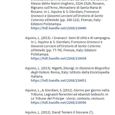
Alesso detto Nanni Unghero, 1524-1526, Rosano,
Rignano sull'Arno, Monastero di Santa Maria di
Rosano. In L. Aquino & S. Giordani,
Francesco
Granacci e Giovanni Larciani all'Oratorio di Santa
Caterina all'Antella
(pp. 106-122). Firenze, Italy:
Edizioni Polistampa.
https://hdl.handle.net/2268/218440
Aquino, L. (2013). I Granacci : beni di città e di campagna.
In L. Aquino & S. Giordani,
Francesco Granacci e
Giovanni Larciani all'Oratorio di Santa Caterina
all'Antella
(pp. 77-79). Firenze, Italy: Edizioni
Polistampa.
https://hdl.handle.net/2268/218438
Aquino, L. (2013). Nigetti, Dionigi. In
Dizionario Biografico
degli Italiani
. Roma, Italy: Istituto della Enciclopedia
Italiana.
https://hdl.handle.net/2268/218451
Aquino, L., & Giordani, S. (2012). Giorno per giorno nella
Tribuna. Legnaioli fiorentini ed ebanisti tedeschi. In
La Tribuna del Principe : storia, contesto, restauro
.
https://hdl.handle.net/2268/218596
Aquino, L. (2012). David Teniers il Giovane (?),