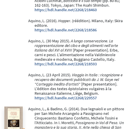
Acidini Luchinat,
Botticelli e il suo tempo
(pp. 80-81;
162-163). Tokyo, Japan: The Asahi Shimbun.
https://hdl.handle.net/2268/218460
Aquino, L. (2016).
Hopper
. (réédition). Milano, Italy: Skira
editore.
https://hdl.handle.net/2268/218586
Aquino, L. (30 May 2015).
A lunga conservazione. La
rappresentazione del cibo e degli alimenti nell'arte
italiana dal XVI al XVIII
[Paper presentation]. Erbe,
carni e pesci. L'alimentazione nella Valdinievole
medievale e moderna, Buggiano Castello, Italy.
https://hdl.handle.net/2268/218593
Aquino, L. (23 April 2015).
Viaggio in Italia : ricognizione e
recupero dei documenti pubblicati da J. W. Gaye nel
"Carteggio inedito d'artisti"
[Paper presentation].
L'édition des textes épistolaires vulgaires à la
Renaissance italienne, Liège, Belgium.
https://hdl.handle.net/2268/229557
Aquino, L., & Badino, G. (2014). Due legnaioli e un pittore
per San Michele Arcangelo a Passignano nel
Cinquecento: Bastiano Confetto, Michele Tosini e
l'Atticciato. In I. Moretti,
Passignano in Val di Pesa. Un
monastero e la sua storia, II. Arte nella chiesa di San