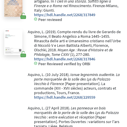
artigiano. In
I cieli in una stanza. Soffitti lignei a
Firenze e a Roma nel Rinascimento
. Firenze-Milano,
Italy: Giunti.
https://hdl.handle.net/2268/317849
Peer reviewed
Aquino, L. (2019). Compte-rendu du livre de Gerardo de
Simone, Il Beato Angelico a Roma 1445–1455.
Rinascita delle arti e Umanesimo cristiano nell’Urbe
di Niccolò V e Leon Battista Alberti, Florence,
Olschki, 2018.
Moyen Age : Revue d'Histoire et de
Philologie, Tome CXXV
(1), 277-280.
https://hdl.handle.net/2268/317846
Peer Reviewed verified by ORBi
Aquino, L. (10 July 2018).
Ianue legnaminis audientie. La
porte marquetée de la salle des Lys du Palazzo
Vecchio à Florence
[Paper presentation]. La
commande (XIII - XVII siècles) acteurs, contrats et
productions, Tours, France.
https://hdl.handle.net/2268/229559
Aquino, L. (27 April 2018).
Les panneaux en bois
marquetés de la porte de la salle des Lys du Palazzo
Vecchio : entre exécution et réception
[Paper
presentation]. Portes Ouvertes : variations sur l'ars
tarsiata, Liège, Belgium.