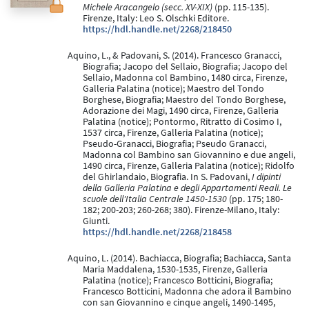
Michele Aracangelo (secc. XV-XIX)
(pp. 115-135).
Firenze, Italy: Leo S. Olschki Editore.
https://hdl.handle.net/2268/218450
Aquino, L., & Padovani, S. (2014). Francesco Granacci,
Biografia; Jacopo del Sellaio, Biografia; Jacopo del
Sellaio, Madonna col Bambino, 1480 circa, Firenze,
Galleria Palatina (notice); Maestro del Tondo
Borghese, Biografia; Maestro del Tondo Borghese,
Adorazione dei Magi, 1490 circa, Firenze, Galleria
Palatina (notice); Pontormo, Ritratto di Cosimo I,
1537 circa, Firenze, Galleria Palatina (notice);
Pseudo-Granacci, Biografia; Pseudo Granacci,
Madonna col Bambino san Giovannino e due angeli,
1490 circa, Firenze, Galleria Palatina (notice); Ridolfo
del Ghirlandaio, Biografia. In S. Padovani,
I dipinti
della Galleria Palatina e degli Appartamenti Reali. Le
scuole dell'Italia Centrale 1450-1530
(pp. 175; 180-
182; 200-203; 260-268; 380). Firenze-Milano, Italy:
Giunti.
https://hdl.handle.net/2268/218458
Aquino, L. (2014). Bachiacca, Biografia; Bachiacca, Santa
Maria Maddalena, 1530-1535, Firenze, Galleria
Palatina (notice); Francesco Botticini, Biografia;
Francesco Botticini, Madonna che adora il Bambino
con san Giovannino e cinque angeli, 1490-1495,