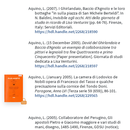
Aquino, L. (2007). I Ghirlandaio, Baccio d'Agnolo e le loro
botteghe "in sulla piazza di San Michele Berteldi". In
N. Baldini,
Invisibile agli occhi. Atti della giornata di
studio in ricordo di Lisa Venturini
(pp. 64-76). Firenze,
Italy: Servizi Editoriali.
https://hdl.handle.net/2268/218590
Aquino, L. (15 December 2005).
David del Ghirlandaio e
Baccio d'Agnolo: un esempio di collaborazione tra
pittori e legnaioli tra fine Quattrocento e primo
Cinquecento
[Paper presentation]. Giornata di studi
dedicata a Lisa Venturini.
https://hdl.handle.net/2268/218597
Aquino, L. (January 2005). La camera di Lodovico de
Nobili opera di Francesco del Tasso e qualche
precisazione sulla cornice del Tondo Doni.
Paragone, Anno LVI
(Terza serie 59 (659)), 86-101.
https://hdl.handle.net/2268/229565
Aquino, L. (2005). Collaboratore del Perugino, Gli
apostoli Pietro e Giacomo maggiore e vari studi di
mani, disegno, 1485-1490, Firenze, GDSU (notice);