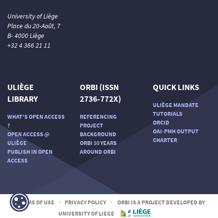
University of Liège
Place du 20-Août, 7
B- 4000 Liège
+32 4 366 21 11
ULIÈGE
ORBI (ISSN
QUICK LINKS
LIBRARY
2736-772X)
ULIÈGE MANDATE
TUTORIALS
WHAT'S OPEN ACCESS
REFERENCING
ORCID
?
PROJECT
OAI-PMH OUTPUT
OPEN ACCESS @
BACKGROUND
CHARTER
ULIÈGE
ORBI 10 YEARS
PUBLISH IN OPEN
AROUND ORBI
ACCESS
TERMS OF USE
-
PRIVACY POLICY
-
ORBI IS A PROJECT DEVELOPED BY
UNIVERSITY OF LIEGE