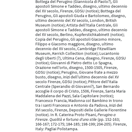
Bottega del Perugino (Giannicola di Paolo?), Gli
apostoli Simone e Taddeo, disegno, ultimo decennio
del XV secolo, Firenze, GDSU (notice); Bottega del
Perugino, Gli apostoli Giuda e Bartolomeo, disegno,
ultimo decennio del XV secolo, London, British
Museum (notice); Artista dell'Italia Centrale, Gli
apostoli Simone e Taddeo, disegno, ultimo decennio
del XV secolo, Berlino, Kupferstichkabinett (notice);
Copia del Perugino, Gli apostoli Giacomo minore,
Filippo e Giacomo maggiore, disegno, ultimo
decennio del XV secolo, Cambridge Fitzwilliam
Museum, Kerrich Collection (notice); Lucantonio
degli Uberti (?), Ultima Cena, disegno, Firenze, GDSU
(notice); Giovanni di Pietro detto Lo Spagna,
Orazione nell'orto, disegno, 1500-1505, Firenze,
GDSU (notice); Perugino, Giovane frate a mezzo
busto, disegno, inizi dell'ultimo decennio del XV
secolo Firenze, GDSU (notice); Pittore dell'Italia
Centrale (Sperandio di Giovanni?), San Bernardo
accoglie il corpo di Cristo, 1506, Firenze, Santa Maria
Maddalena dei Pazzi, Sala Capitolare (notice);
Francesco Francia, Madonna col Bambino in trono
tra i santi Francesco e Antonio da Padova, inizi del
XVi secolo, Firenze, Depositi delle Gallerie Fiorentine
(notice). In R. Caterina Proto Pisani,
Perugino a
Firenze. Qualità e fortuna d'uno stile
(pp. 152-163;
166-167; 172-175; 184-185; 198-199; 204-205). Firenze,
Italy: Pagliai Polistampa.