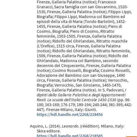
Firenze, Galleria Palatina (notice); Francesco
Granacci, Sacra famiglia con san Giovannino, 1520-
1530, Firenze, Galleria Palatina (notice); Filippo Lippi,
Biografia; Filippo Lippi, Madonna col Bambino ed
episodi della vita di Maria (Tondo Bartolini), 1452-
1455, Firenze, Galleria Palatina (notice); Piero di
Cosimo, Biografia; Piero di Cosimo, Ritratto
femminile, 1503-1505, Firenze, Galleria Palatina
(notice); Ridolfo del Ghirlandaio, Ritratto maschile
(L'Orefice), 1515 circa, Firenze, Galleria Palatina
(notice); Ridolfo del Ghirlandaio, Ritratto femminile,
1509, Firenze, Galleria Palatina (notice); Ridolfo del
Ghirlandaio, Madonna col Bambino, secondo
decennio del Cinquecento, Firenze, Galleria Palatina
(notice); Cosimo Rosselli, Biografia; Cosimo Rosselli,
Adorazione del Bambino con san Giuseppe, 1490
circa, Firenze, Galleria Palatina (notice); Verrocchio,
Biografia; Verrocchio, San Girolamo, 1465-1470,
Firenze, Galleria Palatina (notice). In S. Padovani,
I
dipinti della Galleria Palatina e degli Appartamenti
Reali. Le scuole dell'Italia Centrale 1450-1530
(pp. 96-
100; 163-169; 176-179; 189-194; 240-244; 381-395; 442-
447). Firenze-Milano, Italy: Giunti.
https://hdl.handle.net/2268/218456
Aquino, L. (2014).
Leonardo
. (réédition). Milano, Italy:
Skira editore.
https://hdl.handle.net/2268/218585