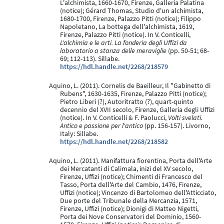
L'alchimista, 1660-1670, Firenze, Galleria Palatina
(notice); Gérard Thomas, Studio d'un alchimista,
1680-1700, Firenze, Palazzo Pitti (notice); Filippo
Napoletano, La bottega dell'alchimista, 1619,
Firenze, Palazzo Pitti (notice). In V. Conticelli,
L'alchimia e le arti. La fonderia degli Uffizi da
laboratorio a stanza delle meraviglie
(pp. 50-51; 68-
69; 112-113). Sillabe.
https://hdl.handle.net/2268/218579
Aquino, L. (2011). Cornelis de Baeilleur, Il "Gabinetto di
Rubens", 1630-1635, Firenze, Palazzo Pitti (notice);
Pietro Liberi (?), Autoritratto (?), quart-quinto
decennio del XVII secolo, Firenze, Galleria degli Uffizi
(notice). In V. Conticelli & F. Paolucci,
Volti svelati.
Antico e passione per l'antico
(pp. 156-157). Livorno,
Italy: Sillabe.
https://hdl.handle.net/2268/218582
Aquino, L. (2011). Manifattura fiorentina, Porta dell'Arte
dei Mercatanti di Calimala, inizi del XV secolo,
Firenze, Uffizi (notice); Chimenti di Francesco del
Tasso, Porta dell'Arte del Cambio, 1476, Firenze,
Uffizi (notice); Vincenzo di Bartolomeo dell'Atticciato,
Due porte del Tribunale della Mercanzia, 1571,
Firenze, Uffizi (notice); Dionigi di Matteo Nigetti,
Porta dei Nove Conservatori del Dominio, 1560-