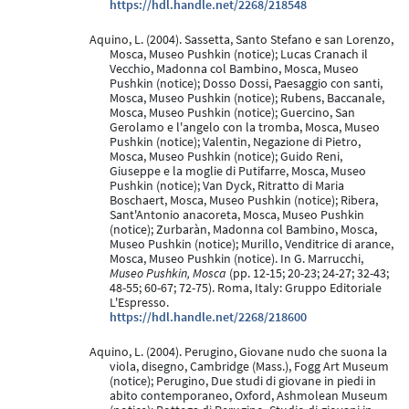
https://hdl.handle.net/2268/218548
Aquino, L. (2004). Sassetta, Santo Stefano e san Lorenzo,
Mosca, Museo Pushkin (notice); Lucas Cranach il
Vecchio, Madonna col Bambino, Mosca, Museo
Pushkin (notice); Dosso Dossi, Paesaggio con santi,
Mosca, Museo Pushkin (notice); Rubens, Baccanale,
Mosca, Museo Pushkin (notice); Guercino, San
Gerolamo e l'angelo con la tromba, Mosca, Museo
Pushkin (notice); Valentin, Negazione di Pietro,
Mosca, Museo Pushkin (notice); Guido Reni,
Giuseppe e la moglie di Putifarre, Mosca, Museo
Pushkin (notice); Van Dyck, Ritratto di Maria
Boschaert, Mosca, Museo Pushkin (notice); Ribera,
Sant'Antonio anacoreta, Mosca, Museo Pushkin
(notice); Zurbaràn, Madonna col Bambino, Mosca,
Museo Pushkin (notice); Murillo, Venditrice di arance,
Mosca, Museo Pushkin (notice). In G. Marrucchi,
Museo Pushkin, Mosca
(pp. 12-15; 20-23; 24-27; 32-43;
48-55; 60-67; 72-75). Roma, Italy: Gruppo Editoriale
L'Espresso.
https://hdl.handle.net/2268/218600
Aquino, L. (2004). Perugino, Giovane nudo che suona la
viola, disegno, Cambridge (Mass.), Fogg Art Museum
(notice); Perugino, Due studi di giovane in piedi in
abito contemporaneo, Oxford, Ashmolean Museum