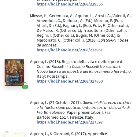
https://hdl.handle.net/2268/229555
Miesse, H., Geremicca, A., Aquino, L., Aresti, A., Valenti, G.,
Amendola, C., Delfosse, A. (Ed.), Moreno, P. (Ed.),
Allart, D. (Ed.), Fagnart, L. (Ed.), Putz, F. (Other coll.),
De Marco, R. (Other coll.), Trizzullo, E. (Other coll.),
Regini, I. (Other coll.), Bugini, M. (Other coll.), &
Marconato, C. (Other coll.). (2018).
EpistolART : base
de données
.
https://hdl.handle.net/2268/223951
Aquino, L. (2018). Regesto della vita e delle opere di
Cosimo Rosselli. In
Cosimo Rosselli tre restauri.
Nuova luce su un maestro del Rinascimento fiorentino
.
Italy: Polistampa.
https://hdl.handle.net/2268/317850
Aquino, L. (27 October 2017).
Giovanni di Lorenzo Larciani
e la "distorsione poeticamente bizzarra" dello stile di
Fra Bartolomeo
[Paper presentation]. Fra
Bartolomeo 1517, Firenze, Italy.
https://hdl.handle.net/2268/217597
Aquino, L., & Giordani, S. (2017). Appendice