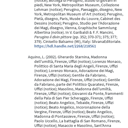
(notice); Bottega di Perugino, Studio di giovani in
piedi, New York, Metropolitan Museum, Collezione
Lehman (notice); Perugino, Paesaggio, disegno, New
York, Metropolitan Museum of Art (notice); Perugino,
Pietà, disegno, Paris, Musée du Louvre, Cabinet des
Dessins (notice); Perugino, Studio per l'Adorazione
dei Magi, disegno, Vienna, Graphische Sammlung
Albertina (notice). In V. Garibaldi & F. F. Mancini,
Perugino il divin pittore
(pp. 352; 370-371; 375; 377;
379). Cinisello Balsamo (MI), Italy: SilvanaEditoriale.
https://hdl.handle.net/2268/218561
Aquino, L. (2002). Gherardo Starnina, Madonna
dell'umiltà, Firenze, Uffizi (notice); Lorenzo Monaco,
Polittico di Santa Maria degli Angeli, Firenze, Uffizi
(notice); Lorenzo Monaco, Adorazione dei Magi,
Firenze, Uffizi (notice); Gentile da Fabriano,
Adorazione dei Magi, Firenze, Uffizi (notice); Gentile
da Fabriano, parte del Polittico Quaratesi, Firenze,
Uffizi (notice); Masolino, Madonna dell'umiltà,
Firenze, Uffizi (notice); Giovanni da Ponte, frammenti
della Pala di San Pier Scheraggio, Firenze, Uffizi
(notice); Beato Angelico, Tebaide, Firenze, Uffizi
(notice); Beato Angelico, Incoronazione della
Vergine, Firenze, Uffizi (notice); Beato Angelico,
Madonna di Pontassieve, Firenze, Uffizi (notice);
Paolo Uccello, La battaglia di San Romano, Firenze,
Uffizi (notice); Masaccio e Masolino, Sant'Anna